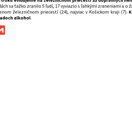
rťroku evidujeme na železničnom priecestí 33 dopravných ne
ch sa ťažko zranilo 5 ľudí, 17 vyviazlo s ľahkými zraneniami a o ž
nom železničnom priecestí (24), najviac v Košickom kraji (7).
K
padoch alkohol
.
ok
ssenger
Gmail