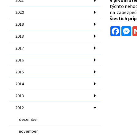
V prvom štv
2021
týchto nehodá
na zabezpeče
2020
šiestich prí
2019
Facebo
Me
2018
2017
2016
2015
2014
2013
2012
december
november