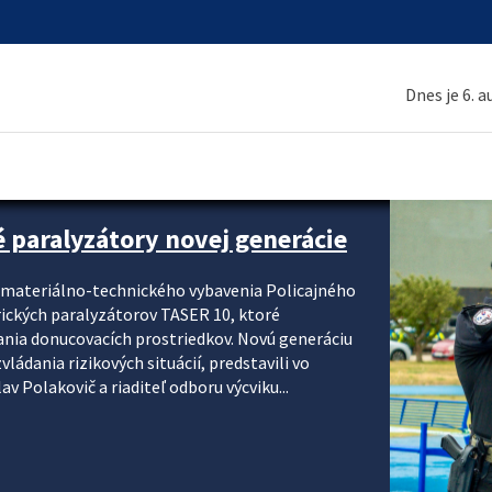
Dnes je 6. 
é paralyzátory novej generácie
i materiálno-technického vybavenia Policajného
rických paralyzátorov TASER 10, ktoré
ania donucovacích prostriedkov. Novú generáciu
ádania rizikových situácií, predstavili vo
v Polakovič a riaditeľ odboru výcviku...