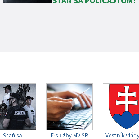
STAŇ SA POLICAJTOM!
Staň sa
E-služby MV SR
Vestník vlád