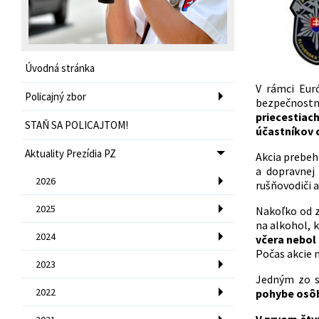
Úvodná stránka
V rámci Eur
Policajný zbor
bezpečnostn
priecestiac
STAŇ SA POLICAJTOM!
účastníkov 
Aktuality Prezídia PZ
Akcia prebehl
a dopravnej 
2026
rušňovodiči a
2025
Nakoľko od z
na alkohol, 
2024
včera nebol
Počas akcie 
2023
Jedným zo s
2022
pohybe osôb