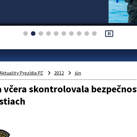
pause_presentation
Aktuality Prezídia PZ
2012
jún
a včera skontrolovala bezpečnos
stiach