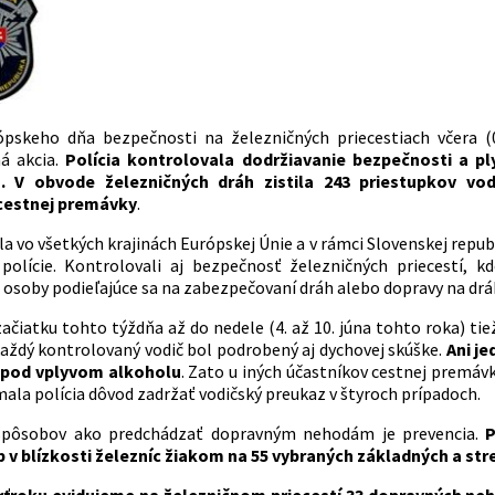
ópskeho dňa bezpečnosti na železničných priecestiach včera 
á akcia.
Polícia kontrolovala dodržiavanie bezpečnosti a pl
h. V obvode železničných dráh zistila 243 priestupkov v
cestnej premávky
.
a vo všetkých krajinách Európskej Únie a v rámci Slovenskej republ
polície. Kontrolovali aj bezpečnosť železničných priecestí, k
 osoby podieľajúce sa na zabezpečovaní dráh alebo dopravy na dráh
ačiatku tohto týždňa až do nedele (4. až 10. júna tohto roka) 
každý kontrolovaný vodič bol podrobený aj dychovej skúške.
Ani j
 pod vplyvom alkoholu
. Zato u iných účastníkov cestnej premávk
mala polícia dôvod zadržať vodičský preukaz v štyroch prípadoch.
pôsobov ako predchádzať dopravným nehodám je prevencia.
P
 v blízkosti železníc žiakom na 55 vybraných základných a st