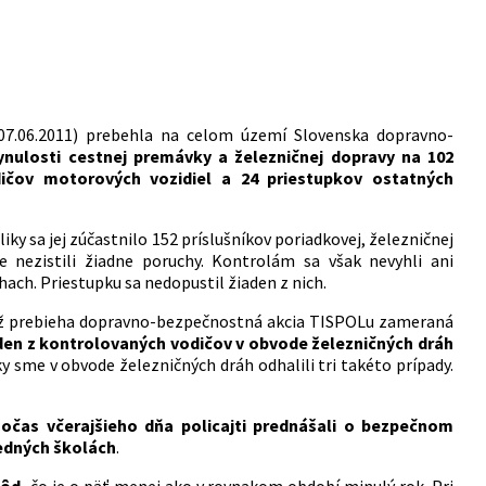
(07.06.2011) prebehla na celom území Slovenska dopravno-
ynulosti cestnej premávky a železničnej dopravy na 102
odičov motorových vozidiel a 24 priestupkov ostatných
iky sa jej zúčastnilo 152 príslušníkov poriadkovej, železničnej
de nezistili žiadne poruchy. Kontrolám sa však nevyhli ani
ach. Priestupku sa nedopustil žiaden z nich.
tiež prebieha dopravno-bezpečnostná akcia TISPOLu zameraná
eden z kontrolovaných vodičov v obvode železničných dráh
y sme v obvode železničných dráh odhalili tri takéto prípady.
očas včerajšieho dňa policajti prednášali o bezpečnom
redných školách
.