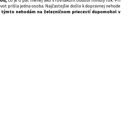
hôd,
čo je o päť menej ako v rovnakom období minulý rok. Pri
ivot prišla jedna osoba. Najčastejšie došlo k dopravnej nehode
 týmto nehodám na železničnom priecestí dopomohol v