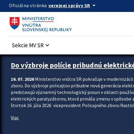
Preskocit na hlavný obsah
arrow_drop_down
verejnej správy SR
Oficiálna stránka
Sekcie MV SR
keyboard_arrow_down
Zastavit automatický posun upútavok
Do výzbroje polície pribudnú elektrick
16. 07. 2026
Ministerstvo vnútra SR pokračuje v modernizáci
zboru. Do výzbroje policajtov pribudne nová generácia elekt
predstavujú významný technologický posun v oblasti použív
elektrických paralyzátorov, ktorá prináša zmenu v spôsobe zvl
štvrtok 16. júla 2026 viceprezident Policajného zboru Rastisla
Viac