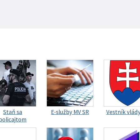
Staň sa
E-služby MV SR
Vestník vlád
policajtom