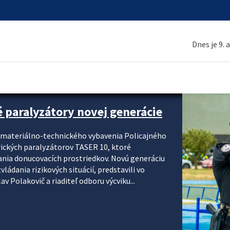
Dnes je 9. 
é paralyzátory novej generácie
i materiálno-technického vybavenia Policajného
rických paralyzátorov TASER 10, ktoré
ania donucovacích prostriedkov. Novú generáciu
ádania rizikových situácií, predstavili vo
v Polakovič a riaditeľ odboru výcviku...