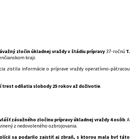
závažný zločin úkladnej vraždy v štádiu prípravy
37-ročnú
T.
renčianskom kraji.
cia zistila informácie o príprave vraždy operatívno-pátracou
í trest odňatia slobody 25 rokov až doživotie
.
vlášť závažného zločinu prípravy úkladnej vraždy 4 osôb
. A
obvinený z nedovoleného ozbrojovania.
olícii sa podarilo zaistiť aj zbraň, s ktorou mala byť táto