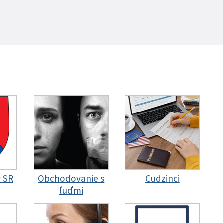
y SR
Obchodovanie s
Cudzinci
ľuďmi