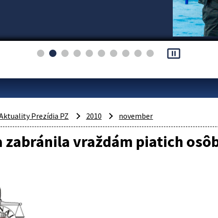
pause_presentation
Aktuality Prezídia PZ
2010
november
a zabránila vraždám piatich osô