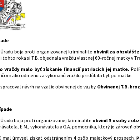
pade
 Úradu boja proti organizovanej kriminalite
obvinil za obzvlášť 
 tohto roka si T.B. objednala vraždu vlastnej 60-ročnej matky v T
 vraždy malo byť získanie financií patriacich jej matke.
Polí
ričom ako odmenu za vykonanú vraždu prisľúbila byt po matke.
 spracoval návrh na vzatie obvinenej do väzby.
Obvinenej T.B. hroz
ípade
 Úradu boja proti organizovanej kriminalite
obvinil 3 osoby
z obz
dnávateľa, E.M., vykonávateľa a G.A. pomocníka, ktorý je zároveň 
ľ mal úmysel získať odstránením 4 osôb majetkový prospech.
P