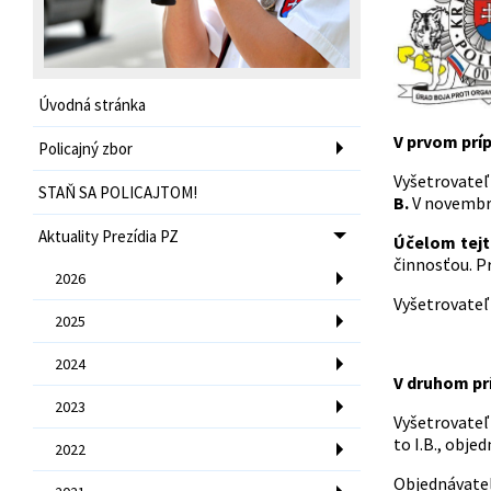
Úvodná stránka
V prvom prí
Policajný zbor
Vyšetrovateľ
STAŇ SA POLICAJTOM!
B.
V novembri
Aktuality Prezídia PZ
Účelom tejto
činnosťou. P
2026
Vyšetrovateľ
2025
2024
V druhom pr
2023
Vyšetrovateľ
to I.B., obje
2022
Objednávate