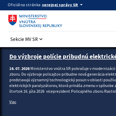
Preskocit na hlavný obsah
arrow_drop_down
verejnej správy SR
Oficiálna stránka
Sekcie MV SR
keyboard_arrow_down
Zastavit automatický posun upútavok
Do výzbroje polície pribudnú elektrick
16. 07. 2026
Ministerstvo vnútra SR pokračuje v modernizáci
zboru. Do výzbroje policajtov pribudne nová generácia elekt
predstavujú významný technologický posun v oblasti použív
elektrických paralyzátorov, ktorá prináša zmenu v spôsobe zvl
štvrtok 16. júla 2026 viceprezident Policajného zboru Rastisla
Viac