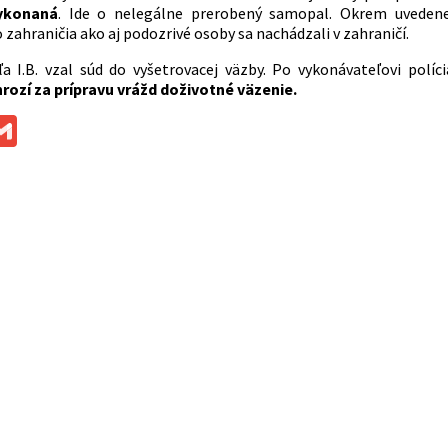
vykonaná
. Ide o nelegálne prerobený samopal. Okrem uveden
zahraničia ako aj podozrivé osoby sa nachádzali v zahraničí.
a I.B. vzal súd do vyšetrovacej väzby. Po vykonávateľovi políci
ozí za prípravu vrážd doživotné väzenie.
ok
ssenger
Gmail