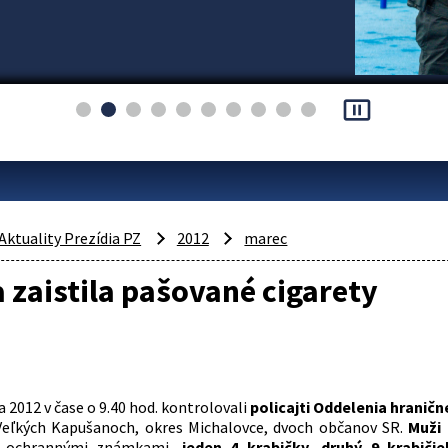
pause_presentation
Aktuality Prezídia PZ
2012
marec
a zaistila pašované cigarety
 2012 v čase o 9.40 hod. kontrolovali
policajti Oddelenia hraničn
Veľkých Kapušanoch, okres Michalovce, dvoch občanov SR.
Muži 
mi ochrannými známkami,
jeden 4 krabičky, druhý 9 krabičie