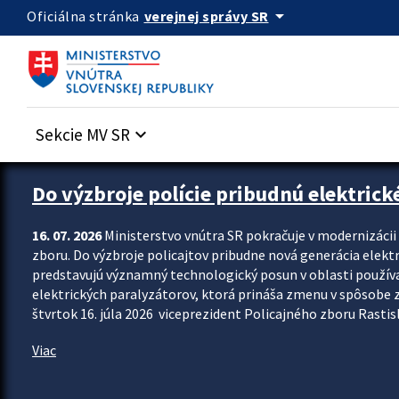
Preskocit na hlavný obsah
arrow_drop_down
verejnej správy SR
Oficiálna stránka
Sekcie MV SR
keyboard_arrow_down
Zastavit automatický posun upútavok
Do výzbroje polície pribudnú elektrick
16. 07. 2026
Ministerstvo vnútra SR pokračuje v modernizáci
zboru. Do výzbroje policajtov pribudne nová generácia elekt
predstavujú významný technologický posun v oblasti použív
elektrických paralyzátorov, ktorá prináša zmenu v spôsobe zvl
štvrtok 16. júla 2026 viceprezident Policajného zboru Rastisla
Viac