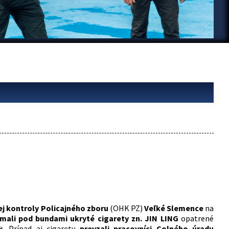
ej kontroly Policajného zboru
(OHK PZ)
Veľké Slemence
na
mali pod bundami ukryté cigarety zn. JIN LING
opatrené
k
. Prípad aj cigarety
prevzali pracovníci Colného úradu