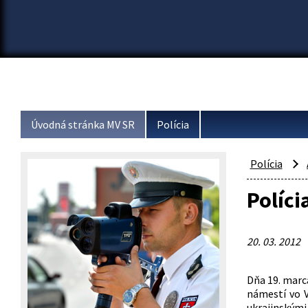
Úvodná stránka MV SR
Polícia
Polícia
Políci
20. 03. 2012
Dňa 19. marca
námestí vo 
ukrajinský