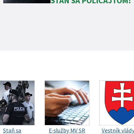
STAŇ SA POLICAJTOM!
Staň sa
E-služby MV SR
Vestník vlád