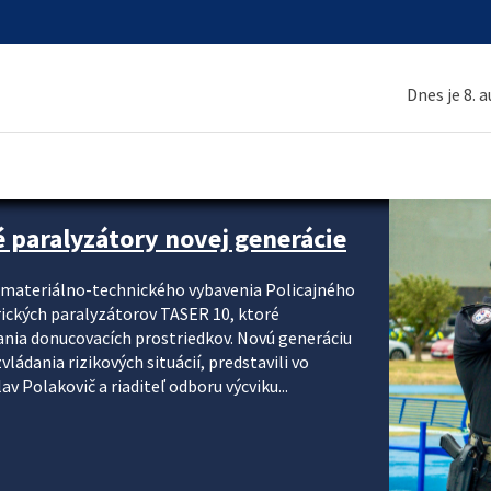
Dnes je 8. 
é paralyzátory novej generácie
i materiálno-technického vybavenia Policajného
rických paralyzátorov TASER 10, ktoré
ania donucovacích prostriedkov. Novú generáciu
ádania rizikových situácií, predstavili vo
v Polakovič a riaditeľ odboru výcviku...