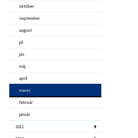
október
september
august
júl
jún
máj
apríl
marec
február
január
2011