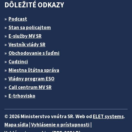
DÔLEŽITÉ ODKAZY
Podcast
Stan sa policajtom
E-služby MV SR
Vestník vlády SR
Obchodovanie s ľuďmi
Cudzinci
Miestna štátna správa
Vládny program ESO
Call centrum MV SR
E-trhovisko
© 2026 Ministerstvo vnútra SR. Web od
ELET systems
.
Mapa sídla
|
Vyhlásenie o prístupnosti
|