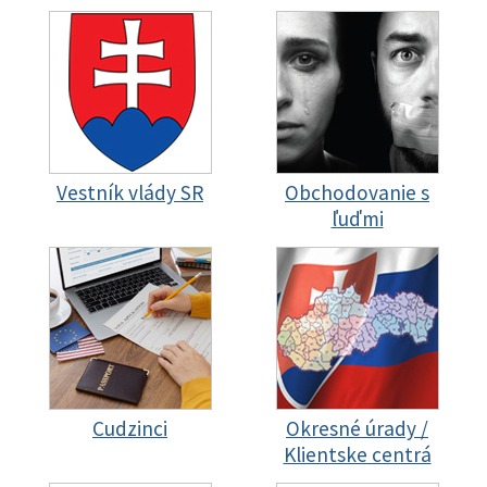
Vestník vlády SR
Obchodovanie s
ľuďmi
Cudzinci
Okresné úrady /
Klientske centrá