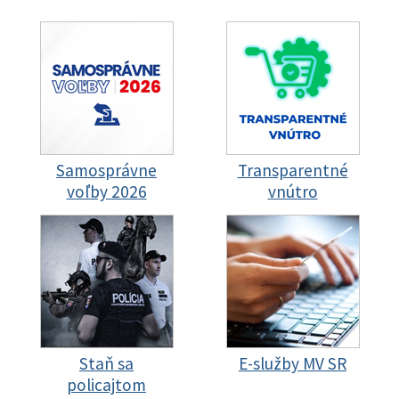
Samosprávne
Transparentné
voľby 2026
vnútro
Staň sa
E-služby MV SR
policajtom