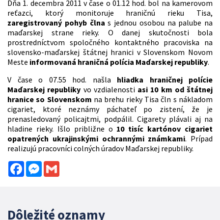
Dňa 1. decembra 2011 v čase o 01.12 hod. bol na kamerovom
reťazci, ktorý monitoruje hraničnú rieku Tisa,
zaregistrovaný pohyb člna
s jednou osobou na palube na
maďarskej strane rieky. O danej skutočnosti bola
prostredníctvom spoločného kontaktného pracoviska na
slovensko-maďarskej štátnej hranici v Slovenskom Novom
Meste
informovaná hraničná polícia Maďarskej republiky
.
V čase o 07.55 hod. našla
hliadka hraničnej polície
Maďarskej republiky
vo vzdialenosti
asi 10 km od štátnej
hranice so Slovenskom
na brehu rieky Tisa čln s nákladom
cigariet, ktoré neznámy páchateľ po zistení, že je
prenasledovaný policajtmi, podpálil. Cigarety plávali aj na
hladine rieky. Išlo približne o
10 tisíc kartónov cigariet
opatrených ukrajinskými ochrannými známkami
. Prípad
realizujú pracovníci colných úradov Maďarskej republiky.
Facebook
Messenger
Gmail
Dôležité oznamy