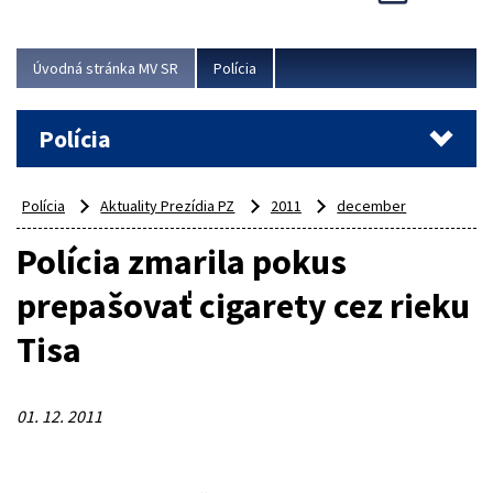
Viac
Úvodná stránka MV SR
Polícia
Polícia
Polícia
Aktuality Prezídia PZ
2011
december
Polícia zmarila pokus
prepašovať cigarety cez rieku
Tisa
01. 12. 2011