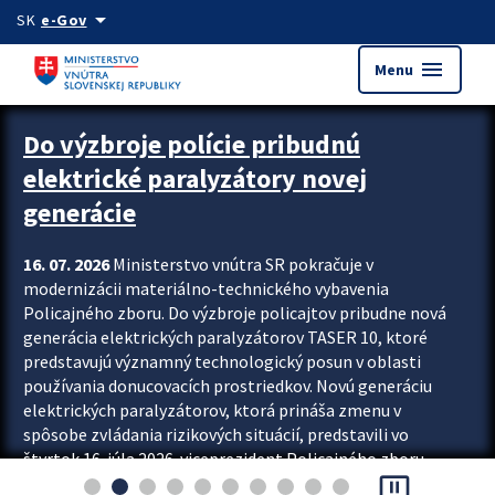
Preskocit na hlavný obsah
arrow_drop_down
SK
e-Gov
menu
Menu
Zastavit automatický posun upútavok
Do výzbroje polície pribudnú
elektrické paralyzátory novej
generácie
16. 07. 2026
Ministerstvo vnútra SR pokračuje v
modernizácii materiálno-technického vybavenia
Policajného zboru. Do výzbroje policajtov pribudne nová
generácia elektrických paralyzátorov TASER 10, ktoré
predstavujú významný technologický posun v oblasti
používania donucovacích prostriedkov. Novú generáciu
elektrických paralyzátorov, ktorá prináša zmenu v
spôsobe zvládania rizikových situácií, predstavili vo
štvrtok 16. júla 2026 viceprezident Policajného zboru
pause_presentation
Rastislav Polakovič a riaditeľ odboru výcviku...