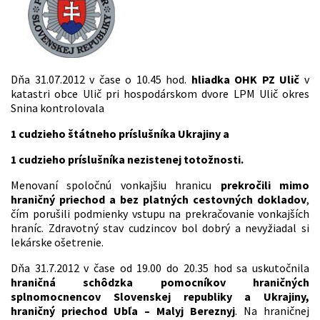
Dňa 31.07.2012 v čase o 10.45 hod.
hliadka OHK PZ Ulič
v
katastri obce Ulič pri hospodárskom dvore LPM Ulič okres
Snina kontrolovala
1 cudzieho štátneho príslušníka Ukrajiny a
1 cudzieho príslušníka nezistenej totožnosti.
Menovaní spoločnú vonkajšiu hranicu
prekročili mimo
hraničný priechod a bez platných cestovných dokladov
,
čím porušili podmienky vstupu na prekračovanie vonkajších
hraníc. Zdravotný stav cudzincov bol dobrý a nevyžiadal si
lekárske ošetrenie.
Dňa 31.7.2012 v čase od 19.00 do 20.35 hod sa uskutočnila
hraničná schôdzka pomocníkov hraničných
splnomocnencov Slovenskej republiky a Ukrajiny,
hraničný priechod Ubľa – Malyj Bereznyj
. Na hraničnej