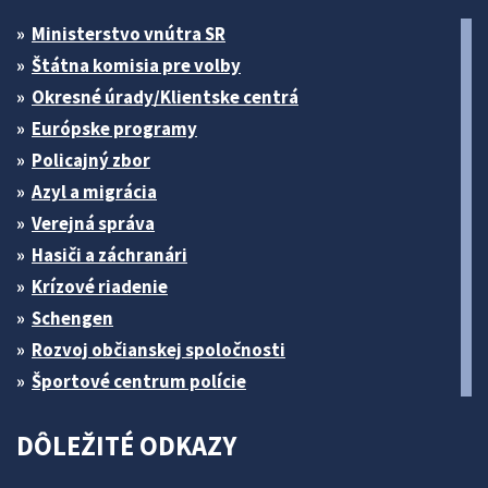
Ministerstvo vnútra SR
Štátna komisia pre volby
Okresné úrady/Klientske centrá
Európske programy
Policajný zbor
Azyl a migrácia
Verejná správa
Hasiči a záchranári
Krízové riadenie
Schengen
Rozvoj občianskej spoločnosti
Športové centrum polície
DÔLEŽITÉ ODKAZY