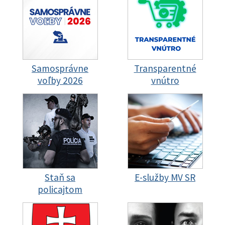
Samosprávne
Transparentné
voľby 2026
vnútro
Staň sa
E-služby MV SR
policajtom