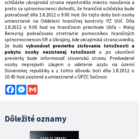
schôdzke ukrajinská strana nepotvrdila miesto narušenia a
preto sa splnomocnenci dohodli, že hraničná schôdzka bude
pokračovať dňa 1.8.2012 o 9.00 hod. Do tejto doby boli osoby
umiestnené na Oddelení hraničnej kontroly PZ Ulič. Dňa
1.8.2012 o 9.00 hod na hraničnom priechode Ubľa – Malyj
Bereznyj pokračovalo stretnutie pomocníkov hraničných
splnomocnencov SR a Ukrajiny, kde ukrajinská strana uviedla,
že budú
vykonávať previerku zisťovania totožnosti a
pobytu osoby nezistenej totožnosti
a po ukončení
previerky bude informovať slovenskú stranu. Predvedené
osoby neprejavili záujem o udelenie azylu na území
Slovenskej republiky a z tohto dôvodu boli dňa 1.8.2012 o
10.45 hod zaistené a umiestnené v ÚPZC Sečovce.
Facebook
Messenger
Gmail
Dôležité oznamy