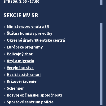
STREDA: 8.00 - 17.00
SEKCIE MV SR
Ministerstvo vnútra SR
Štátna komisia pre volby
Okresné úrady/Klientske centrá
Európske programy
Policajný zbor
Azyl a migrácia
Verejná správa
Hasiči a záchranári
Krízové riadenie
Schengen
Rozvoj občianskej spoločnosti
Športové centrum polície