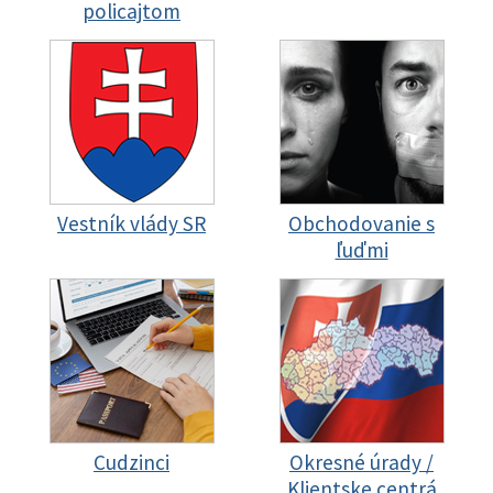
policajtom
Vestník vlády SR
Obchodovanie s
ľuďmi
Cudzinci
Okresné úrady /
Klientske centrá