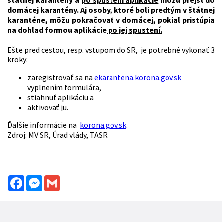
štátnej karantény a
po spustení aplikácie
môžu prejsť do
domácej karantény. Aj osoby, ktoré boli predtým v štátnej
karanténe, môžu pokračovať v domácej, pokiaľ pristúpia
na dohľad formou aplikácie
po jej spustení.
Ešte pred cestou, resp. vstupom do SR, je potrebné vykonať 3
kroky:
zaregistrovať sa na
ekarantena.korona.gov.sk
vyplnením formulára,
stiahnuť aplikáciu a
aktivovať ju.
Ďalšie informácie na
korona.gov.sk
.
Zdroj: MV SR, Úrad vlády, TASR
Facebook
Messenger
Gmail