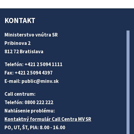
KONTAKT
Ministerstvo vnútra SR
Pribinova 2
812 72 Bratislava
Telefón: +421 2 5094 1111
Fax: +421 2 5094 4397
E-mail:
public@minv
.sk
Call centrum:
Telefón: 0800 222 222
Nahlásenie problému:
Kontaktný formulár Call Centra MV SR
PO, UT, ŠT, PIA: 8.00 - 16.00