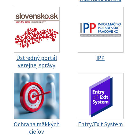
Ústredný portál
IPP
verejnej správy
Ochrana mäkkých
Entry/Exit System
cieľov