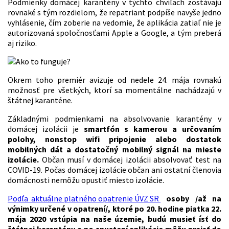
Podmienky domácej karantény v týchto chvíľach zostávajú
rovnaké s tým rozdielom, že repatriant podpíše navyše jedno
vyhlásenie, čím zoberie na vedomie, že aplikácia zatiaľ nie je
autorizovaná spoločnosťami Apple a Google, a tým preberá
aj riziko.
Okrem toho premiér avizuje od nedele 24. mája rovnakú
možnosť pre všetkých, ktorí sa momentálne nachádzajú v
štátnej karanténe.
Základnými podmienkami na absolvovanie karantény v
domácej izolácii je
smartfón s kamerou a určovaním
polohy, nonstop wifi pripojenie alebo dostatok
mobilných dát a dostatočný mobilný signál na mieste
izolácie.
Občan musí v domácej izolácii absolvovať test na
COVID-19. Počas domácej izolácie občan ani ostatní členovia
domácnosti nemôžu opustiť miesto izolácie.
Podľa aktuálne platného opatrenie ÚVZ SR
o
soby /až na
výnimky určené v opatrení/, ktoré po 20. hodine piatka 22.
mája 2020 vstúpia na naše územie, budú musieť ísť do