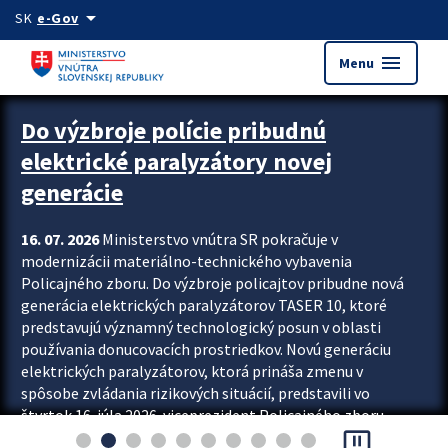
Preskocit na hlavný obsah
arrow_drop_down
SK
e-Gov
menu
Menu
Zastavit automatický posun upútavok
Do výzbroje polície pribudnú
elektrické paralyzátory novej
generácie
16. 07. 2026
Ministerstvo vnútra SR pokračuje v
modernizácii materiálno-technického vybavenia
Policajného zboru. Do výzbroje policajtov pribudne nová
generácia elektrických paralyzátorov TASER 10, ktoré
predstavujú významný technologický posun v oblasti
používania donucovacích prostriedkov. Novú generáciu
elektrických paralyzátorov, ktorá prináša zmenu v
spôsobe zvládania rizikových situácií, predstavili vo
štvrtok 16. júla 2026 viceprezident Policajného zboru
pause_presentation
Rastislav Polakovič a riaditeľ odboru výcviku...