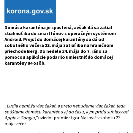
Domáca karanténa je spustená, avšak dá sa zatiaľ
stiahnuť iba do smartfónov s operačným systémom
Android. Prejsť do domácej karantény sa dá od
sobotného večera 23. mája zatiaľ iba na hraničnom
priechode Berg. Do nedele 24. mája do 7. ráno sa
pomocou aplikácie podarilo umiestniť do domácej
karantény 84 osôb.
„
Ľudia nemôžu viac čakať, a preto nebudeme viac čakať, teda
spúšťame domácu karanténu aj do času, kým prídu súhlasy od
Apple a Googlu,"
uviedol premiér Igor Matovič v sobotu 23.
mája večer.