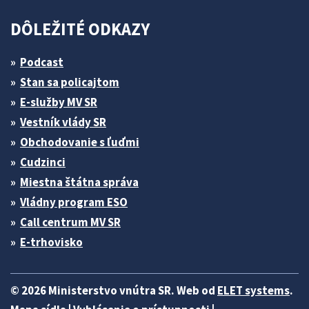
DÔLEŽITÉ ODKAZY
Podcast
Stan sa policajtom
E-služby MV SR
Vestník vlády SR
Obchodovanie s ľuďmi
Cudzinci
Miestna štátna správa
Vládny program ESO
Call centrum MV SR
E-trhovisko
© 2026 Ministerstvo vnútra SR. Web od
ELET systems
.