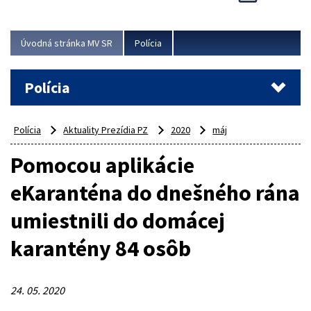
Viac
Úvodná stránka MV SR
Polícia
Polícia
Polícia
Aktuality Prezídia PZ
2020
máj
Pomocou aplikácie
eKaranténa do dnešného rána
umiestnili do domácej
karantény 84 osôb
24. 05. 2020