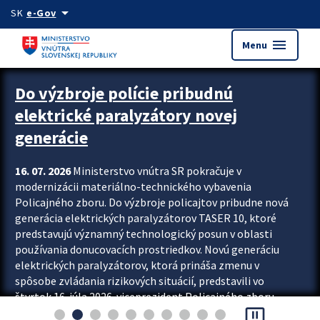
Preskocit na hlavný obsah
arrow_drop_down
SK
e-Gov
menu
Menu
Zastavit automatický posun upútavok
Do výzbroje polície pribudnú
elektrické paralyzátory novej
generácie
16. 07. 2026
Ministerstvo vnútra SR pokračuje v
modernizácii materiálno-technického vybavenia
Policajného zboru. Do výzbroje policajtov pribudne nová
generácia elektrických paralyzátorov TASER 10, ktoré
predstavujú významný technologický posun v oblasti
používania donucovacích prostriedkov. Novú generáciu
elektrických paralyzátorov, ktorá prináša zmenu v
spôsobe zvládania rizikových situácií, predstavili vo
štvrtok 16. júla 2026 viceprezident Policajného zboru
pause_presentation
Rastislav Polakovič a riaditeľ odboru výcviku...