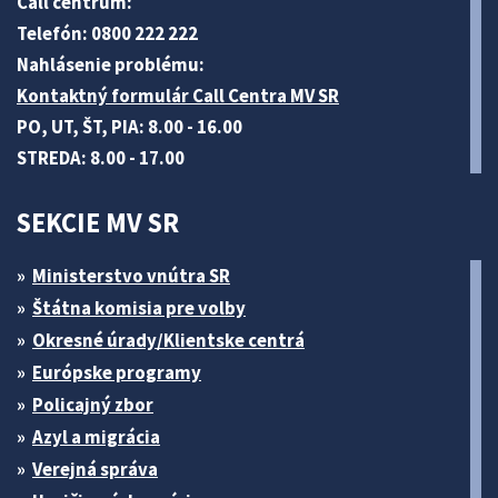
Call centrum:
Telefón: 0800 222 222
Nahlásenie problému:
Kontaktný formulár Call Centra MV SR
PO, UT, ŠT, PIA: 8.00 - 16.00
STREDA: 8.00 - 17.00
SEKCIE MV SR
Ministerstvo vnútra SR
Štátna komisia pre volby
Okresné úrady/Klientske centrá
Európske programy
Policajný zbor
Azyl a migrácia
Verejná správa