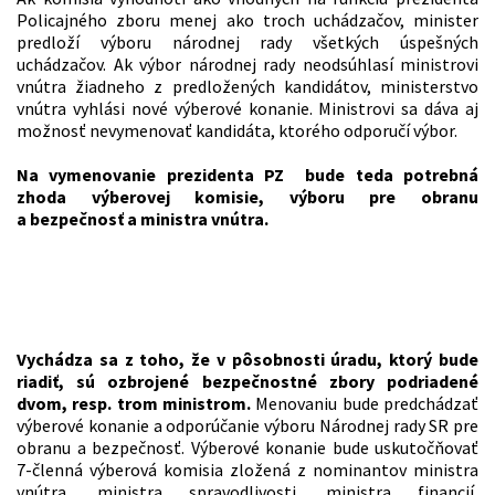
Policajného zboru menej ako troch uchádzačov, minister
predloží výboru národnej rady všetkých úspešných
uchádzačov. Ak výbor národnej rady neodsúhlasí ministrovi
vnútra žiadneho z predložených kandidátov, ministerstvo
vnútra vyhlási nové výberové konanie. Ministrovi sa dáva aj
možnosť nevymenovať kandidáta, ktorého odporučí výbor.
Na vymenovanie prezidenta PZ bude teda potrebná
zhoda výberovej komisie, výboru pre obranu
a bezpečnosť a ministra vnútra.
Na rozdiel od prezidenta Policajného zboru
bude riaditeľ úradu inšpekčnej služby
menovaný do funkcie vládou SR
Vychádza sa z toho, že v pôsobnosti úradu, ktorý bude
riadiť, sú ozbrojené bezpečnostné zbory podriadené
dvom, resp. trom ministrom.
Menovaniu bude predchádzať
výberové konanie a odporúčanie výboru Národnej rady SR pre
obranu a bezpečnosť. Výberové konanie bude uskutočňovať
7-členná výberová komisia zložená z nominantov ministra
vnútra, ministra spravodlivosti, ministra financií,