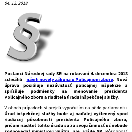
04. 12. 2018
Poslanci Národnej rady SR na rokovaní 4. decembra 2018
schválili
návrh novely zákona o Policajnom zbore
. Nová
úprava posilňuje nezávislosť policajnej inšpekcie a
sprísňuje podmienky na menovanie prezidenta
Policajného zboru a riaditeľa úradu inšpekčnej služby.
V oboch prípadoch si prejdú vypočutím na pôde parlamentu.
Úrad inšpekčnej služby bude aj naďalej vyčlenený spod
riadiacej pôsobnosti prezidenta Policajného zboru,
pričom riaditeľ tohto úradu sa za svoju činnosť už nebude
zodpovedať ministrovi vnútra, ale vláde
SR.
Pôsobnosť