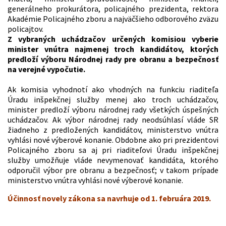
generálneho prokurátora, policajného prezidenta, rektora
Akadémie Policajného zboru a najväčšieho odborového zväzu
policajtov.
Z vybraných uchádzačov určených komisiou vyberie
minister vnútra najmenej troch kandidátov, ktorých
predloží výboru Národnej rady pre obranu a bezpečnosť
na verejné vypočutie.
Ak komisia vyhodnotí ako vhodných na funkciu riaditeľa
Úradu inšpekčnej služby menej ako troch uchádzačov,
minister predloží výboru národnej rady všetkých úspešných
uchádzačov. Ak výbor národnej rady neodsúhlasí vláde SR
žiadneho z predložených kandidátov, ministerstvo vnútra
vyhlási nové výberové konanie. Obdobne ako pri prezidentovi
Policajného zboru sa aj pri riaditeľovi Úradu inšpekčnej
služby umožňuje vláde nevymenovať kandidáta, ktorého
odporučil výbor pre obranu a bezpečnosť; v takom prípade
ministerstvo vnútra vyhlási nové výberové konanie.
Účinnosť novely zákona sa navrhuje od 1. februára 2019.