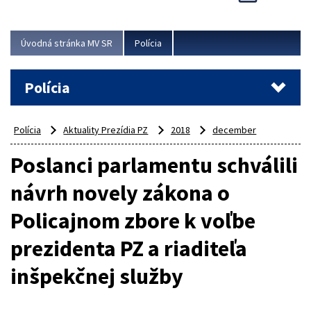
Viac
Úvodná stránka MV SR
Polícia
Polícia
Polícia
Aktuality Prezídia PZ
2018
december
Poslanci parlamentu schválili
návrh novely zákona o
Policajnom zbore k voľbe
prezidenta PZ a riaditeľa
inšpekčnej služby