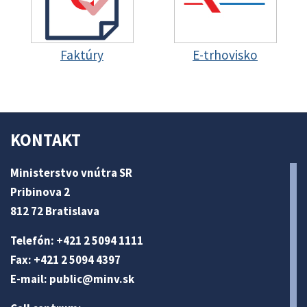
Faktúry
E-trhovisko
KONTAKT
Ministerstvo vnútra SR
Pribinova 2
812 72 Bratislava
Telefón: +421 2 5094 1111
Fax: +421 2 5094 4397
E-mail:
public@minv
.sk