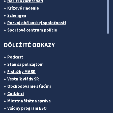
Hasiči a záchranári
Krízové riadenie
Schengen
Rozvoj občianskej spoločnosti
Športové centrum polície
DÔLEŽITÉ ODKAZY
Podcast
Stan sa policajtom
E-služby MV SR
Vestník vlády SR
Obchodovanie s ľuďmi
Cudzinci
Miestna štátna správa
Vládny program ESO