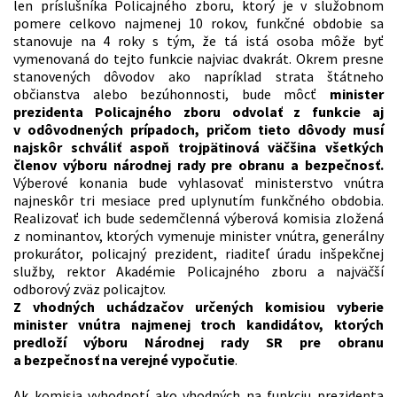
len príslušníka Policajného zboru, ktorý je v služobnom
pomere celkovo najmenej 10 rokov, funkčné obdobie sa
stanovuje na 4 roky s tým, že tá istá osoba môže byť
vymenovaná do tejto funkcie najviac dvakrát. Okrem presne
stanovených dôvodov ako napríklad strata štátneho
občianstva alebo bezúhonnosti, bude môcť
minister
prezidenta Policajného zboru odvolať z funkcie aj
v odôvodnených prípadoch, pričom tieto dôvody musí
najskôr schváliť aspoň trojpätinová väčšina všetkých
členov výboru národnej rady pre obranu a bezpečnosť.
Výberové konania bude vyhlasovať ministerstvo vnútra
najneskôr tri mesiace pred uplynutím funkčného obdobia.
Realizovať ich bude sedemčlenná výberová komisia zložená
z nominantov, ktorých vymenuje minister vnútra, generálny
prokurátor, policajný prezident, riaditeľ úradu inšpekčnej
služby, rektor Akadémie Policajného zboru a najväčší
odborový zväz policajtov.
Z vhodných uchádzačov určených komisiou vyberie
minister vnútra najmenej troch kandidátov, ktorých
predloží výboru Národnej rady SR pre obranu
a bezpečnosť na verejné vypočutie
.
Ak komisia vyhodnotí ako vhodných na funkciu prezidenta