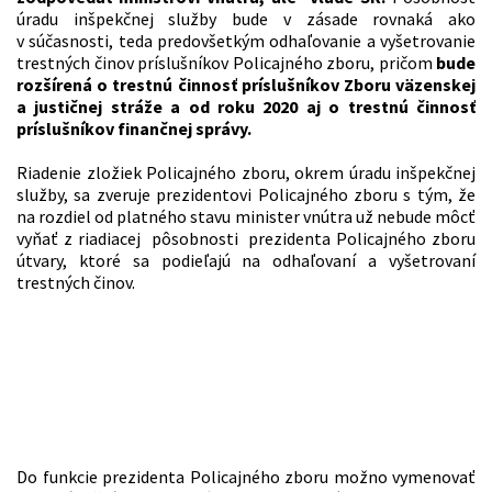
úradu inšpekčnej služby bude v zásade rovnaká ako
v súčasnosti, teda predovšetkým odhaľovanie a vyšetrovanie
trestných činov príslušníkov Policajného zboru, pričom
bude
rozšírená o trestnú činnosť príslušníkov Zboru väzenskej
a justičnej stráže a od roku 2020 aj o trestnú činnosť
príslušníkov finančnej správy.
Riadenie zložiek Policajného zboru, okrem úradu inšpekčnej
služby, sa zveruje prezidentovi Policajného zboru s tým, že
na rozdiel od platného stavu minister vnútra už nebude môcť
vyňať z riadiacej pôsobnosti prezidenta Policajného zboru
útvary, ktoré sa podieľajú na odhaľovaní a vyšetrovaní
trestných činov.
Prezidenta Policajného zboru bude aj naďalej
vymenúvať minister vnútra, ale až na základe
výberového konania a len s odporúčaním
Výboru Národnej rady SR pre obranu
a bezpečnosť
Do funkcie prezidenta Policajného zboru možno vymenovať