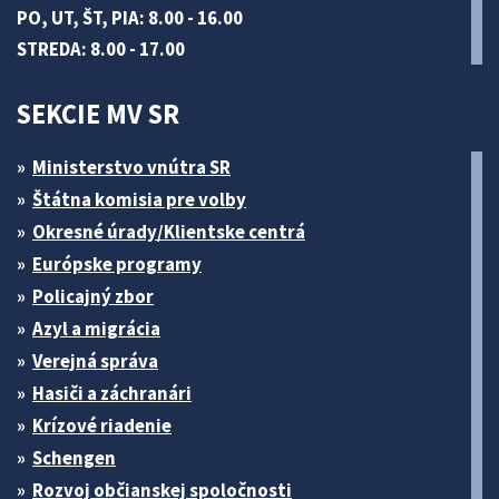
PO, UT, ŠT, PIA: 8.00 - 16.00
STREDA: 8.00 - 17.00
SEKCIE MV SR
Ministerstvo vnútra SR
Štátna komisia pre volby
Okresné úrady/Klientske centrá
Európske programy
Policajný zbor
Azyl a migrácia
Verejná správa
Hasiči a záchranári
Krízové riadenie
Schengen
Rozvoj občianskej spoločnosti