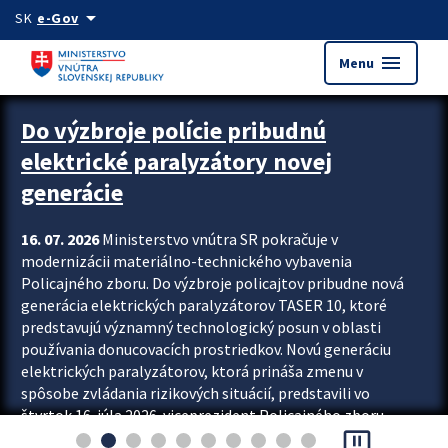
Preskocit na hlavný obsah
arrow_drop_down
SK
e-Gov
menu
Menu
Zastavit automatický posun upútavok
Do výzbroje polície pribudnú
elektrické paralyzátory novej
generácie
16. 07. 2026
Ministerstvo vnútra SR pokračuje v
modernizácii materiálno-technického vybavenia
Policajného zboru. Do výzbroje policajtov pribudne nová
generácia elektrických paralyzátorov TASER 10, ktoré
predstavujú významný technologický posun v oblasti
používania donucovacích prostriedkov. Novú generáciu
elektrických paralyzátorov, ktorá prináša zmenu v
spôsobe zvládania rizikových situácií, predstavili vo
štvrtok 16. júla 2026 viceprezident Policajného zboru
pause_presentation
Rastislav Polakovič a riaditeľ odboru výcviku...