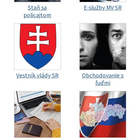
Staň sa
E-služby MV SR
policajtom
Vestník vlády SR
Obchodovanie s
ľuďmi