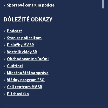
Športové centrum polície
DÔLEŽITÉ ODKAZY
Podcast
Stan sa policajtom
E-služby MV SR
Vestník vlády SR
Obchodovanie s ľuďmi
Cudzinci
Miestna štátna správa
Vládny program ESO
Call centrum MV SR
E-trhovisko