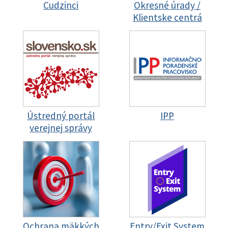
Cudzinci
Okresné úrady /
Klientske centrá
Ústredný portál
IPP
verejnej správy
Ochrana mäkkých
Entry/Exit System