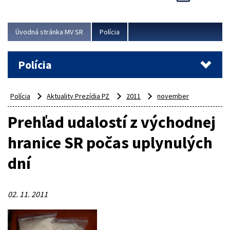
Viac
Úvodná stránka MV SR
Polícia
Polícia
Polícia
Aktuality Prezídia PZ
2011
november
Prehľad udalostí z východnej
hranice SR počas uplynulých
dní
02. 11. 2011