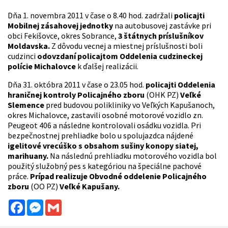
Dňa 1. novembra 2011 v čase o 8.40 hod. zadržali
policajti
Mobilnej zásahovej jednotky
na autobusovej zastávke pri
obci Fekišovce, okres Sobrance,
3 štátnych príslušníkov
Moldavska.
Z dôvodu vecnej a miestnej príslušnosti boli
cudzinci
odovzdaní policajtom Oddelenia cudzineckej
polície Michalovce
k ďalšej realizácii.
Dňa 31. októbra 2011 v čase o 23.05 hod.
policajti Oddelenia
hraničnej kontroly Policajného zboru
(OHK PZ)
Veľké
Slemence
pred budovou polikliniky vo Veľkých Kapušanoch,
okres Michalovce, zastavili osobné motorové vozidlo zn.
Peugeot 406 a následne kontrolovali osádku vozidla. Pri
bezpečnostnej prehliadke bolo u spolujazdca nájdené
igelitové vrecúško s obsahom sušiny konopy siatej,
marihuany.
Na následnú prehliadku motorového vozidla bol
použitý služobný pes s kategóriou na špeciálne pachové
práce.
Prípad realizuje Obvodné oddelenie Policajného
zboru
(OO PZ)
Veľké Kapušany.
Facebook
Messenger
Gmail