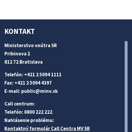
KONTAKT
Ministerstvo vnútra SR
Pribinova 2
812 72 Bratislava
Telefón: +421 2 5094 1111
Fax: +421 2 5094 4397
E-mail:
public@minv
.sk
Call centrum:
Telefón: 0800 222 222
Nahlásenie problému:
Kontaktný formulár Call Centra MV SR