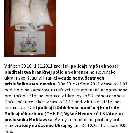
V dňoch 30.10.-1.11.2011 zadržali
policajti v pôsobnosti
Riaditeľstva hraničnej polície Sobrance
na slovensko-
ukrajinskej štátnej hranici
4 cudzincov, štátnych
príslušníkov Moldavska.
Dňa 30. októbra 2011 v čase o 11.03
hod. bolo na kamerovom reťazci zaznamenané neoprávnené
prekročenie štátnej hranice z Ukrajiny do SR jednou osobou.
Počas pátracej akcie v čase o 11.17 hod. v blízkosti štátnej
hranice zadržali
policajti Oddelenia hraničnej kontroly
Policajného zboru
(OHK PZ)
Vyšné Nemecké 1 štátneho
príslušníka Moldavska.
V zmysle readmisnej dohody bol
muž
vrátený na územie Ukrajiny
dňa 31.10.2011 v čase o 9.00
hod.