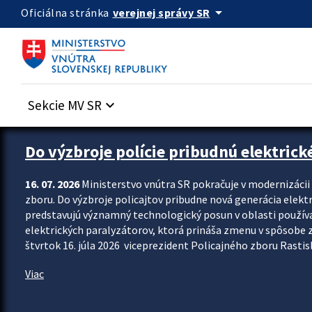
Preskocit na hlavný obsah
arrow_drop_down
verejnej správy SR
Oficiálna stránka
Sekcie MV SR
keyboard_arrow_down
Zastavit automatický posun upútavok
Do výzbroje polície pribudnú elektrick
16. 07. 2026
Ministerstvo vnútra SR pokračuje v modernizáci
zboru. Do výzbroje policajtov pribudne nová generácia elekt
predstavujú významný technologický posun v oblasti použív
elektrických paralyzátorov, ktorá prináša zmenu v spôsobe zvl
štvrtok 16. júla 2026 viceprezident Policajného zboru Rastisla
Viac