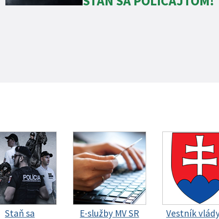
STAŇ SA POLICAJTOM!
Staň sa
E-služby MV SR
Vestník vlád