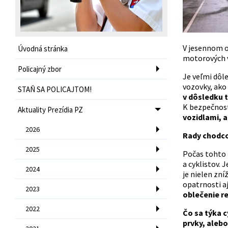
V jesennom ob
Úvodná stránka
motorových v
Policajný zbor
Je veľmi dôle
vozovky, ak
STAŇ SA POLICAJTOM!
v dôsledku t
K bezpečnost
Aktuality Prezídia PZ
vozidlami, 
2026
Rady chodco
2025
Počas tohto r
a cyklistov.
2024
je nielen zní
opatrnosti aj
2023
oblečenie r
2022
Čo sa týka c
prvky, aleb