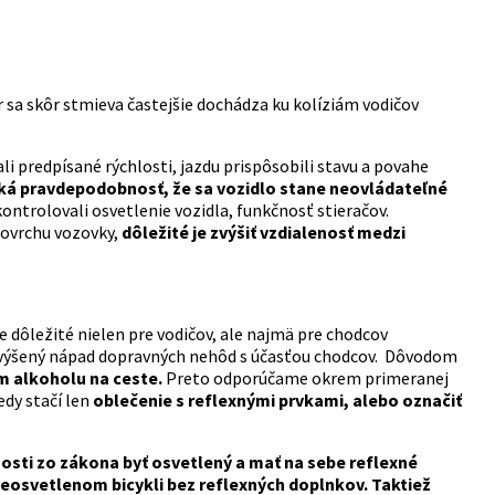
r sa skôr stmieva častejšie dochádza ku kolíziám vodičov
li predpísané rýchlosti, jazdu prispôsobili stavu a povahe
ľká pravdepodobnosť, že sa vozidlo stane neovládateľné
trolovali osvetlenie vozidla, funkčnosť stieračov.
povrchu vozovky,
dôležité je zvýšiť vzdialenosť medzi
e dôležité nielen pre vodičov, ale najmä pre chodcov
e zvýšený nápad dopravných nehôd s účasťou chodcov. Dôvodom
m alkoholu na ceste.
Preto odporúčame okrem primeranej
edy stačí len
oblečenie s reflexnými prvkami, alebo označiť
nnosti zo zákona byť osvetlený a mať na sebe reflexné
eosvetlenom bicykli bez reflexných doplnkov. Taktiež