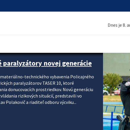
Dnes je 8. 
é paralyzátory novej generácie
i materiálno-technického vybavenia Policajného
rických paralyzátorov TASER 10, ktoré
ania donucovacích prostriedkov. Novú generáciu
ádania rizikových situácií, predstavili vo
v Polakovič a riaditeľ odboru výcviku...