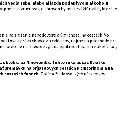
kách vedľa seba, alebo aj jazda pod vplyvom alkoholu.
opnosti a zručnosti, a zároveň by mali zvážiť riziká, ktoré im
renia na zníženie nehodovosti a úmrtnosti na cestách. Vo
pektovali práva chodcov a cyklistov, najmä na priechode pre
eľne, preto je na mieste zvýšená opatrnosť najmä v okolí škôl,
. októbra až 4. novembra tohto roka počas Sviatku
vať premávku na príjazdových cestách k cintorínom a na
ch cestných ťahoch.
Polícia žiada všetkých účastníkov