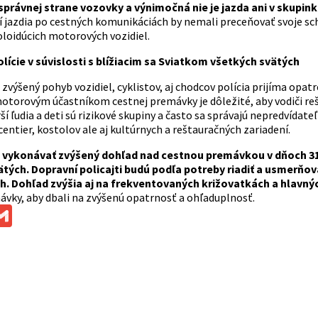
správnej strane vozovky a výnimočná nie je jazda ani v skupin
rí jazdia po cestných komunikáciách by nemali preceňovať svoje sch
oloidúcich motorových vozidiel.
lície v súvislosti s blížiacim sa Sviatkom všetkých svätých
výšený pohyb vozidiel, cyklistov, aj chodcov polícia prijíma opat
otorovým účastníkom cestnej premávky je dôležité, aby vodiči reš
ší ľudia a deti sú rizikové skupiny a často sa správajú nepredvídat
ntier, kostolov ale aj kultúrnych a reštauračných zariadení.
e vykonávať zvýšený dohľad nad cestnou premávkou v dňoch 31
ätých.
Dopravní policajti budú podľa potreby riadiť a usmerňo
h. Dohľad zvýšia aj na frekventovaných križovatkách a hlavný
ávky, aby dbali na zvýšenú opatrnosť a ohľaduplnosť.
ok
ssenger
Gmail