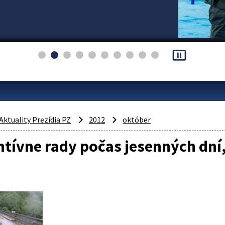
pause_presentation
Aktuality Prezídia PZ
2012
október
tívne rady počas jesenných dní,