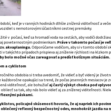
dobí, keď je v ranných hodinách dlhšie znížená viditeľnosť a veče
ozidiel s nemotorovými účastníkmi cestnej premávky.
žité v počasí, keď sa hromadí voda na cestách, aby vodiči dodržiava
o aj poveternostným podmienkam.
Práve v takomto počasí je ve
zv. akvaplaningu.
Odporúčame vodičom, aby si v tomto období skon
i v takýchto prípadoch prispieva aj zníženie rýchlosti na klzkom 
aby bolo možné včas zareagovať a predísť kolíznym situáciám.
m a cyklistom
očného obdobia si treba uvedomiť, že vidieť a byť videný je životn
 Je každoročne opakujúci sa trend, že počas jesenných mesiacov j
žená viditeľnosť, ale bohužiaľ
aj
častý výskyt chodca pod vplyvo
 obliecť sa tak, aby nás bolo vidieť aj za zníženej viditeľnosti. Niek
eflexnými páskami.
yklistov, policajné skúsenosti hovoria, že aj napriek ich povi
o oblečený reflexný bezpečnostný odev, mnohokrát jazdia na n