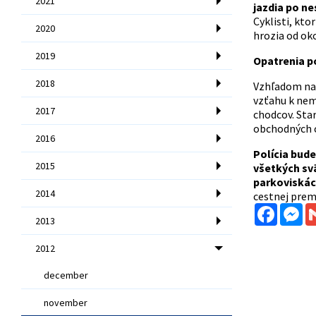
2021
jazdia po ne
Cyklisti, kto
2020
hrozia od ok
2019
Opatrenia po
2018
Vzhľadom na z
vzťahu k nem
2017
chodcov. Star
obchodných ce
2016
Polícia bud
2015
všetkých sv
parkoviskác
2014
cestnej prem
Facebo
Me
2013
2012
december
november