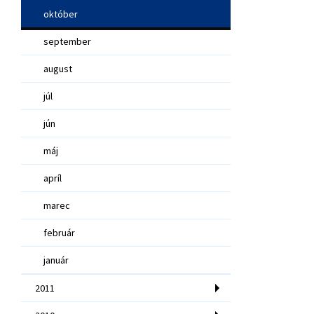
október
september
august
júl
jún
máj
apríl
marec
február
január
2011