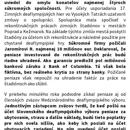
uviedol do omylu konateľov najmenej štyroch
súkromných spoločnosti.
Pre účely usporiadania 17.
Zimných deaflympijských hier vo Vysokých Tatrách uzatvoril
zmluvy o spolupráci. Spolupráca mala spočívať v
rekonštrukčných prácach zimných štadiónov v mestách
Poprad a Kežmarok. Na základe týchto zmlúv mestá poskytli
štadióny za účelom ich rekonštrukcie a následné použitie pre
chystané deaflympijské hry.
Súkromné firmy požičali
Jaromírovi R. najmenej 10 miliónov eur. Deklaroval, že
peniaze investované do rekonštrukčných prác budú
riadne uhradené. Ako garanciu predložil pol miliónovú
bankovú záruku z Bank of Columbia. Tá však bola
fiktívna, bez reálneho krytia zo strany banky.
Požičané
peniaze však nepoužil na uhradenie faktúr za práce na
štadiónoch ako sľúbil.
V priebehu minulého roka podvodne získal peniaze aj od
členských zväzov Medzinárodného deaflympijského výboru.
Jednotlivým zástupcom zväzov tvrdil, že keď pošlú na
účet Slovenského deaflympijského výboru peniaze za
ubytovanie, stravu a ďalšie náklady, budú tieto poplatky
pre nich oveľa nižšie, ako keby ich poslali na účet
ubytovacích zariadení. Na ním uvedený účet poslali