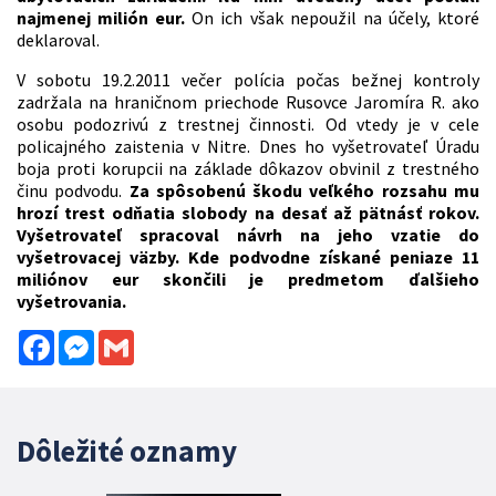
najmenej milión eur.
On ich však nepoužil na účely, ktoré
deklaroval.
V sobotu 19.2.2011 večer polícia počas bežnej kontroly
zadržala na hraničnom priechode Rusovce Jaromíra R. ako
osobu podozrivú z trestnej činnosti. Od vtedy je v cele
policajného zaistenia v Nitre. Dnes ho vyšetrovateľ Úradu
boja proti korupcii na základe dôkazov obvinil z trestného
činu podvodu.
Za spôsobenú škodu veľkého rozsahu mu
hrozí trest odňatia slobody na desať až pätnásť rokov.
Vyšetrovateľ spracoval návrh na jeho vzatie do
vyšetrovacej väzby.
Kde podvodne získané peniaze 11
miliónov eur skončili je predmetom ďalšieho
vyšetrovania.
Facebook
Messenger
Gmail
Dôležité oznamy