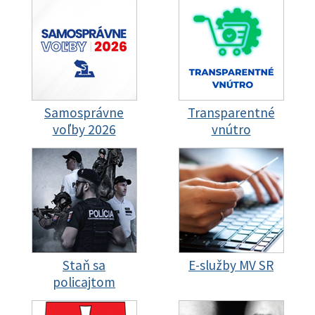
Samosprávne
Transparentné
voľby 2026
vnútro
Staň sa
E-služby MV SR
policajtom