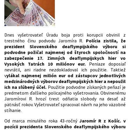
Dnes vyšetrovateľ Úradu boja proti korupcii obvinil z
trestného činu podvodu Jaromíra R.
Polícia zistila, že
prezident Slovenského deaflympijského výboru si
podvodne požičal najmenej od štyroch spoločností na
zabezpečenie 17. Zimných deaflympijskych hier vo
Vysokých Tatrách 10 miliónov eur.
Peniaze doposiaľ
nevrátil, ani riadne nezdokladoval ich použitie. Taktiež
v
ylákal najmenej milión eur od zástupcov jednotlivých
medzinárodných výborov deaflympijských hier a nepoužil
ich na sľúbený účel.
Použitie podvodne získaných peňazí je
predmetom ďalšieho policajného vyšetrovania. Obvinenému
Jaromírovi R. hrozí trest odňatia slobody na desať až
pätnásť rokov. Vyšetrovateľ spracoval návrh na jeho väzobné
stíhanie.
Od marca minulého roka 43-ročný
Jaromír R z Košíc. v
pozícii prezidenta Slovenského deaflympijského výboru