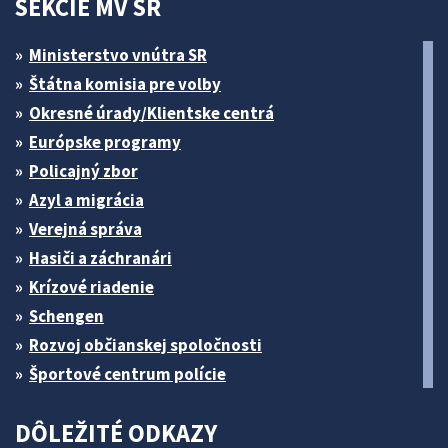
SEKCIE MV SR
Ministerstvo vnútra SR
Štátna komisia pre volby
Okresné úrady/Klientske centrá
Európske programy
Policajný zbor
Azyl a migrácia
Verejná správa
Hasiči a záchranári
Krízové riadenie
Schengen
Rozvoj občianskej spoločnosti
Športové centrum polície
DÔLEŽITÉ ODKAZY