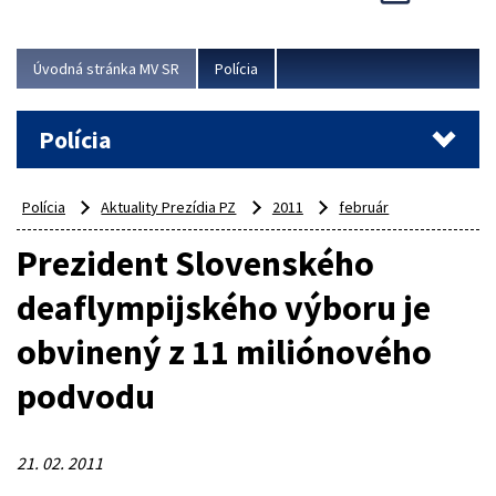
Viac
Úvodná stránka MV SR
Polícia
Polícia
Polícia
Aktuality Prezídia PZ
2011
február
Prezident Slovenského
deaflympijského výboru je
obvinený z 11 miliónového
podvodu
21. 02. 2011