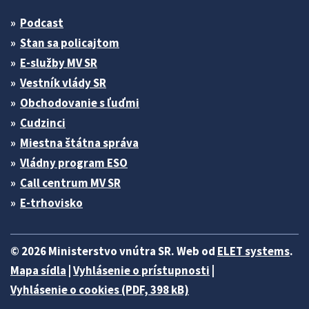
Podcast
Stan sa policajtom
E-služby MV SR
Vestník vlády SR
Obchodovanie s ľuďmi
Cudzinci
Miestna štátna správa
Vládny program ESO
Call centrum MV SR
E-trhovisko
© 2026 Ministerstvo vnútra SR. Web od
ELET systems
.
Mapa sídla
|
Vyhlásenie o prístupnosti
|
Vyhlásenie o cookies (PDF, 398 kB)