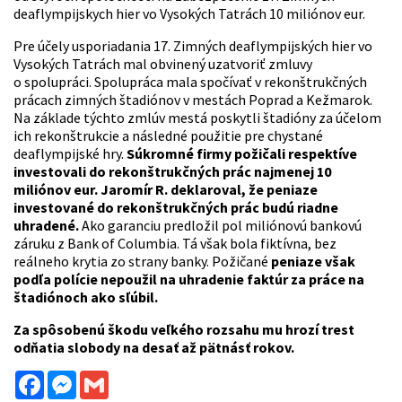
deaflympijskych hier vo Vysokých Tatrách 10 miliónov eur.
Pre účely usporiadania 17. Zimných deaflympijských hier vo
Vysokých Tatrách mal obvinený uzatvoriť zmluvy
o spolupráci. Spolupráca mala spočívať v rekonštrukčných
prácach zimných štadiónov v mestách Poprad a Kežmarok.
Na základe týchto zmlúv mestá poskytli štadióny za účelom
ich rekonštrukcie a následné použitie pre chystané
deaflympijské hry.
Súkromné firmy požičali respektíve
investovali do rekonštrukčných prác najmenej 10
miliónov eur. Jaromír R. deklaroval, že peniaze
investované do rekonštrukčných prác budú riadne
uhradené.
Ako garanciu predložil pol miliónovú bankovú
záruku z Bank of Columbia. Tá však bola fiktívna, bez
reálneho krytia zo strany banky. Požičané
peniaze však
podľa polície nepoužil na uhradenie faktúr za práce na
štadiónoch ako sľúbil.
Za spôsobenú škodu veľkého rozsahu mu hrozí trest
odňatia slobody na desať až pätnásť rokov.
Facebook
Messenger
Gmail