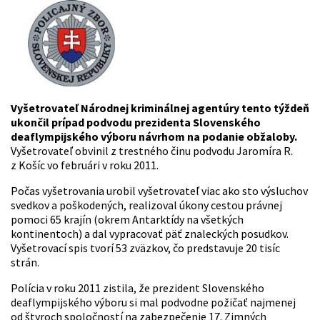
Vyšetrovateľ Národnej kriminálnej agentúry tento týždeň
ukončil prípad podvodu prezidenta Slovenského
deaflympijského výboru návrhom na podanie obžaloby.
Vyšetrovateľ obvinil z trestného činu podvodu Jaromíra R.
z Košíc vo februári v roku 2011.
Počas vyšetrovania urobil vyšetrovateľ viac ako sto výsluchov
svedkov a poškodených, realizoval úkony cestou právnej
pomoci 65 krajín (okrem Antarktídy na všetkých
kontinentoch) a dal vypracovať päť znaleckých posudkov.
Vyšetrovací spis tvorí 53 zväzkov, čo predstavuje 20 tisíc
strán.
Polícia v roku 2011 zistila, že prezident Slovenského
deaflympijského výboru si mal podvodne požičať najmenej
od štyroch spoločností na zabezpečenie 17. Zimných