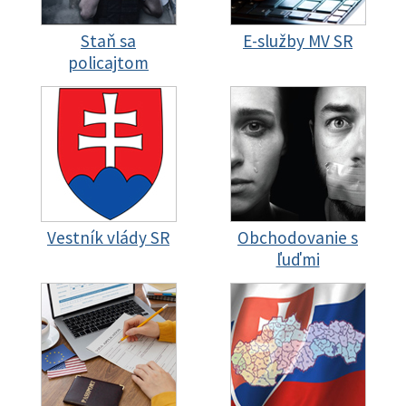
Staň sa
E-služby MV SR
policajtom
Vestník vlády SR
Obchodovanie s
ľuďmi