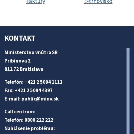
Faktúry
E-trhovisko
KONTAKT
Ministerstvo vnútra SR
Pribinova 2
812 72 Bratislava
Telefón: +421 2 5094 1111
Fax: +421 2 5094 4397
E-mail:
public@minv
.sk
Call centrum:
Telefón: 0800 222 222
Nahlásenie problému: