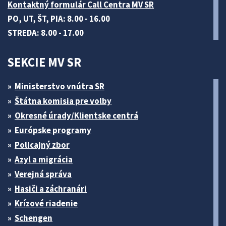
Kontaktný formulár Call Centra MV SR
PO, UT, ŠT, PIA: 8.00 - 16.00
STREDA: 8.00 - 17.00
SEKCIE MV SR
Ministerstvo vnútra SR
Štátna komisia pre volby
Okresné úrady/Klientske centrá
Európske programy
Policajný zbor
Azyl a migrácia
Verejná správa
Hasiči a záchranári
Krízové riadenie
Schengen