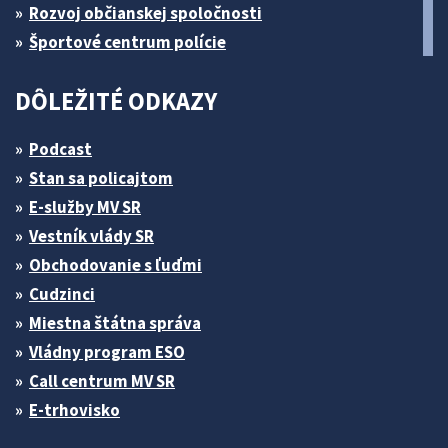
Rozvoj občianskej spoločnosti
Športové centrum polície
DÔLEŽITÉ ODKAZY
Podcast
Stan sa policajtom
E-služby MV SR
Vestník vlády SR
Obchodovanie s ľuďmi
Cudzinci
Miestna štátna správa
Vládny program ESO
Call centrum MV SR
E-trhovisko