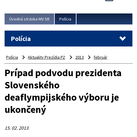
Viac
Úvodná stránka MV SR
Polícia
Polícia
Polícia
Aktuality Prezídia PZ
2013
február
Prípad podvodu prezidenta
Slovenského
deaflympijského výboru je
ukončený
15. 02. 2013