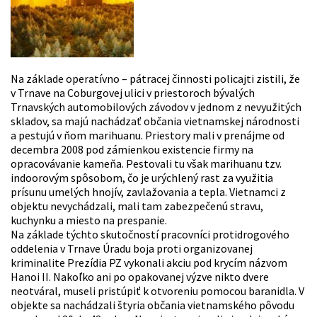
Na základe operatívno – pátracej činnosti policajti zistili, že
v Trnave na Coburgovej ulici v priestoroch bývalých
Trnavských automobilových závodov v jednom z nevyužitých
skladov, sa majú nachádzať občania vietnamskej národnosti
a pestujú v ňom marihuanu. Priestory mali v prenájme od
decembra 2008 pod zámienkou existencie firmy na
opracovávanie kameňa. Pestovali tu však marihuanu tzv.
indoorovým spôsobom, čo je urýchlený rast za využitia
prísunu umelých hnojív, zavlažovania a tepla. Vietnamci z
objektu nevychádzali, mali tam zabezpečenú stravu,
kuchynku a miesto na prespanie.
Na základe týchto skutočností pracovníci protidrogového
oddelenia v Trnave Úradu boja proti organizovanej
kriminalite Prezídia PZ vykonali akciu pod krycím názvom
Hanoi II. Nakoľko ani po opakovanej výzve nikto dvere
neotváral, museli pristúpiť k otvoreniu pomocou baranidla. V
objekte sa nachádzali štyria občania vietnamského pôvodu