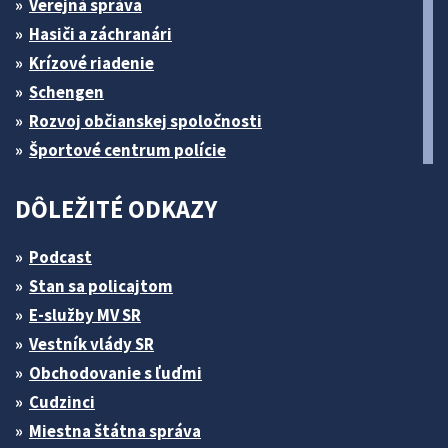
Verejná správa
Hasiči a záchranári
Krízové riadenie
Schengen
Rozvoj občianskej spoločnosti
Športové centrum polície
DÔLEŽITÉ ODKAZY
Podcast
Stan sa policajtom
E-služby MV SR
Vestník vlády SR
Obchodovanie s ľuďmi
Cudzinci
Miestna štátna správa