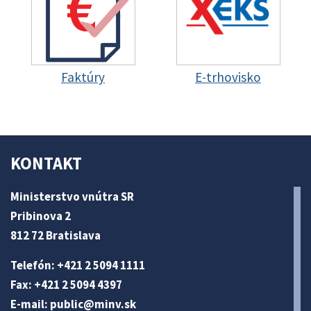
Faktúry
E-trhovisko
KONTAKT
Ministerstvo vnútra SR
Pribinova 2
812 72 Bratislava
Telefón: +421 2 5094 1111
Fax: +421 2 5094 4397
E-mail:
public@minv
.sk