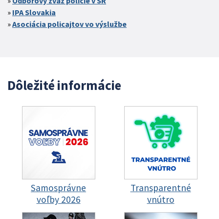
Odborový zväz polície v SR
IPA Slovakia
Asociácia policajtov vo výslužbe
Dôležité informácie
Samosprávne
Transparentné
voľby 2026
vnútro