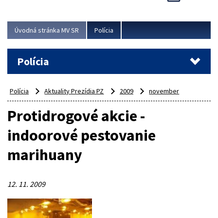
Viac
Úvodná stránka MV SR
Polícia
Polícia
Polícia
Aktuality Prezídia PZ
2009
november
Protidrogové akcie -
indoorové pestovanie
marihuany
12. 11. 2009