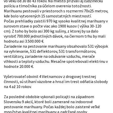
vo veku od 30 do 43 rokov. Na miesto prizvali aj cudzineckú
políciu a tlmočníka za účelom overenia totožnosti.
Marihuanu pestovali v priestoroch s rozmermi 70x25 metrov,
kde bolo vytvorených 15 samostatných miestností.
Počas prehliadky zaistili 970 kg vysoko kvalitnej marihuany v
surovom stave o počte viac ako 1900 kusov ( výška 30-120
cm). Z toho by bolo asi 300 kg sušiny, z ktorej by sa dalo
vyrobiť 700.000 jednotlivých dávok, na čiernom trhu by mali
hodnotu asi 3.500.000 €.
Zariadenie na pestovanie marihuany obsahovalo 531 výbojok
na vyhrievanie, 531 deflektorov, 531 transformátorov,
ventilátory, zariadenie na odsávanie vzduchu, merače
vlhkosti a teploty vzduchu. Mesačne spotrebovali elektrinu v
hodnote 20.000 €.
Vyšetrovateľ obvinil 4 Vietnamcov z drogovej trestnej
činnosti, sú stíhaní väzobne a hrozí im trest odňatia slobody
na 4 až 10 rokov.
Za posledné obdobie vykonali policajti na západnom
Slovensku 9 akcií, ktoré boli zamerané na indoorové
pestovanie marihuany. Počas každej bolo zaistené veľké
množstvo kvalitnej marihuany a zadržané osoby