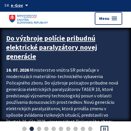
Preskocit na hlavný obsah
arrow_drop_down
SK
e-Gov
menu
Menu
Zastavit automatický posun upútavok
Do výzbroje polície pribudnú
elektrické paralyzátory novej
generácie
16. 07. 2026
Ministerstvo vnútra SR pokračuje v
modernizácii materiálno-technického vybavenia
Policajného zboru. Do výzbroje policajtov pribudne nová
generácia elektrických paralyzátorov TASER 10, ktoré
predstavujú významný technologický posun v oblasti
používania donucovacích prostriedkov. Novú generáciu
elektrických paralyzátorov, ktorá prináša zmenu v
spôsobe zvládania rizikových situácií, predstavili vo
štvrtok 16. júla 2026 viceprezident Policajného zboru
pause_presentation
Rastislav Polakovič a riaditeľ odboru výcviku...