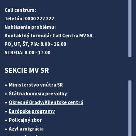
Call centrum:
Telefón: 0800 222 222
Nahlásenie problému:
Kontaktný formulár Call Centra MV SR
PO, UT, ŠT, PIA: 8.00 - 16.00
STREDA: 8.00 - 17.00
SEKCIE MV SR
Ministerstvo vnútra SR
Štátna komisia pre volby
Okresné úrady/Klientske centrá
Európske programy
Policajný zbor
Azyl a migrácia