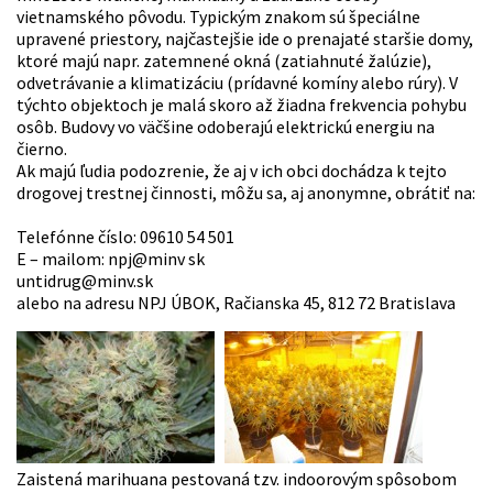
vietnamského pôvodu. Typickým znakom sú špeciálne
upravené priestory, najčastejšie ide o prenajaté staršie domy,
ktoré majú napr. zatemnené okná (zatiahnuté žalúzie),
odvetrávanie a klimatizáciu (prídavné komíny alebo rúry). V
týchto objektoch je malá skoro až žiadna frekvencia pohybu
osôb. Budovy vo väčšine odoberajú elektrickú energiu na
čierno.
Ak majú ľudia podozrenie, že aj v ich obci dochádza k tejto
drogovej trestnej činnosti, môžu sa, aj anonymne, obrátiť na:
Telefónne číslo: 09610 54 501
E – mailom: npj@minv sk
untidrug@minv.sk
alebo na adresu NPJ ÚBOK, Račianska 45, 812 72 Bratislava
Zaistená marihuana pestovaná tzv. indoorovým spôsobom