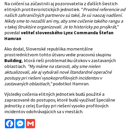
Na cvičení sa zúčastnili aj pozorovatelia z ďalších šiestich
elitných protiteroristických jednotiek. "
Prvotné referencie od
našich zahraničných partnerov sú také, že sú naozaj nadšení.
Nikdy sme to nezažili ani my, aby sme cvičenie takého rangu a
v takej štruktúre organizovali. Je to historicky po prvýkrát,"
povedal
veliteľ slovenského Lynx Commanda Štefan
Hamran
Ako dodal, Slovenské republika momentálne
prostredníctvom tohto útvaru vedie pracovnú skupinu
Building
, ktorá rieši problematiku útokov v zastavaných
oblastiach.
"My máme na starosti, aby sme nielen
aktualizovali, ale aj vytvárali nové štandardné operačné
postupy pri riešení vysokoprofilových incidentov v
zastavaných oblastiach,"
podotkol Hamran.
Výsledky cvičenia elitných jednotiek budú použité a
zapracované do postupov, ktoré budú využívať špeciálne
jednotky z celej Európy pri riešení vysoko profilových
incidentov odohrávajúcich sa v mestách.
Facebook
Messenger
Gmail