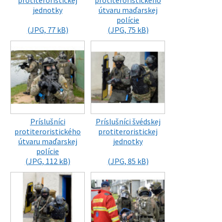
protiteroristickej
protiteroristického
jednotky
útvaru maďarskej
polície
(JPG, 77 kB)
(JPG, 75 kB)
Príslušníci
Príslušníci švédskej
protiteroristického
protiteroristickej
útvaru maďarskej
jednotky
polície
(JPG, 112 kB)
(JPG, 85 kB)