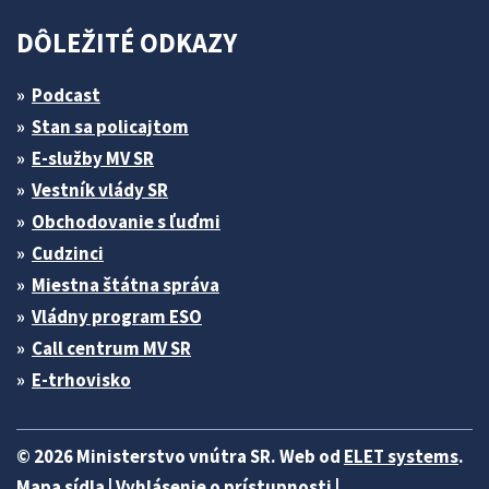
DÔLEŽITÉ ODKAZY
Podcast
Stan sa policajtom
E-služby MV SR
Vestník vlády SR
Obchodovanie s ľuďmi
Cudzinci
Miestna štátna správa
Vládny program ESO
Call centrum MV SR
E-trhovisko
© 2026 Ministerstvo vnútra SR. Web od
ELET systems
.
Mapa sídla
|
Vyhlásenie o prístupnosti
|