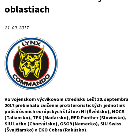
oblastiach
21. 09. 2017
Vo vojenskom výcvikovom stredisku Lešť 20. septembra
2017 prebiehalo cvičenie protiteroristických jednotiek
polícií ôsmich európskych štátov : NI (Švédsko), NOCS
(Taliansko), TEK (Maďarsko), RED Panther (Slovinsko),
SIU Lučko (Chorvátsko), GSG9 (Nemecko), SIU Swiss
(Švajčiarsko) a EKO Cobra (Rakúsko).