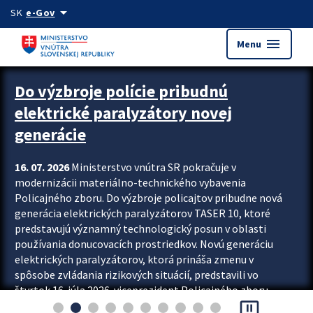
Preskocit na hlavný obsah
arrow_drop_down
SK
e-Gov
menu
Menu
Zastavit automatický posun upútavok
Do výzbroje polície pribudnú
elektrické paralyzátory novej
generácie
16. 07. 2026
Ministerstvo vnútra SR pokračuje v
modernizácii materiálno-technického vybavenia
Policajného zboru. Do výzbroje policajtov pribudne nová
generácia elektrických paralyzátorov TASER 10, ktoré
predstavujú významný technologický posun v oblasti
používania donucovacích prostriedkov. Novú generáciu
elektrických paralyzátorov, ktorá prináša zmenu v
spôsobe zvládania rizikových situácií, predstavili vo
štvrtok 16. júla 2026 viceprezident Policajného zboru
pause_presentation
Rastislav Polakovič a riaditeľ odboru výcviku...