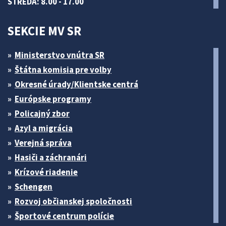
STREDA: 8.00 - 17.00
SEKCIE MV SR
Ministerstvo vnútra SR
Štátna komisia pre volby
Okresné úrady/Klientske centrá
Európske programy
Policajný zbor
Azyl a migrácia
Verejná správa
Hasiči a záchranári
Krízové riadenie
Schengen
Rozvoj občianskej spoločnosti
Športové centrum polície