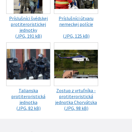
Príslušníci švédskej
Príslušníci útvaru
protiteroristickej
nemeckej polície
jednotky
(JPG, 191 kB)
(JPG, 125 kB)
Talianska
Zostup z vrtuľníka -
protiteroristická
protiteroristická
jednotka
jednotka Chorvátska
(JPG, 82 kB)
(JPG, 98 kB)