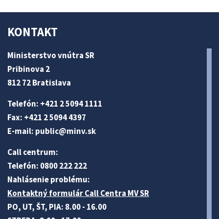
KONTAKT
Ministerstvo vnútra SR
Pribinova 2
812 72 Bratislava
Telefón: +421 2 5094 1111
Fax: +421 2 5094 4397
E-mail:
public@minv
.sk
Call centrum:
Telefón: 0800 222 222
Nahlásenie problému:
Kontaktný formulár Call Centra MV SR
PO, UT, ŠT, PIA: 8.00 - 16.00