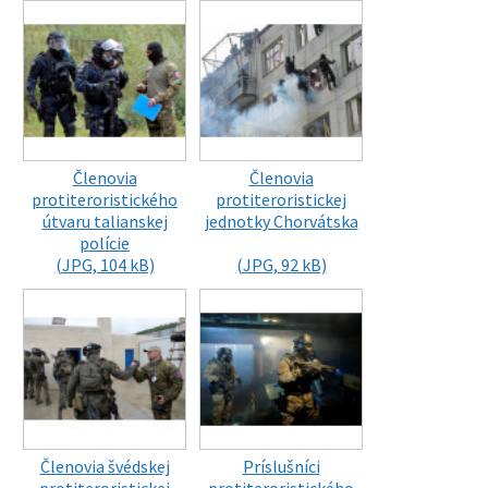
Členovia
Členovia
protiteroristického
protiteroristickej
útvaru talianskej
jednotky Chorvátska
polície
(JPG, 104 kB)
(JPG, 92 kB)
Členovia švédskej
Príslušníci