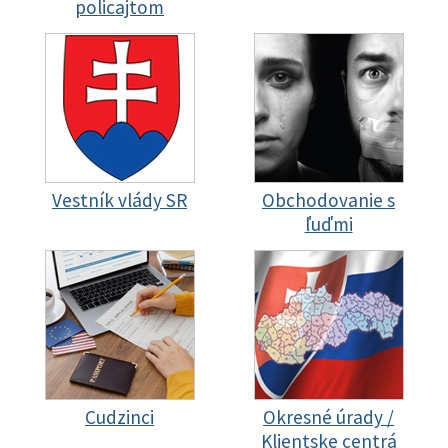
policajtom
Vestník vlády SR
Obchodovanie s
ľuďmi
Cudzinci
Okresné úrady /
Klientske centrá