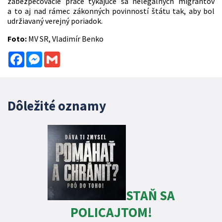
zabezpečovacie práce týkajúce sa nelegálnych migrantov
a to aj nad rámec zákonných povinností štátu tak, aby bol
udržiavaný verejný poriadok.
Foto:
MV SR, Vladimír Benko
Facebook
Messenger
Gmail
Dôležité oznamy
STAŇ SA
POLICAJTOM!