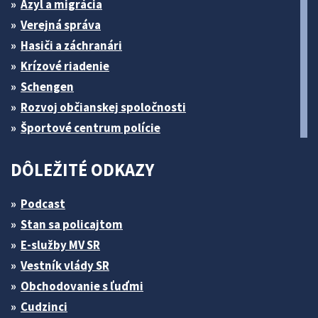
Azyl a migrácia
Verejná správa
Hasiči a záchranári
Krízové riadenie
Schengen
Rozvoj občianskej spoločnosti
Športové centrum polície
DÔLEŽITÉ ODKAZY
Podcast
Stan sa policajtom
E-služby MV SR
Vestník vlády SR
Obchodovanie s ľuďmi
Cudzinci