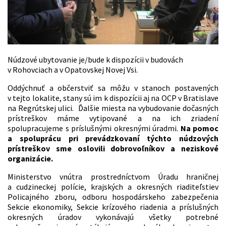
Núdzové ubytovanie je/bude k dispozícii v budovách
v Rohovciach a v Opatovskej Novej Vsi.
Oddýchnuť a občerstviť sa môžu v stanoch postavených
v tejto lokalite, stany sú im k dispozícii aj na OCP v Bratislave
na Regrútskej ulici. Ďalšie miesta na vybudovanie dočasných
prístreškov máme vytipované a na ich zriadení
spolupracujeme s príslušnými okresnými úradmi.
Na pomoc
a spoluprácu pri prevádzkovaní týchto núdzových
prístreškov sme oslovili dobrovoľníkov a neziskové
organizácie.
Ministerstvo vnútra prostredníctvom Úradu hraničnej
a cudzineckej polície, krajských a okresných riaditeľstiev
Policajného zboru, odboru hospodárskeho zabezpečenia
Sekcie ekonomiky, Sekcie krízového riadenia a príslušných
okresných úradov vykonávajú všetky potrebné