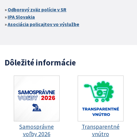
Odborový zväz polície v SR
IPA Slovakia
Asociácia policajtov vo výslužbe
Dôležité informácie
Samosprávne
Transparentné
voľby 2026
vnútro