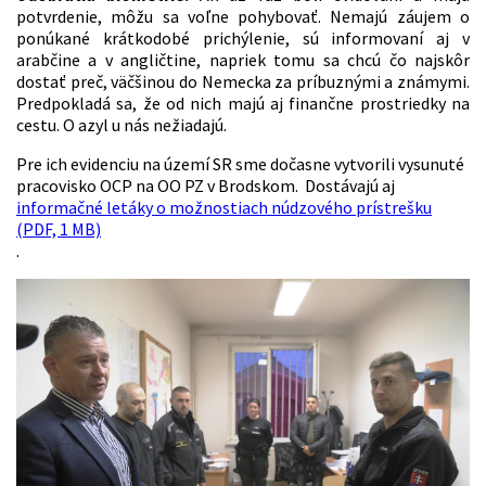
potvrdenie, môžu sa voľne pohybovať. Nemajú záujem o
ponúkané krátkodobé prichýlenie, sú informovaní aj v
arabčine a v angličtine, napriek tomu sa chcú čo najskôr
dostať preč, väčšinou do Nemecka za príbuznými a známymi.
Predpokladá sa, že od nich majú aj finančne prostriedky na
cestu. O azyl u nás nežiadajú.
Pre ich evidenciu na území SR sme dočasne vytvorili vysunuté
pracovisko OCP na OO PZ v Brodskom. Dostávajú aj
informačné letáky o možnostiach núdzového prístrešku
(PDF, 1 MB)
.