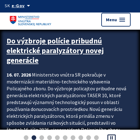
Preskocit na hlavný obsah
arrow_drop_down
SK
e-Gov
menu
Menu
Zastavit automatický posun upútavok
Do výzbroje polície pribudnú
elektrické paralyzátory novej
generácie
16. 07. 2026
Ministerstvo vnútra SR pokračuje v
modernizácii materiálno-technického vybavenia
Policajného zboru. Do výzbroje policajtov pribudne nová
generácia elektrických paralyzátorov TASER 10, ktoré
predstavujú významný technologický posun v oblasti
používania donucovacích prostriedkov. Novú generáciu
elektrických paralyzátorov, ktorá prináša zmenu v
spôsobe zvládania rizikových situácií, predstavili vo
štvrtok 16. júla 2026 viceprezident Policajného zboru
pause_presentation
Rastislav Polakovič a riaditeľ odboru výcviku...