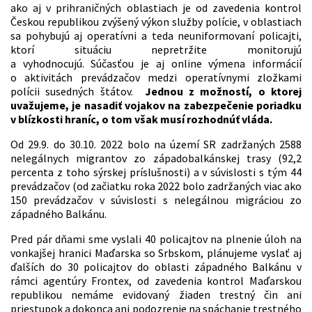
ako aj v prihraničných oblastiach je od zavedenia kontrol
Českou republikou zvýšený výkon služby polície, v oblastiach
sa pohybujú aj operatívni a teda neuniformovaní policajti,
ktorí situáciu nepretržite monitorujú
a vyhodnocujú.
Súčasťou je aj online výmena informácií
o aktivitách prevádzačov medzi operatívnymi zložkami
polícii susedných štátov.
Jednou z možností, o ktorej
uvažujeme, je nasadiť vojakov na zabezpečenie poriadku
v blízkosti hraníc, o tom však musí rozhodnúť vláda.
Od 29.9. do 30.10. 2022 bolo na území SR zadržaných 2588
nelegálnych migrantov zo západobalkánskej trasy (92,2
percenta z toho sýrskej príslušnosti) a v súvislosti s tým 44
prevádzačov (od začiatku roka 2022 bolo zadržaných viac ako
150 prevádzačov v súvislosti s nelegálnou migráciou zo
západného Balkánu.
Pred pár dňami sme vyslali 40 policajtov na plnenie úloh na
vonkajšej hranici Maďarska so Srbskom, plánujeme vyslať aj
ďalších do 30 policajtov do oblasti západného Balkánu v
rámci agentúry Frontex, od zavedenia kontrol Maďarskou
republikou nemáme evidovaný žiaden trestný čin ani
priestupok a dokonca ani podozrenie na spáchanie trestného