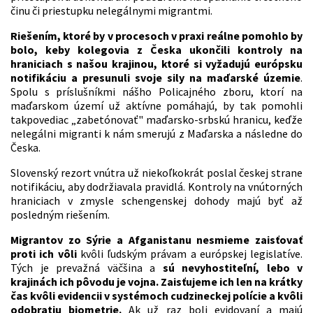
činu či priestupku nelegálnymi migrantmi.
Riešením, ktoré by v procesoch v praxi reálne pomohlo by
bolo, keby kolegovia z Česka ukončili kontroly na
hraniciach s našou krajinou, ktoré si vyžadujú európsku
notifikáciu a presunuli svoje sily na maďarské územie
.
Spolu s príslušníkmi nášho Policajného zboru, ktorí na
maďarskom území už aktívne pomáhajú, by tak pomohli
takpovediac „zabetónovať" maďarsko-srbskú hranicu, keďže
nelegálni migranti k nám smerujú z Maďarska a následne do
Česka.
Slovenský rezort vnútra už niekoľkokrát poslal českej strane
notifikáciu, aby dodržiavala pravidlá. Kontroly na vnútorných
hraniciach v zmysle schengenskej dohody majú byť až
posledným riešením.
Migrantov zo Sýrie a Afganistanu nesmieme zaisťovať
proti ich vôli
kvôli ľudským právam a európskej legislatíve.
Tých je prevažná väčšina a
sú nevyhostiteľní, lebo v
krajinách ich pôvodu je vojna.
Zaisťujeme ich len na krátky
čas kvôli evidencii v systémoch cudzineckej polície a kvôli
odobratiu biometrie.
Ak už raz boli evidovaní a majú