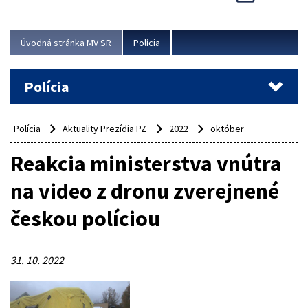
Viac
Úvodná stránka MV SR
Polícia
Polícia
Polícia
Aktuality Prezídia PZ
2022
október
Reakcia ministerstva vnútra
na video z dronu zverejnené
českou políciou
31. 10. 2022