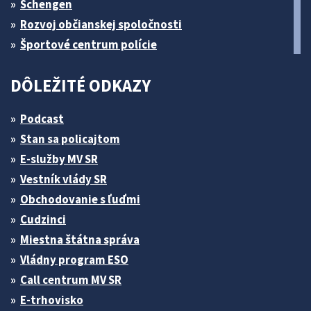
Schengen
Rozvoj občianskej spoločnosti
Športové centrum polície
DÔLEŽITÉ ODKAZY
Podcast
Stan sa policajtom
E-služby MV SR
Vestník vlády SR
Obchodovanie s ľuďmi
Cudzinci
Miestna štátna správa
Vládny program ESO
Call centrum MV SR
E-trhovisko