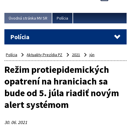
Viac
Úvodná stránka MV SR
Polícia
Polícia
Polícia
Aktuality Prezídia PZ
2021
jún
Režim protiepidemických
opatrení na hraniciach sa
bude od 5. júla riadiť novým
alert systémom
30. 06. 2021