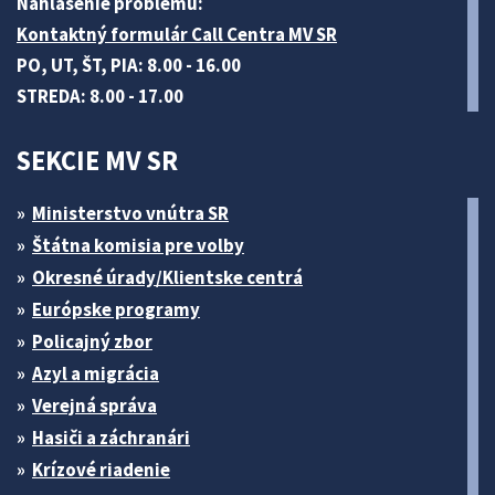
Nahlásenie problému:
Kontaktný formulár Call Centra MV SR
PO, UT, ŠT, PIA: 8.00 - 16.00
STREDA: 8.00 - 17.00
SEKCIE MV SR
Ministerstvo vnútra SR
Štátna komisia pre volby
Okresné úrady/Klientske centrá
Európske programy
Policajný zbor
Azyl a migrácia
Verejná správa
Hasiči a záchranári
Krízové riadenie