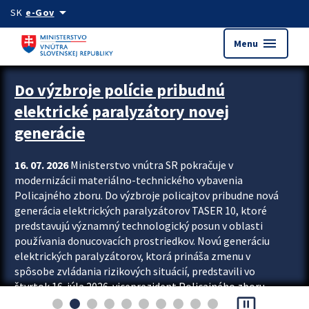
Preskocit na hlavný obsah
arrow_drop_down
SK
e-Gov
menu
Menu
Zastavit automatický posun upútavok
Do výzbroje polície pribudnú
elektrické paralyzátory novej
generácie
16. 07. 2026
Ministerstvo vnútra SR pokračuje v
modernizácii materiálno-technického vybavenia
Policajného zboru. Do výzbroje policajtov pribudne nová
generácia elektrických paralyzátorov TASER 10, ktoré
predstavujú významný technologický posun v oblasti
používania donucovacích prostriedkov. Novú generáciu
elektrických paralyzátorov, ktorá prináša zmenu v
spôsobe zvládania rizikových situácií, predstavili vo
štvrtok 16. júla 2026 viceprezident Policajného zboru
pause_presentation
Rastislav Polakovič a riaditeľ odboru výcviku...