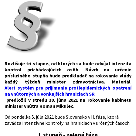
Rozlišuje tri stupne, od ktorých sa bude odvíjať intenzita
kontrol prichádzajúcich osôb. Návrh na určenie
príslušného stupňa bude predkladať na rokovanie vlády
každý týždeň minister zdravotníctva. Materiál
Alert systém pre prijímanie protiepidemických opatrení
na vnútorných a vonkajších hraniciach SR
predložil v stredu 30. júna 2021 na rokovanie kabinetu
minister vnútra Roman Mikulec.
Od pondelka 5. júla 2021 bude Slovensko v II. fáze, ktorá
zavádza intenzívne kontroly na hraniciach v určených časoch.
I. stupeň - zelená fáza