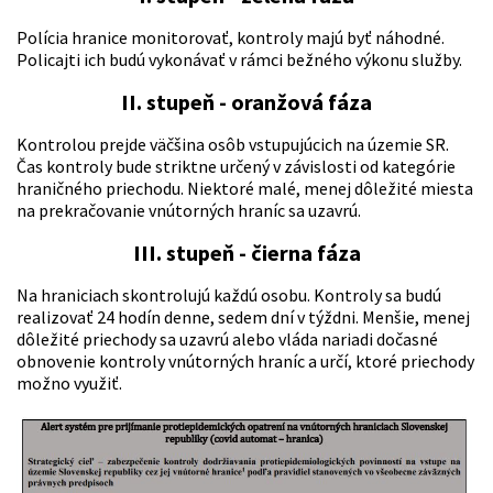
Polícia hranice monitorovať, kontroly majú byť náhodné.
Policajti ich budú vykonávať v rámci bežného výkonu služby.
II. stupeň - oranžová fáza
Kontrolou prejde väčšina osôb vstupujúcich na územie SR.
Čas kontroly bude striktne určený v závislosti od kategórie
hraničného priechodu. Niektoré malé, menej dôležité miesta
na prekračovanie vnútorných hraníc sa uzavrú.
III. stupeň - čierna fáza
Na hraniciach skontrolujú každú osobu. Kontroly sa budú
realizovať 24 hodín denne, sedem dní v týždni. Menšie, menej
dôležité priechody sa uzavrú alebo vláda nariadi dočasné
obnovenie kontroly vnútorných hraníc a určí, ktoré priechody
možno využiť.