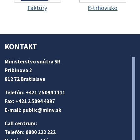
Faktúry
E-trhovisko
KONTAKT
Ministerstvo vnútra SR
Pribinova 2
812 72 Bratislava
Telefón: +421 2 5094 1111
Fax: +421 2 5094 4397
E-mail:
public@minv
.sk
Call centrum:
Telefón: 0800 222 222