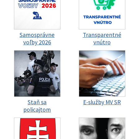
Samosprávne
Transparentné
voľby 2026
vnútro
Staň sa
E-služby MV SR
policajtom