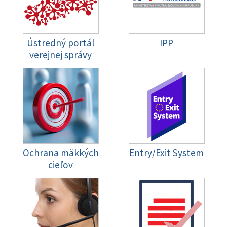
Ústredný portál
IPP
verejnej správy
Ochrana mäkkých
Entry/Exit System
cieľov