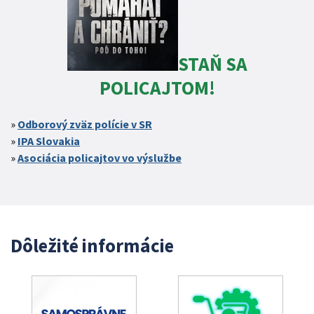
STAŇ SA
POLICAJTOM!
Odborový zväz polície v SR
IPA Slovakia
Asociácia policajtov vo výslužbe
Dôležité informácie