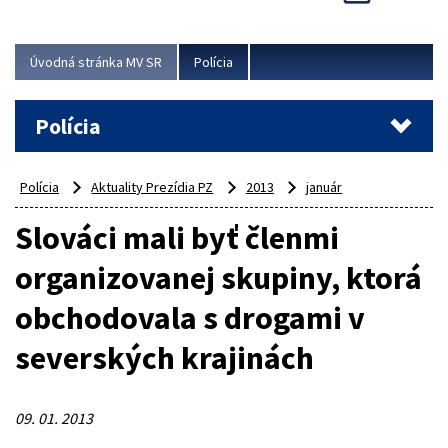
Viac
Úvodná stránka MV SR
Polícia
Polícia
Polícia
Aktuality Prezídia PZ
2013
január
Slováci mali byť členmi
organizovanej skupiny, ktorá
obchodovala s drogami v
severských krajinách
09. 01. 2013