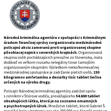
Národná kriminálna agentúra v spolupráci s Kriminálnym
úradom finančnej správy zorganizovala medzinárodnú
policajnú akciu zameranú proti organizovanej skupine
pôsobiacej najmä v severských krajinách.
Organizovaná
skupina osôb pochádzajúcich prevažne zo Slovenska, mala
dodávať vo veľkom rozsahu nelegálny tovar tamojším
organizovaným skupinám. Výsledkom niekoľkomesačnej
medzinárodnej spolupráce je zadržanie piatich osôb,
150
kilogramov amfetamínu a desiatky tisíc tabliet liečiva
určených na výrobu drogy.
Policajti Národnej kriminálnej agentúry zadržali spolu
s colníkmi v Štúrove vodiča, prevážajúceho
54.600 tabliet
obsahujúcich látku, ktorá je na zozname omamných
a psychotropných látok.
Množstvo tabliet, ktoré Gabriel Š.
prevážal bolo v hodnote viac ako 200.000 eur. Skončil preto vo