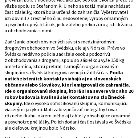
väzbe spolu so Štefanom K. U neho sa totiž mala nachádzať
časť zásielky, ktorá bola určená do zahraničia. Vyšetrovateľ
ich obvinil z trestného činu nedovolenej výroby omamných
a psychotropných látok, jedov alebo prekurzorov, ich držania
a obchodovania s nimi.
Zadržanie oboch obvinených súvisí s medzinárodným
drogovým obchodom vo Švédsku, ale aj v Nórsku. Práve vo
Švédsku nedávno polícia zadržala osobu podozrivú
z obchodovania s drogami, spolu so zásielkou vyše 150 kg
amfetamínu, ktorú prebral. Tamojším organizovaným
skupinám sa Švédski kolegovia venujú už dlhší čas.
Podľa
našich zistení ich kontakty siahajú aj na slovenských
občanov alebo Slovákov, ktorí emigrovali do zahraničia.
Ide o organizovanú skupinu, ktorá si na severe viac ako 20
rokov budovala kvalitnú sieť kontaktov na zločinecké
skupiny.
Ide o vysoko sofistikovanú skupinu, komunikujúcu
viacerými jazykmi. Mali zabezpečovať nelegálny tovar
rôzneho druhu, okrem iného aj tablety obsahujúce omamné
a psychotropné látky. Po ich dodaní časť ostávala vo Švédsku
ale cieľovou krajinou bolo Nórsko.