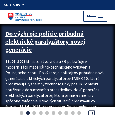
Preskocit na hlavný obsah
arrow_drop_down
SK
e-Gov
menu
Menu
Zastavit automatický posun upútavok
Do výzbroje polície pribudnú
elektrické paralyzátory novej
generácie
16. 07. 2026
Ministerstvo vnútra SR pokračuje v
modernizácii materiálno-technického vybavenia
Policajného zboru. Do výzbroje policajtov pribudne nová
generácia elektrických paralyzátorov TASER 10, ktoré
predstavujú významný technologický posun v oblasti
používania donucovacích prostriedkov. Novú generáciu
elektrických paralyzátorov, ktorá prináša zmenu v
spôsobe zvládania rizikových situácií, predstavili vo
štvrtok 16. júla 2026 viceprezident Policajného zboru
pause_presentation
Rastislav Polakovič a riaditeľ odboru výcviku...