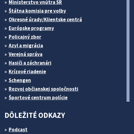
Ministerstvo vnútra SR
Štátna komisia pre volby
Okresné úrady/Klientske centrá
Európske programy
Policajný zbor
Azyl a migrácia
Verejná správa
Hasiči a záchranári
Krízové riadenie
Schengen
Rozvoj občianskej spoločnosti
Športové centrum polície
DÔLEŽITÉ ODKAZY
Podcast