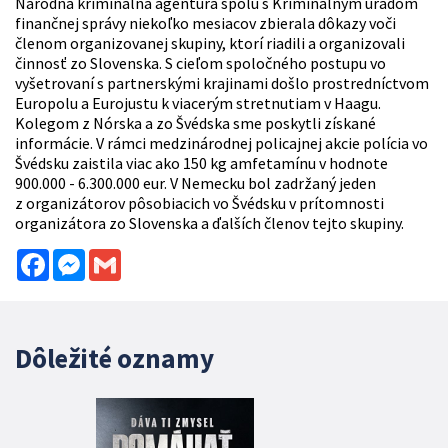
Národná kriminálna agentúra spolu s Kriminálnym úradom
finančnej správy niekoľko mesiacov zbierala dôkazy voči
členom organizovanej skupiny, ktorí riadili a organizovali
činnosť zo Slovenska. S cieľom spoločného postupu vo
vyšetrovaní s partnerskými krajinami došlo prostredníctvom
Europolu a Eurojustu k viacerým stretnutiam v Haagu.
Kolegom z Nórska a zo Švédska sme poskytli získané
informácie. V rámci medzinárodnej policajnej akcie polícia vo
Švédsku zaistila viac ako 150 kg amfetamínu v hodnote
900.000 - 6.300.000 eur. V Nemecku bol zadržaný jeden
z organizátorov pôsobiacich vo Švédsku v prítomnosti
organizátora zo Slovenska a ďalších členov tejto skupiny.
Facebook
Messenger
Gmail
Dôležité oznamy