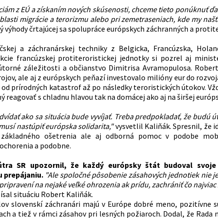
ciám z EÚ a získaním nových skúsenosti, chceme tieto ponúknuť ďa
oblasti migrácie a terorizmu alebo pri zemetraseniach, kde my naš
ý výhody črtajúcej sa spolupráce európskych záchranných a protite
ičskej a záchranárskej techniky z Belgicka, Francúzska, Hol
kcie francúzskej protiteroristickej jednotky si pozrel aj mini
útorné záležitosti a občianstvo Dimitrisa Avramopulosa. Rober
rojov, ale aj z európskych peňazí investovalo milióny eur do rozv
od prírodných katastrof až po následky teroristických útokov. Vžd
ý reagovať s chladnu hlavou tak na domácej ako aj na širšej európs
vídať ako sa situácia bude vyvíjať. Treba predpokladať, že budú ú
musí nastúpiť európska solidarita,"
vysvetlil
Kaliňák
. Spresnil, že
 základného ošetrenia ale aj odborná pomoc v podobe mobi
 ochorenia a podobne.
nútra SR upozornil, že každý európsky štát budoval svo
 prepájaniu.
"Ale spoločné pôsobenie zásahových jednotiek nie je
pripravení na nejaké veľké ohrozenia ak prídu, zachrániť čo najviac 
ísal situáciu Robert
Kaliňák
.
lov slovenskí záchranári majú v Európe dobré meno, pozitívne s
ch a tiež v rámci zásahov pri lesných požiaroch. Dodal, že Rada m