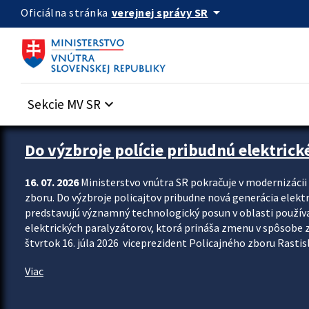
Preskocit na hlavný obsah
arrow_drop_down
verejnej správy SR
Oficiálna stránka
Sekcie MV SR
keyboard_arrow_down
Zastavit automatický posun upútavok
Do výzbroje polície pribudnú elektrick
16. 07. 2026
Ministerstvo vnútra SR pokračuje v modernizáci
zboru. Do výzbroje policajtov pribudne nová generácia elekt
predstavujú významný technologický posun v oblasti použív
elektrických paralyzátorov, ktorá prináša zmenu v spôsobe zvl
štvrtok 16. júla 2026 viceprezident Policajného zboru Rastisla
Viac