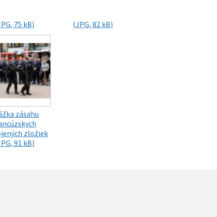
JPG, 75 kB)
(JPG, 82 kB)
ážka zásahu
ancúzskych
jených zložiek
JPG, 91 kB)