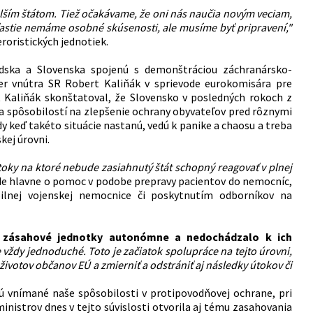
lším štátom. Tiež očakávame, že oni nás naučia novým veciam,
ťastie nemáme osobné skúsenosti, ale musíme byť pripravení,"
roristických jednotiek.
andska a Slovenska spojenú s demonštráciou záchranársko-
ster vnútra SR Robert
Kaliňák
v sprievode eurokomisára pre
t
Kaliňák
skonštatoval, že Slovensko v posledných rokoch z
oja spôsobilostí na zlepšenie ochrany obyvateľov pred rôznymi
y keď takéto situácie nastanú, vedú k panike a chaosu a treba
kej úrovni.
toky na ktoré nebude zasiahnutý štát schopný reagovať v plnej
 ide hlavne o pomoc v podobe prepravy pacientov do nemocníc,
lnej vojenskej nemocnice či poskytnutím odborníkov na
je zásahové jednotky autonómne a nedochádzalo k ich
 vždy jednoduché. Toto je začiatok spolupráce na tejto úrovni,
životov občanov EÚ a zmierniť a odstrániť aj následky útokov či
ú vnímané naše spôsobilosti v protipovodňovej ochrane, pri
inistrov dnes v tejto súvislosti otvorila aj tému zasahovania