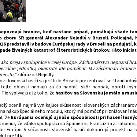
nepoznajú hranice, keď nastane prípad, pomáhajú všade tam
 zboru SR generál Alexander Nejedlý v Bruseli. Policajné, 
6 predstavili v budove Európskej rady v Bruseli na podujatí,
ípade živelných katastrof či teroristických útokov. Táto inicia
ako prejav spolupráce v celej Európe. Záchranárstvo nepozná hrani
peciálne jednotky, okamžite ide pomáhať. My záchranári hranice
miesto,"
zdôraznil Nejedlý.
ov slovenskí hasiči sa prišli do Bruselu prezentovať so štandardn
v tejto oblasti nemajú za čo hanbiť, skôr naopak, oproti i
 Tie vyplývajú aj z toho, že
hasičov na Slovensku je málo a musia
dlý ocenil najmä vynikajúce skúsenosti slovenských záchranárov p
 na nákup špeciálneho modulu, ktorý má pomôcť pri znižovaní nás
l, že
Európania oceňujú aj naše spôsobilosti pri hasení lesný
menul, že vďaka spolupráci so Španielmi, Francúzmi a Talianmi, 
ej Európe. V súčasnosti slovenskí hasiči dokončujú projekt na l
ul prežitia.