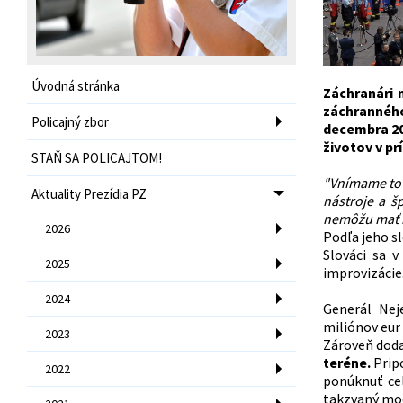
Úvodná stránka
Záchranári 
záchranného
Policajný zbor
decembra 201
životov v pr
STAŇ SA POLICAJTOM!
"Vnímame to 
Aktuality Prezídia PZ
nástroje a š
nemôžu mať 
2026
Podľa jeho sl
Slováci sa 
2025
improvizácie.
2024
Generál Neje
miliónov eur
2023
Zároveň doda
teréne.
Pripo
2022
ponúknuť cel
takzvaný mod