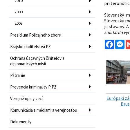
2010
pri teroristi
2009
Slovenský m
Slovensku má
2008
je stavaný. 
solidarita vý
Prezídium Policajného zboru
Facebo
Me
Krajské riaditeľstvá PZ
Ochrana ústavných činiteľov a
diplomatických misií
Pátranie
Prevencia kriminality P PZ
Európski zá
Verejné opisy vecí
Brus
Komunikácia s médiami a verejnosťou
Dokumenty