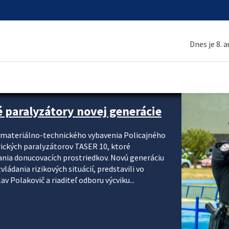
Dnes je 8. 
é paralyzátory novej generácie
i materiálno-technického vybavenia Policajného
rických paralyzátorov TASER 10, ktoré
ania donucovacích prostriedkov. Novú generáciu
ádania rizikových situácií, predstavili vo
v Polakovič a riaditeľ odboru výcviku...