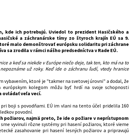
, kde ich potrebujú. Uviedol to prezident Hasičského a
hasičské a záchranárske tímy zo štyroch krajín EÚ sa 9.
 ktoré malo demonštrovať európsku solidaritu pri záchrane
tíva sa zrodila v rámci nášho predsedníctva v Rade EÚ.
ce a keď sa niekde v Európe niečo deje, tak ten, kto má na to
 nepoznáme už roky. Keď ide o záchranu ľudí, vtedy hranice
ým vybavením, ktoré je "takmer na svetovej úrovni" a dodal, že
ným európskym kolegom môžu byť hrdí na svoje schopnosti
 ovládať veľa vecí.
ri boji s povodňami. EÚ im vlani na tento účel pridelila 160
ledkov povodní.
ch požiarov, najmä preto, že ide o požiare v neprístupnom
sme vyvinuli rôzne systémy pri hasení požiarov, ktoré vieme
etecké zasahovanie pri hasení lesných požiarov a pripravujú