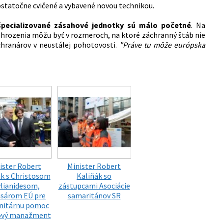
 dostatočne cvičené a vybavené novou technikou.
špecializované zásahové jednotky sú málo početné
. Na
 ohrozenia môžu byť v rozmeroch, na ktoré záchranný štáb nie
chranárov v neustálej pohotovosti.
"Práve tu môže európska
ister Robert
Minister Robert
ák s Christosom
Kaliňák so
ylianidesom,
zástupcami Asociácie
sárom EÚ pre
samaritánov SR
nitárnu pomoc
zový manažment