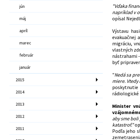
"Vďaka finan
jún
napríklad v 
opísal Nejedl
máj
apríl
Výstavu has
evakuačnej a
marec
migráciu, vn
vlastných zd
február
nástrahami - 
byť pripraven
január
"
Nedá sa pred
2015
miere. Vtedy 
poskytnutie
2014
rádiologické
2013
Minister v
vzájomnému
2012
aby sme boli 
katastrof."
op
2011
Podľa jeho s
zemetrasenia