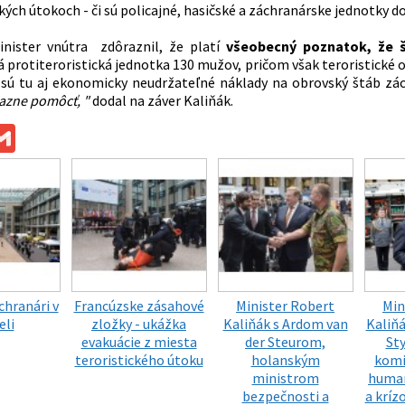
ckých útokoch - či sú policajné, hasičské a záchranárske jednotky
inister vnútra
zdôraznil, že platí
všeobecný poznatok, že 
 protiteroristická jednotka 130 mužov, pričom však teroristické
A sú tu aj ekonomicky neudržateľné náklady na obrovský štáb zá
razne pomôcť, "
dodal na záver
Kaliňák
.
ok
ssenger
Gmail
chranári v
Francúzske zásahové
Minister Robert
Min
eli
zložky - ukážka
Kaliňák s Ardom van
Kaliň
evakuácie z miesta
der Steurom,
St
teroristického útoku
holanským
komi
ministrom
huma
bezpečnosti a
a krí