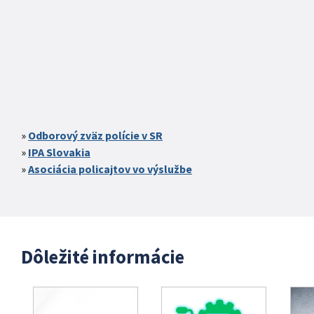
Odborový zväz polície v SR
IPA Slovakia
Asociácia policajtov vo výslužbe
Dôležité informácie