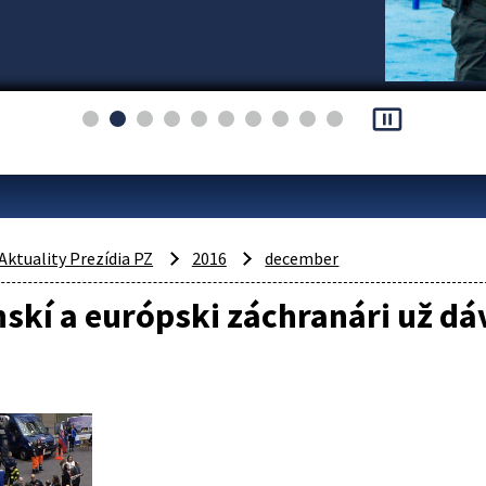
pause_presentation
Aktuality Prezídia PZ
2016
december
skí a európski záchranári už d