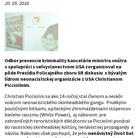
20. 05. 2016
Odbor prevencie kriminality kancelárie ministra vnútra
v spolupráci s veľvyslanectvom USA zorganizoval na
pôde Prezídia Policajného zboru SR diskusiu s bývalým
lídrom neonacistickej organizácie z USA Christianom
Picciolinim.
Christian Picciolini sa ako 14-ročný stal členom a neskôr
vodcom neonacistického skinheadského gangu. Prudkými
pouličnými bitkami, opileckými zhromaždeniami stúpencov
bieleho rasizmu (White Power), aj náborom pre
zahraničných teroristických diktátorov sa Picciolini ponáral
do rasistickej skinheadskej kultúry, nenávistnej propagandy a
násilia. Nakoniec však pochopil, že jeho
nenávistný život bol