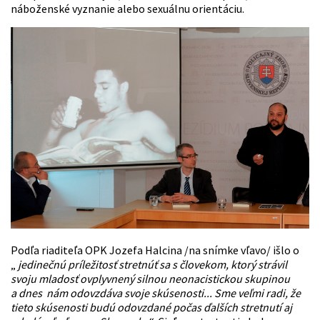
náboženské vyznanie alebo sexuálnu orientáciu.
Podľa riaditeľa OPK Jozefa Halcina /na snímke vľavo/ išlo o
„
jedinečnú príležitosť stretnúť sa s človekom, ktorý strávil
svoju mladosť ovplyvnený silnou neonacistickou skupinou
a dnes nám odovzdáva svoje skúsenosti... Sme veľmi radi, že
tieto skúsenosti budú odovzdané počas ďalších stretnutí aj