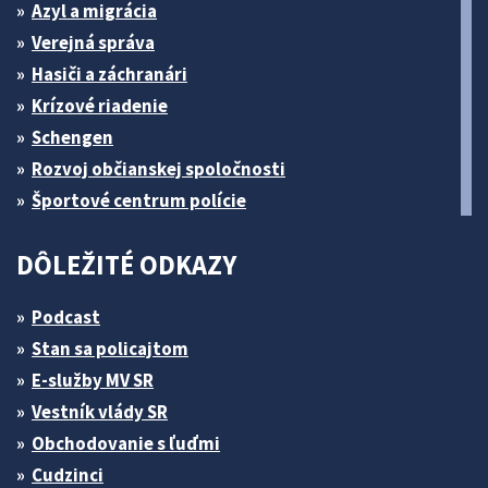
Azyl a migrácia
Verejná správa
Hasiči a záchranári
Krízové riadenie
Schengen
Rozvoj občianskej spoločnosti
Športové centrum polície
DÔLEŽITÉ ODKAZY
Podcast
Stan sa policajtom
E-služby MV SR
Vestník vlády SR
Obchodovanie s ľuďmi
Cudzinci