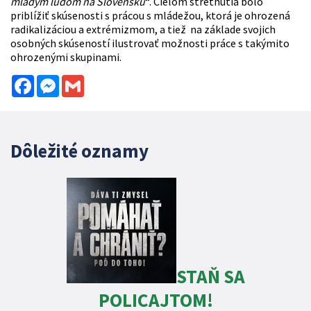
mladým ľuďom na Slovensku
“. Cieľom stretnutia bolo
priblížiť skúsenosti s prácou s mládežou, ktorá je ohrozená
radikalizáciou a extrémizmom, a tiež na základe svojich
osobných skúseností ilustrovať možnosti práce s takýmito
ohrozenými skupinami.
Facebook
Messenger
Gmail
Dôležité oznamy
STAŇ SA
POLICAJTOM!