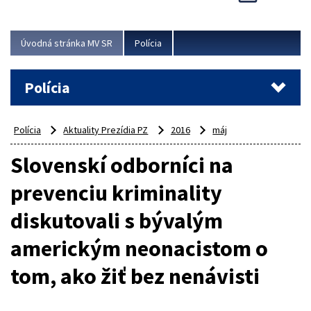
Viac
Úvodná stránka MV SR
Polícia
Polícia
Polícia
Aktuality Prezídia PZ
2016
máj
Slovenskí odborníci na
prevenciu kriminality
diskutovali s bývalým
americkým neonacistom o
tom, ako žiť bez nenávisti