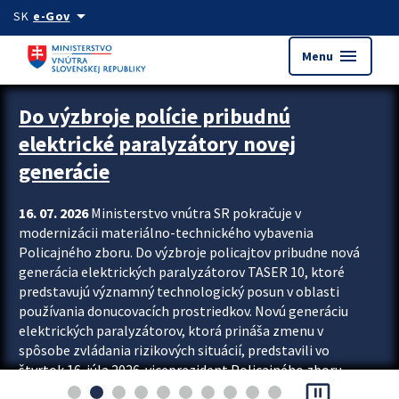
Preskocit na hlavný obsah
arrow_drop_down
SK
e-Gov
menu
Menu
Zastavit automatický posun upútavok
Do výzbroje polície pribudnú
elektrické paralyzátory novej
generácie
16. 07. 2026
Ministerstvo vnútra SR pokračuje v
modernizácii materiálno-technického vybavenia
Policajného zboru. Do výzbroje policajtov pribudne nová
generácia elektrických paralyzátorov TASER 10, ktoré
predstavujú významný technologický posun v oblasti
používania donucovacích prostriedkov. Novú generáciu
elektrických paralyzátorov, ktorá prináša zmenu v
spôsobe zvládania rizikových situácií, predstavili vo
štvrtok 16. júla 2026 viceprezident Policajného zboru
pause_presentation
Rastislav Polakovič a riaditeľ odboru výcviku...