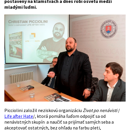
postavený na klamstvách a dnes robí osvetu medzi
mladými ľuďmi.
Picciolini založil neziskovú organizáciu
Život po nenávisti
/
Life after Hate
/, ktorá pomáha ľuďom odpojiť sa od
nenávistných skupín a naučiť sa prijímať samých seba a
akceptovať ostatných, bez ohľadu na farbu pleti,