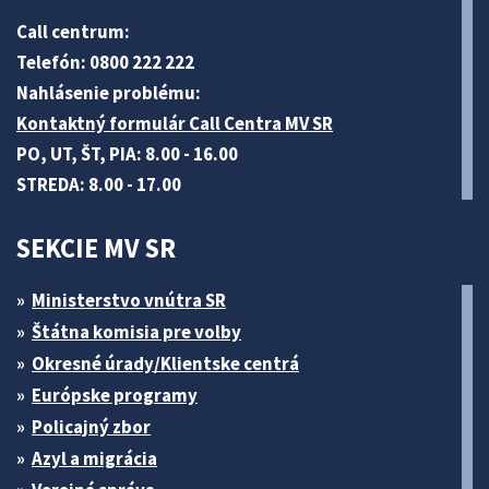
Call centrum:
Telefón: 0800 222 222
Nahlásenie problému:
Kontaktný formulár Call Centra MV SR
PO, UT, ŠT, PIA: 8.00 - 16.00
STREDA: 8.00 - 17.00
SEKCIE MV SR
Ministerstvo vnútra SR
Štátna komisia pre volby
Okresné úrady/Klientske centrá
Európske programy
Policajný zbor
Azyl a migrácia