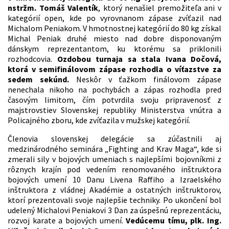
nstržm. Tomáš Valentík
, ktorý nenašiel premožiteľa ani v
kategórií open, kde po vyrovnanom zápase zvíťazil nad
Michalom Peniakom. V hmotnostnej kategórií do 80 kg získal
Michal Peniak druhé miesto nad dobre disponovaným
dánskym reprezentantom, ku ktorému sa priklonili
rozhodcovia.
Ozdobou turnaja sa stala Ivana Dočová,
ktorá v semifinálovom zápase rozhodla o víťazstve za
sedem sekúnd.
Neskôr v ťažkom finálovom zápase
nenechala nikoho na pochybách a zápas rozhodla pred
časovým limitom, čím potvrdila svoju pripravenosť z
majstrovstiev Slovenskej republiky Ministerstva vnútra a
Policajného zboru, kde zvíťazila v mužskej kategórií.
Členovia slovenskej delegácie sa zúčastnili aj
medzinárodného seminára „Fighting and Krav Maga“, kde si
zmerali sily v bojových umeniach s najlepšími bojovníkmi z
rôznych krajín pod vedením renomovaného inštruktora
bojových umení 10 Danu Livena Raffiho a Izraelského
inštruktora z vládnej Akadémie a ostatných inštruktorov,
ktorí prezentovali svoje najlepšie techniky. Po ukončení bol
udelený Michalovi Peniakovi 3 Dan za úspešnú reprezentáciu,
rozvoj karate a bojových umení.
Vedúcemu tímu, plk. Ing.