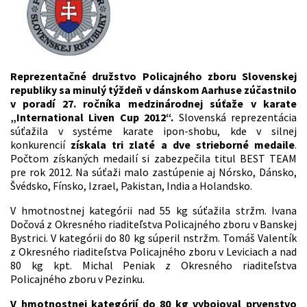
Reprezentačné družstvo Policajného zboru Slovenskej
republiky sa minulý týždeň v dánskom Aarhuse zúčastnilo
v poradí 27. ročníka medzinárodnej súťaže v karate
„International Liven Cup 2012“.
Slovenská reprezentácia
súťažila v systéme karate ipon-shobu, kde v silnej
konkurencií
získala tri zlaté a dve strieborné medaile
.
Počtom získaných medailí si zabezpečila titul BEST TEAM
pre rok 2012. Na súťaži malo zastúpenie aj Nórsko, Dánsko,
Švédsko, Fínsko, Izrael, Pakistan, India a Holandsko.
V hmotnostnej kategórii nad 55 kg súťažila stržm. Ivana
Dočová z Okresného riaditeľstva Policajného zboru v Banskej
Bystrici. V kategórii do 80 kg súperil nstržm. Tomáš Valentík
z Okresného riaditeľstva Policajného zboru v Leviciach a nad
80 kg kpt. Michal Peniak z Okresného riaditeľstva
Policajného zboru v Pezinku.
V hmotnostnej kategórií do 80 kg vybojoval prvenstvo