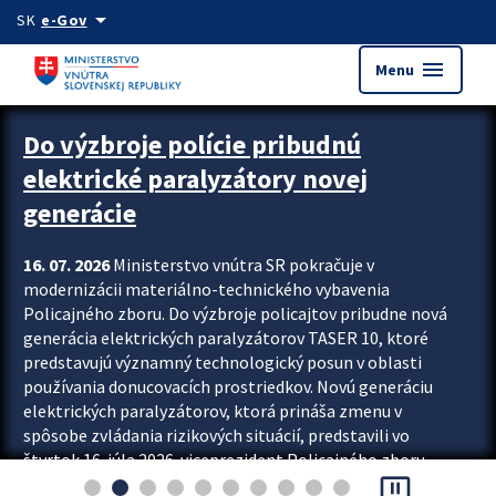
Preskocit na hlavný obsah
arrow_drop_down
SK
e-Gov
menu
Menu
Zastavit automatický posun upútavok
Do výzbroje polície pribudnú
elektrické paralyzátory novej
generácie
16. 07. 2026
Ministerstvo vnútra SR pokračuje v
modernizácii materiálno-technického vybavenia
Policajného zboru. Do výzbroje policajtov pribudne nová
generácia elektrických paralyzátorov TASER 10, ktoré
predstavujú významný technologický posun v oblasti
používania donucovacích prostriedkov. Novú generáciu
elektrických paralyzátorov, ktorá prináša zmenu v
spôsobe zvládania rizikových situácií, predstavili vo
štvrtok 16. júla 2026 viceprezident Policajného zboru
pause_presentation
Rastislav Polakovič a riaditeľ odboru výcviku...