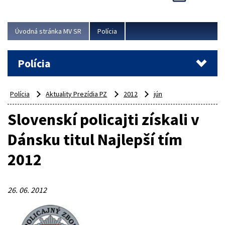
Viac
Úvodná stránka MV SR
Polícia
Polícia
Polícia
Aktuality Prezídia PZ
2012
jún
Slovenskí policajti získali v
Dánsku titul Najlepší tím
2012
26. 06. 2012