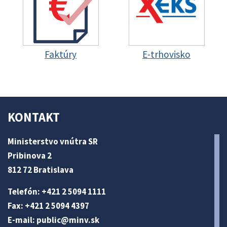
Faktúry
E-trhovisko
KONTAKT
Ministerstvo vnútra SR
Pribinova 2
812 72 Bratislava
Telefón: +421 2 5094 1111
Fax: +421 2 5094 4397
E-mail:
public@minv
.sk