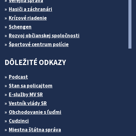
Verejná správa
Hasiči a záchranári
Krízové riadenie
Schengen
Rozvoj občianskej spoločnosti
Športové centrum polície
DÔLEŽITÉ ODKAZY
Podcast
Stan sa policajtom
E-služby MV SR
Vestník vlády SR
Obchodovanie s ľuďmi
Cudzinci
Miestna štátna správa