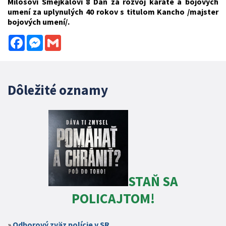
Milošovi Smejkalovi 8 Dan za rozvoj karate a bojových
umení za uplynulých 40 rokov s titulom Kancho /majster
bojových umení/.
Facebook
Messenger
Gmail
Dôležité oznamy
STAŇ SA
POLICAJTOM!
Odborový zväz polície v SR