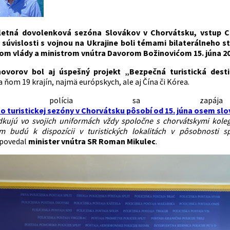
 letná dovolenková sezóna Slovákov v Chorvátsku, vstup C
 súvislosti s vojnou na Ukrajine boli témami bilaterálneho 
m vlády a ministrom vnútra Davorom Božinovićom 15. júna 202
vorov bol aj úspešný projekt „Bezpečná turistická desti
a ňom 19 krajín, najmä európskych, ale aj Čína či Kórea.
venská polícia sa za
to turistickej sezóny v Chorvátsku pôsobí od 15. júna osem slo
iadkujú vo svojich uniformách vždy spoločne s chorvátskymi kole
m budú k dispozícii v turistických lokalitách v pôsobnosti s
povedal
minister vnútra SR Roman Mikulec
.