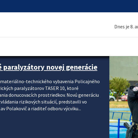
Dnes je 8. 
é paralyzátory novej generácie
i materiálno-technického vybavenia Policajného
rických paralyzátorov TASER 10, ktoré
ania donucovacích prostriedkov. Novú generáciu
ádania rizikových situácií, predstavili vo
v Polakovič a riaditeľ odboru výcviku...