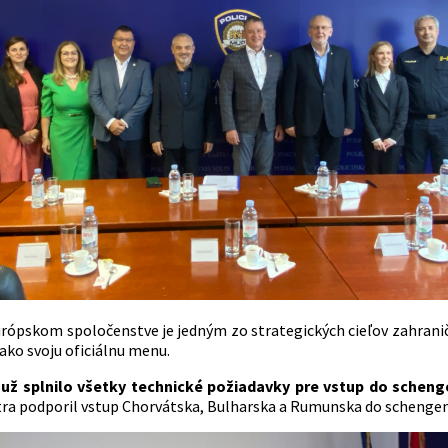
rópskom spoločenstve je jedným zo strategických cieľov zahranične
ako svoju oficiálnu menu.
už splnilo všetky technické požiadavky pre vstup do scheng
tra podporil vstup Chorvátska, Bulharska a Rumunska do schengen