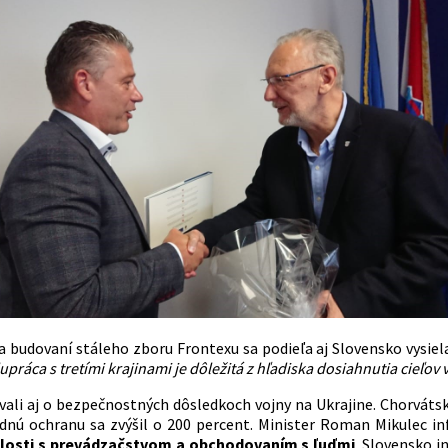
na budovaní stáleho zboru Frontexu sa podieľa aj Slovensko vysiel
práca s tretími krajinami je dôležitá z hľadiska dosiahnutia cieľov v
ovali aj o bezpečnostných dôsledkoch vojny na Ukrajine. Chorvátsk
dnú ochranu sa zvýšil o 200 percent. Minister Roman Mikulec 
slosti s prevádzačstvom a obchodovaním s ľuďmi
. Slovensko i