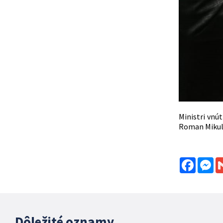
Ministri vnú
Roman Mikule
Facebo
Me
Dôležité oznamy