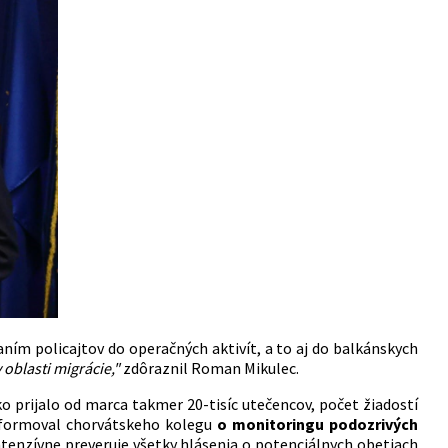
aním policajtov do operačných aktivít, a to aj do balkánskych
 oblasti migrácie,"
zdôraznil Roman Mikulec.
o prijalo od marca takmer 20-tisíc utečencov, počet žiadostí
informoval chorvátskeho kolegu
o monitoringu podozrivých
ntenzívne preveruje všetky hlásenia o potenciálnych obetiach