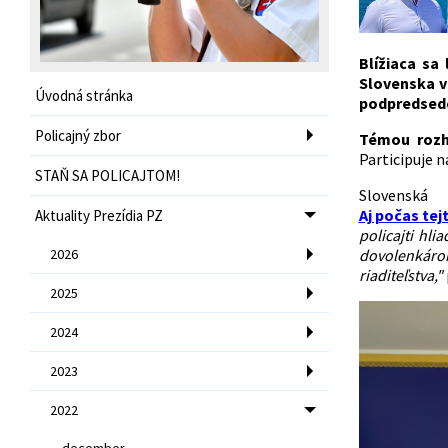
Blížiaca sa
Slovenska v
Úvodná stránka
podpredsedo
Policajný zbor
Témou rozho
Participuje n
STAŇ SA POLICAJTOM!
Slo
Aj počas tej
Aktuality Prezídia PZ
policajti hl
2026
dovolenkáro
riaditeľstva,"
2025
2024
2023
2022
december