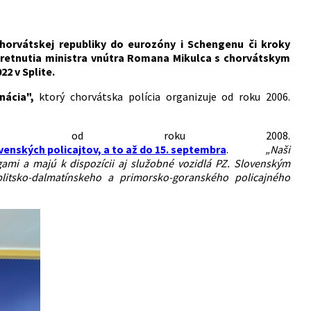
horvátskej republiky do eurozóny i Schengenu či kroky
stretnutia ministra vnútra Romana Mikulca s chorvátskym
2 v Splite.
nácia",
ktorý chorvátska polícia organizuje od roku 2006.
pája od roku 2008.
venských policajtov, a to až do 15. septembra
.
„Naši
gami a majú k dispozícii aj služobné vozidlá PZ. Slovenským
plitsko-dalmatínskeho a primorsko-goranského policajného