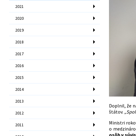
2021
2020
2019
2018
2017
2016
2015
2014
2013
Doplnil, že 
štátov.
„Spolu
2012
Ministri rok
2011
o medzináro
osôb v súvi