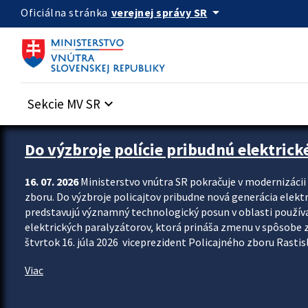
Preskocit na hlavný obsah
arrow_drop_down
verejnej správy SR
Oficiálna stránka
Sekcie MV SR
keyboard_arrow_down
Zastavit automatický posun upútavok
Do výzbroje polície pribudnú elektrick
16. 07. 2026
Ministerstvo vnútra SR pokračuje v modernizáci
zboru. Do výzbroje policajtov pribudne nová generácia elekt
predstavujú významný technologický posun v oblasti použív
elektrických paralyzátorov, ktorá prináša zmenu v spôsobe zvl
štvrtok 16. júla 2026 viceprezident Policajného zboru Rastisla
Viac