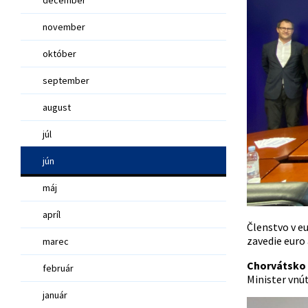
november
október
september
august
júl
jún
máj
apríl
Členstvo v eu
zavedie euro 
marec
Chorvátsko 
február
Minister vnú
január