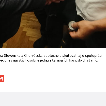
tra Slovenska a Chorvátska spoločne diskutovali aj o spolupráci
c dnes navštívil osobne jednu z tamojších hasičských staníc.
ok
ssenger
Gmail