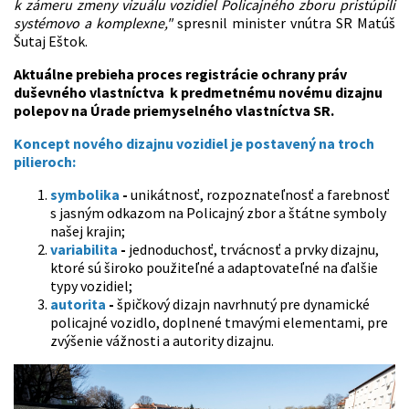
k zámeru zmeny vizuálu vozidiel Policajného zboru pristúpili
systémovo a komplexne,"
spresnil minister vnútra SR Matúš
Šutaj Eštok.
Aktuálne prebieha proces registrácie ochrany práv
duševného vlastníctva k predmetnému novému dizajnu
polepov na Úrade priemyselného vlastníctva SR.
Koncept nového dizajnu vozidiel je postavený na troch
pilieroch:
symbolika
-
unikátnosť, rozpoznateľnosť a farebnosť
s jasným odkazom na Policajný zbor a štátne symboly
našej krajin;
variabilita
-
jednoduchosť, trvácnosť a prvky dizajnu,
ktoré sú široko použiteľné a adaptovateľné na ďalšie
typy vozidiel;
autorita
-
špičkový dizajn navrhnutý pre dynamické
policajné vozidlo, doplnené tmavými elementami, pre
zvýšenie vážnosti a autority dizajnu.