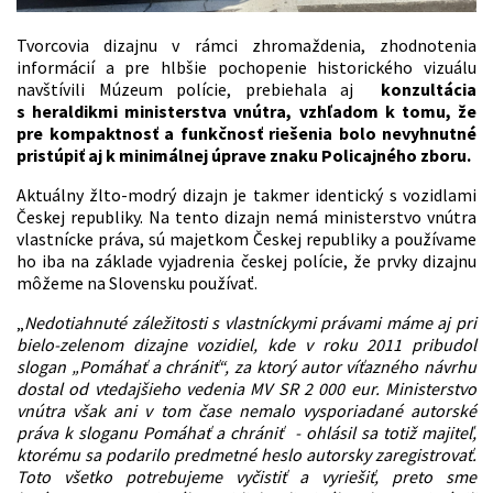
Tvorcovia dizajnu v rámci zhromaždenia, zhodnotenia
informácií a pre hlbšie pochopenie historického vizuálu
navštívili Múzeum polície, prebiehala aj
konzultácia
s heraldikmi ministerstva vnútra, vzhľadom k tomu, že
pre kompaktnosť a funkčnosť riešenia bolo nevyhnutné
pristúpiť aj k minimálnej úprave znaku Policajného zboru.
Aktuálny žlto-modrý dizajn je takmer identický s vozidlami
Českej republiky. Na tento dizajn nemá ministerstvo vnútra
vlastnícke práva, sú majetkom Českej republiky a používame
ho iba na základe vyjadrenia českej polície, že prvky dizajnu
môžeme na Slovensku používať.
„
Nedotiahnuté záležitosti s vlastníckymi právami máme aj pri
bielo-zelenom dizajne vozidiel, kde v roku 2011 pribudol
slogan „Pomáhať a chrániť“, za ktorý autor víťazného návrhu
dostal od vtedajšieho vedenia MV SR 2 000 eur. Ministerstvo
vnútra však ani v tom čase nemalo vysporiadané autorské
práva k sloganu Pomáhať a chrániť - ohlásil sa totiž majiteľ,
ktorému sa podarilo predmetné heslo autorsky zaregistrovať.
Toto všetko potrebujeme vyčistiť a vyriešiť, preto sme