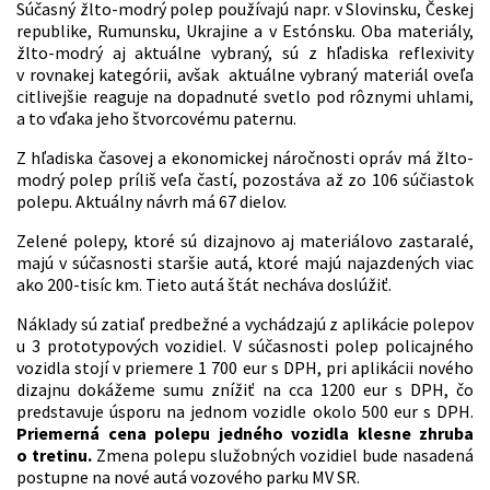
Súčasný žlto-modrý polep používajú napr. v Slovinsku, Českej
republike, Rumunsku, Ukrajine a v Estónsku. Oba materiály,
žlto-modrý aj aktuálne vybraný, sú z hľadiska reflexivity
v rovnakej kategórii, avšak aktuálne vybraný materiál oveľa
citlivejšie reaguje na dopadnuté svetlo pod rôznymi uhlami,
a to vďaka jeho štvorcovému paternu.
Z hľadiska časovej a ekonomickej náročnosti opráv má žlto-
modrý polep príliš veľa častí, pozostáva až zo 106 súčiastok
polepu. Aktuálny návrh má 67 dielov.
Zelené polepy, ktoré sú dizajnovo aj materiálovo zastaralé,
majú v súčasnosti staršie autá, ktoré majú najazdených viac
ako 200-tisíc km. Tieto autá štát necháva doslúžiť.
Náklady sú zatiaľ predbežné a vychádzajú z aplikácie polepov
u 3 prototypových vozidiel. V súčasnosti polep policajného
vozidla stojí v priemere 1 700 eur s DPH, pri aplikácii nového
dizajnu dokážeme sumu znížiť na cca 1200 eur s DPH, čo
predstavuje úsporu na jednom vozidle okolo 500 eur s DPH.
Priemerná cena polepu jedného vozidla klesne zhruba
o tretinu.
Zmena polepu služobných vozidiel bude nasadená
postupne na nové autá vozového parku MV SR.