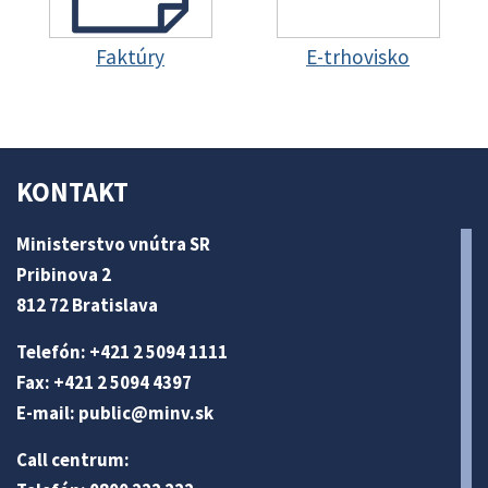
Faktúry
E-trhovisko
KONTAKT
Ministerstvo vnútra SR
Pribinova 2
812 72 Bratislava
Telefón: +421 2 5094 1111
Fax: +421 2 5094 4397
E-mail:
public@minv
.sk
Call centrum: