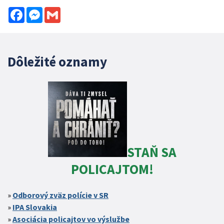
Facebook
Messenger
Gmail
Dôležité oznamy
STAŇ SA
POLICAJTOM!
Odborový zväz polície v SR
IPA Slovakia
Asociácia policajtov vo výslužbe