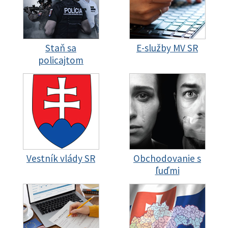
Staň sa
E-služby MV SR
policajtom
Vestník vlády SR
Obchodovanie s
ľuďmi