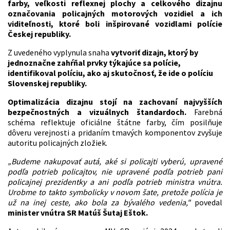
farby, veľkosti reflexnej plochy a celkového dizajnu
označovania policajných motorových vozidiel a ich
viditeľnosti, ktoré boli inšpirované vozidlami polície
Českej republiky.
Z uvedeného vyplynula snaha
vytvoriť dizajn, ktorý by
jednoznačne zahŕňal prvky týkajúce sa polície,
identifikoval políciu, ako aj skutočnosť, že ide o políciu
Slovenskej republiky.
Optimalizácia dizajnu stojí na zachovaní najvyšších
bezpečnostných a vizuálnych štandardoch.
Farebná
schéma reflektuje oficiálne štátne farby, čím posilňuje
dôveru verejnosti a pridaním tmavých komponentov zvyšuje
autoritu policajných zložiek.
„Budeme nakupovať autá, aké si policajti vyberú, upravené
podľa potrieb policajtov, nie upravené podľa potrieb pani
policajnej prezidentky a ani podľa potrieb ministra vnútra.
Urobme to takto symbolicky v novom šate, pretože polícia je
už na inej ceste, ako bola za bývalého vedenia,"
povedal
minister vnútra SR Matúš Šutaj Eštok.