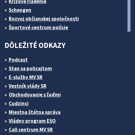
Krízové riadenie
Schengen
Rozvoj občianskej spoločnosti
Športové centrum polície
DÔLEŽITÉ ODKAZY
Podcast
Stan sa policajtom
E-služby MV SR
Vestník vlády SR
Obchodovanie s ľuďmi
Cudzinci
Miestna štátna správa
Vládny program ESO
Call centrum MV SR