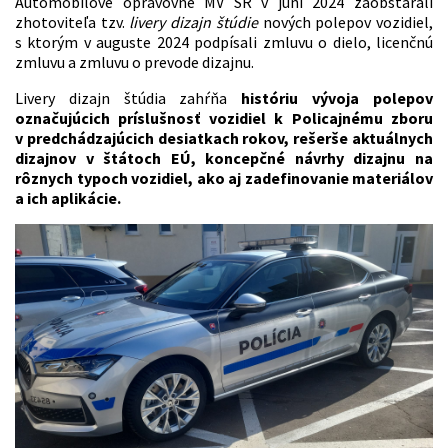
Automobilové opravovne MV SR v júni 2024 zaobstarali
zhotoviteľa tzv.
livery dizajn štúdie
nových polepov vozidiel,
s ktorým v auguste 2024 podpísali zmluvu o dielo, licenčnú
zmluvu a zmluvu o prevode dizajnu.
Livery dizajn štúdia zahŕňa
históriu vývoja polepov
označujúcich príslušnosť vozidiel k Policajnému zboru
v predchádzajúcich desiatkach rokov, rešerše aktuálnych
dizajnov v štátoch EÚ, koncepčné návrhy dizajnu na
rôznych typoch vozidiel, ako aj zadefinovanie materiálov
a ich aplikácie.