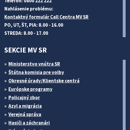
Telefón: 0800 222 222
Nahlásenie problému:
Kontaktný formulár Call Centra MV SR
PO, UT, ŠT, PIA: 8.00 - 16.00
STREDA: 8.00 - 17.00
SEKCIE MV SR
Ministerstvo vnútra SR
Štátna komisia pre volby
Okresné úrady/Klientske centrá
Európske programy
Policajný zbor
Azyl a migrácia
Verejná správa
Hasiči a záchranári