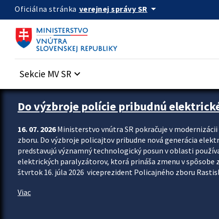
Preskocit na hlavný obsah
arrow_drop_down
verejnej správy SR
Oficiálna stránka
Sekcie MV SR
keyboard_arrow_down
Zastavit automatický posun upútavok
Do výzbroje polície pribudnú elektrick
16. 07. 2026
Ministerstvo vnútra SR pokračuje v modernizáci
zboru. Do výzbroje policajtov pribudne nová generácia elekt
predstavujú významný technologický posun v oblasti použív
elektrických paralyzátorov, ktorá prináša zmenu v spôsobe zvl
štvrtok 16. júla 2026 viceprezident Policajného zboru Rastisla
Viac