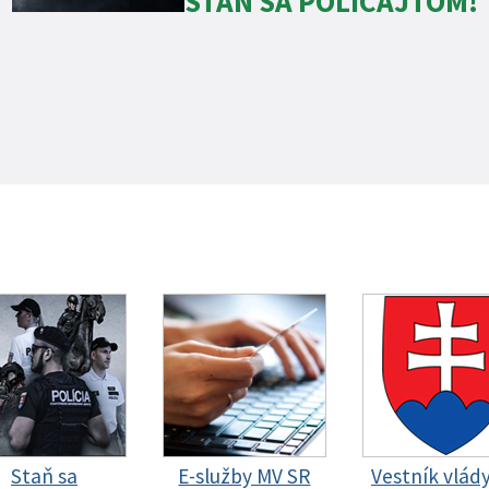
STAŇ SA POLICAJTOM!
Staň sa
E-služby MV SR
Vestník vlád