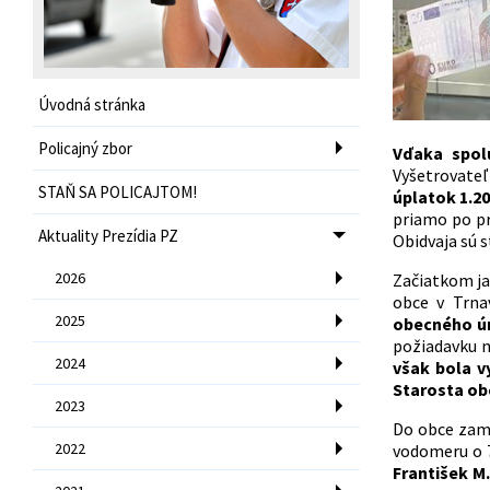
Úvodná stránka
Policajný zbor
Vďaka spol
Vyšetrovateľ
STAŇ SA POLICAJTOM!
úplatok 1.2
priamo po pr
Aktuality Prezídia PZ
Obidvaja sú s
2026
Začiatkom ja
obce v Trna
2025
obecného úr
požiadavku 
2024
však bola v
Starosta obc
2023
Do obce zame
2022
vodomeru o 7
František M.