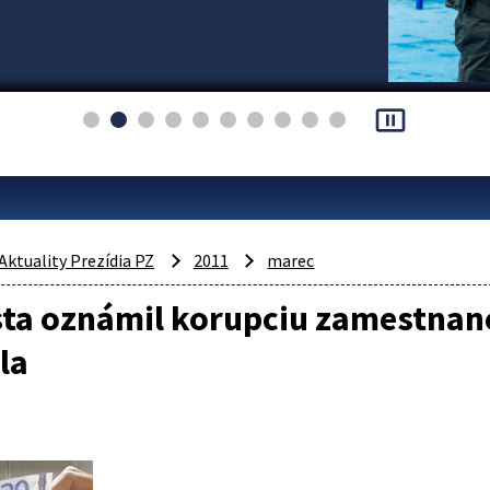
pause_presentation
Aktuality Prezídia PZ
2011
marec
ta oznámil korupciu zamestnanco
la