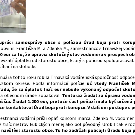
upráci samosprávy obce s políciou Úrad boja proti korup
 obvinil Františka M. a Zdenka M., zamestnancov Trnavskej vodár
00 eur za to, že upravia skutočný stav vodomeru v prospech o
evzatí úplatku od starostu obce, ktorý s políciou spolupracoval
tíhaní na slobode.
nuára tohto roku robila Trnavská vodárenská spoločnosť odpoče
vskom okrese. Podľa informácií polície
už vtedy František 
adu, že za úplatok tisíc eur nebude vykonaný odpočet sku
na obecnom úrade zopakoval.
Tentoraz žiadal za úpravu vodo
yššia. Žiadal 1.200 eur, pretože časť peňazí mala byť určená
e kontaktoval Úrad boja proti korupcii. V ďalšom postupe s p
stnanci vodární prišli opäť koncom marca. Zdenko M. vodomer v
 tisíc metrov kubických menej ako bol pôvodný. Urobil tak v ro
 navštívil starostu obce. Tu ho zadržali policajti Úradu boja