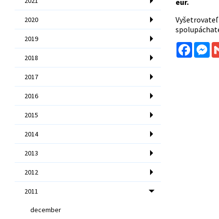
2021
eur.
Vyšetrovateľ
2020
spolupáchate
2019
Facebo
Me
2018
2017
2016
2015
2014
2013
2012
2011
december