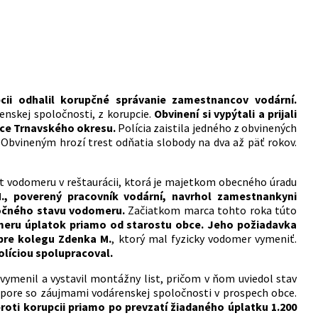
cii odhalil korupčné správanie zamestnancov vodární.
enskej spoločnosti, z korupcie.
Obvinení si vypýtali a prijali
bce Trnavského okresu.
Polícia zaistila jedného z obvinených
. Obvineným hrozí trest odňatia slobody na dva až päť rokov.
t vodomeru v reštaurácii, ktorá je majetkom obecného úradu
M., poverený pracovník vodární, navrhol zamestnankyni
točného stavu vodomeru.
Začiatkom marca tohto roka túto
meru úplatok priamo od starostu obce. Jeho požiadavka
 pre kolegu Zdenka M.
, ktorý mal fyzicky vodomer vymeniť.
olíciou spolupracoval.
ymenil a vystavil montážny list, pričom v ňom uviedol stav
zpore so záujmami vodárenskej spoločnosti v prospech obce.
 proti korupcii priamo po prevzatí žiadaného úplatku 1.200