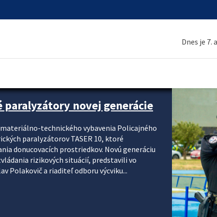
Dnes je 7.
é paralyzátory novej generácie
i materiálno-technického vybavenia Policajného
rických paralyzátorov TASER 10, ktoré
ania donucovacích prostriedkov. Novú generáciu
ádania rizikových situácií, predstavili vo
v Polakovič a riaditeľ odboru výcviku...