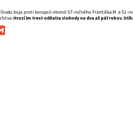
 Úradu boja proti korupcii obvinil 57-ročného Františka M. a 51-
ľstva.
Hrozí im trest odňatia slobody na dva až päť rokov. Stíh
ok
ssenger
Gmail