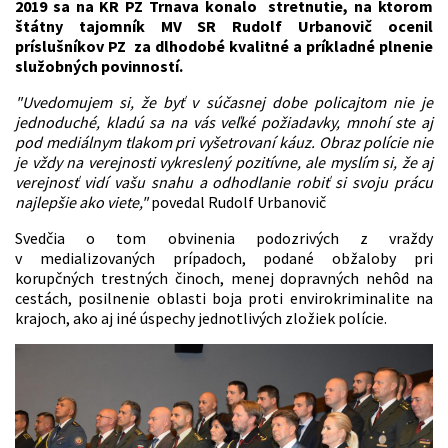
2019
sa na KR PZ Trnava konalo stretnutie, na ktorom
štátny tajomník MV SR Rudolf Urbanovič ocenil
príslušníkov PZ za dlhodobé kvalitné a príkladné plnenie
služobných povinností.
"Uvedomujem si, že byť v súčasnej dobe policajtom nie je
jednoduché, kladú sa na vás veľké požiadavky, mnohí ste aj
pod mediálnym tlakom pri vyšetrovaní káuz. Obraz polície nie
je vždy na verejnosti vykreslený pozitívne, ale myslím si, že aj
verejnosť vidí vašu snahu a odhodlanie robiť si svoju prácu
najlepšie ako viete,"
povedal Rudolf Urbanovič
Svedčia o tom obvinenia podozrivých z vraždy
v medializovaných prípadoch, podané obžaloby pri
korupčných trestných činoch, menej dopravných nehôd na
cestách, posilnenie oblasti boja proti envirokriminalite na
krajoch, ako aj iné úspechy jednotlivých zložiek polície.