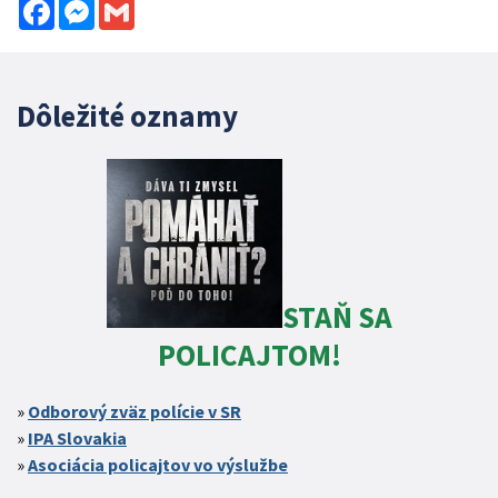
Facebook
Messenger
Gmail
Dôležité oznamy
STAŇ SA
POLICAJTOM!
Odborový zväz polície v SR
IPA Slovakia
Asociácia policajtov vo výslužbe