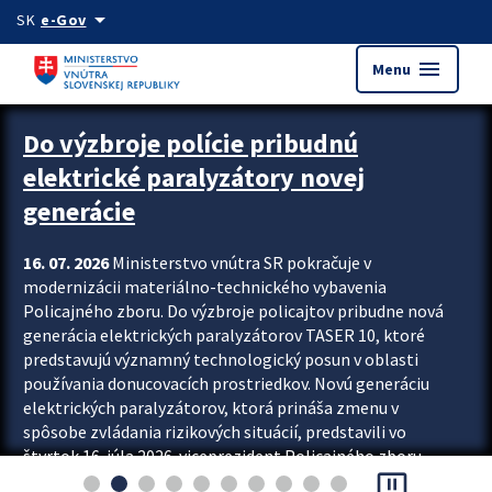
Preskocit na hlavný obsah
arrow_drop_down
SK
e-Gov
menu
Menu
Zastavit automatický posun upútavok
Do výzbroje polície pribudnú
elektrické paralyzátory novej
generácie
16. 07. 2026
Ministerstvo vnútra SR pokračuje v
modernizácii materiálno-technického vybavenia
Policajného zboru. Do výzbroje policajtov pribudne nová
generácia elektrických paralyzátorov TASER 10, ktoré
predstavujú významný technologický posun v oblasti
používania donucovacích prostriedkov. Novú generáciu
elektrických paralyzátorov, ktorá prináša zmenu v
spôsobe zvládania rizikových situácií, predstavili vo
štvrtok 16. júla 2026 viceprezident Policajného zboru
pause_presentation
Rastislav Polakovič a riaditeľ odboru výcviku...