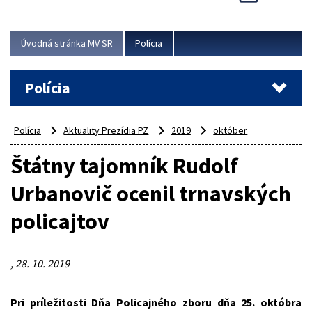
Viac
Úvodná stránka MV SR
Polícia
Polícia
Polícia
Aktuality Prezídia PZ
2019
október
Štátny tajomník Rudolf
Urbanovič ocenil trnavských
policajtov
, 28. 10. 2019
Pri príležitosti Dňa Policajného zboru dňa
25. októbra