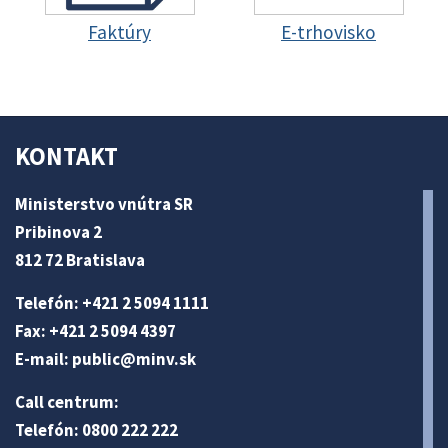
Faktúry
E-trhovisko
KONTAKT
Ministerstvo vnútra SR
Pribinova 2
812 72 Bratislava
Telefón: +421 2 5094 1111
Fax: +421 2 5094 4397
E-mail:
public@minv
.sk
Call centrum:
Telefón: 0800 222 222