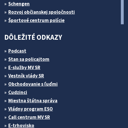
Schengen
Rozvoj občianskej spoločnosti
Športové centrum polície
DÔLEŽITÉ ODKAZY
Podcast
Stan sa policajtom
E-služby MV SR
Vestník vlády SR
Obchodovanie s ľuďmi
Cudzinci
Miestna štátna správa
Vládny program ESO
Call centrum MV SR
E-trhovisko