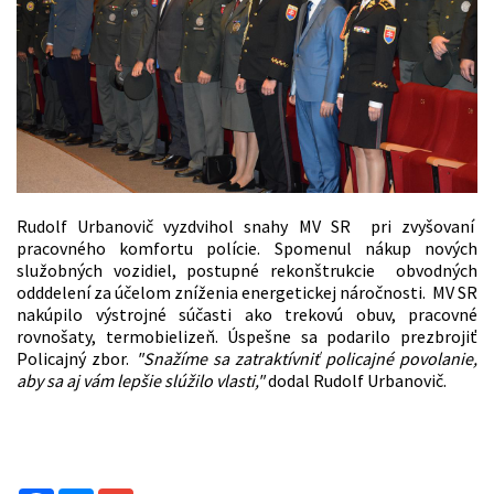
Rudolf Urbanovič vyzdvihol snahy MV SR pri zvyšovaní
pracovného komfortu polície. Spomenul nákup nových
služobných vozidiel, postupné rekonštrukcie obvodných
odddelení za účelom zníženia energetickej náročnosti. MV SR
nakúpilo výstrojné súčasti ako trekovú obuv, pracovné
rovnošaty, termobielizeň. Úspešne sa podarilo prezbrojiť
Policajný zbor.
"Snažíme sa zatraktívniť policajné povolanie,
aby sa aj vám lepšie slúžilo vlasti,"
dodal Rudolf Urbanovič.