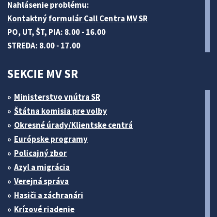
Nahlásenie problému:
Kontaktný formulár Call Centra MV SR
PO, UT, ŠT, PIA: 8.00 - 16.00
STREDA: 8.00 - 17.00
SEKCIE MV SR
Ministerstvo vnútra SR
Štátna komisia pre volby
Okresné úrady/Klientske centrá
Európske programy
Policajný zbor
Azyl a migrácia
Verejná správa
Hasiči a záchranári
Krízové riadenie