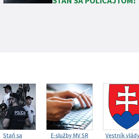
STAŇ SA POLICAJTOM!
Staň sa
E-služby MV SR
Vestník vlád