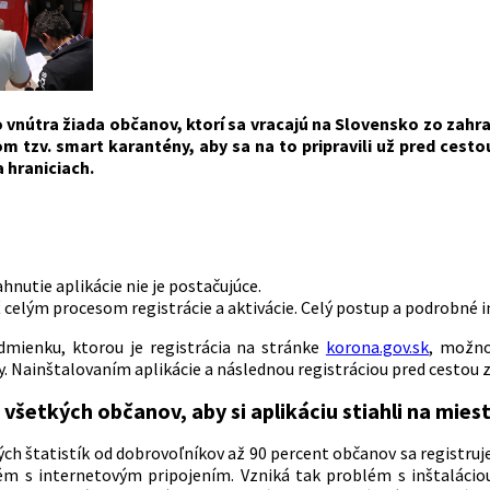
 vnútra žiada občanov, ktorí sa vracajú na Slovensko zo zahra
m tzv. smart karantény, aby sa na to pripravili už pred cest
 hraniciach.
nutie aplikácie nie je postačujúce.
ť celým procesom registrácie a aktivácie. Celý postup a podrobné 
mienku, ktorou je registrácia na stránke
korona.gov.sk
, možno
y. Nainštalovaním aplikácie a následnou registráciou pred cestou
všetkých občanov, aby si aplikáciu stiahli na mie
ých štatistík od dobrovoľníkov až 90 percent občanov sa
registruj
ém s internetovým pripojením. Vzniká
tak
problém s inštalácio