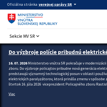
Preskocit na hlavný obsah
arrow_drop_down
verejnej správy SR
Oficiálna stránka
Sekcie MV SR
keyboard_arrow_down
Zastavit automatický posun upútavok
Do výzbroje polície pribudnú elektrick
16. 07. 2026
Ministerstvo vnútra SR pokračuje v modernizáci
zboru. Do výzbroje policajtov pribudne nová generácia elekt
predstavujú významný technologický posun v oblasti použív
elektrických paralyzátorov, ktorá prináša zmenu v spôsobe zvl
štvrtok 16. júla 2026 viceprezident Policajného zboru Rastisla
Viac