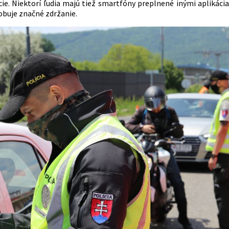
cie. Niektorí ľudia majú tiež smartfóny preplnené inými aplikáci
buje značné zdržanie.