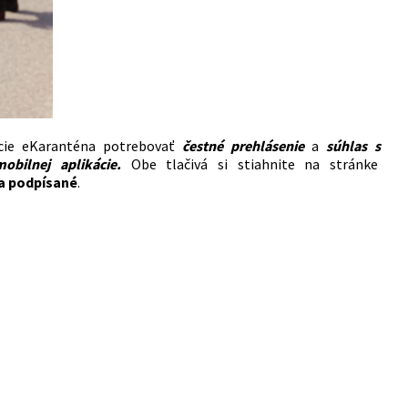
cie eKaranténa potrebovať
čestné prehlásenie
a
súhlas s
bilnej aplikácie.
Obe tlačivá si stiahnite na stránke
a podpísané
.