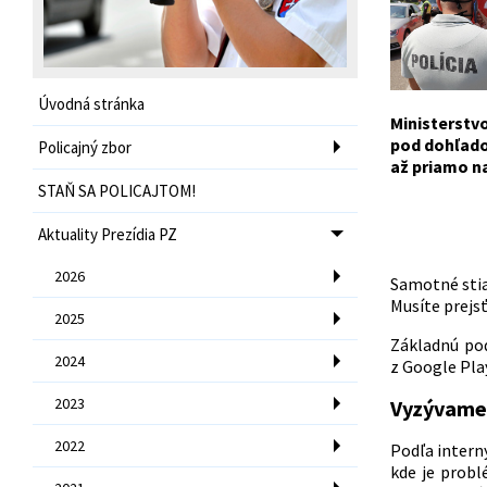
Úvodná stránka
Ministerstvo
pod dohľado
Policajný zbor
až priamo na
STAŇ SA POLICAJTOM!
Aktuality Prezídia PZ
2026
Samotné stiah
Musíte prejs
2025
Základnú pod
2024
z Google Pla
2023
Vyzývame 
2022
Podľa intern
kde
je probl