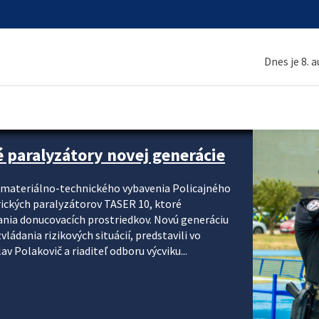
Dnes je 8. 
é paralyzátory novej generácie
i materiálno-technického vybavenia Policajného
rických paralyzátorov TASER 10, ktoré
ania donucovacích prostriedkov. Novú generáciu
ádania rizikových situácií, predstavili vo
v Polakovič a riaditeľ odboru výcviku...