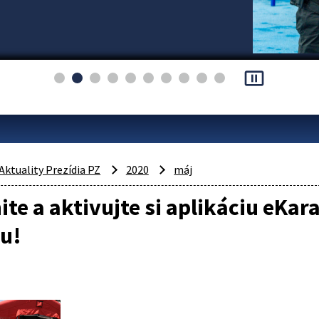
pause_presentation
Aktuality Prezídia PZ
2020
máj
ite a aktivujte si aplikáciu eKa
u!