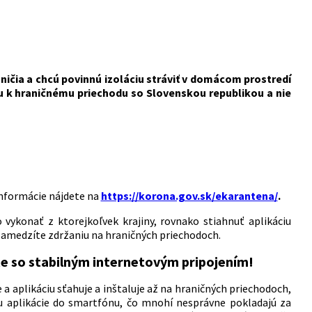
ničia a chcú povinnú izoláciu stráviť v domácom prostredí
ou k hraničnému priechodu so Slovenskou republikou a nie
informácie nájdete na
https://korona.gov.sk/ekarantena/
.
 vykonať z ktorejkoľvek krajiny, rovnako stiahnuť aplikáciu
 zamedzíte zdržaniu na hraničných priechodoch.
ste so stabilným internetovým pripojením!
e a aplikáciu sťahuje a inštaluje až na hraničných priechodoch,
u aplikácie do smartfónu, čo mnohí nesprávne pokladajú za