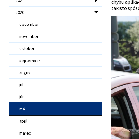
2021
chybu apliká
takisto
spôso
2020
december
november
október
september
august
júl
jún
máj
apríl
marec