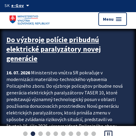
Preskocit na hlavný obsah
arrow_drop_down
SK
e-Gov
menu
Menu
Zastavit automatický posun upútavok
Do výzbroje polície pribudnú
elektrické paralyzátory novej
generácie
16. 07. 2026
Ministerstvo vnútra SR pokračuje v
modernizácii materiálno-technického vybavenia
Policajného zboru. Do výzbroje policajtov pribudne nová
generácia elektrických paralyzátorov TASER 10, ktoré
predstavujú významný technologický posun v oblasti
používania donucovacích prostriedkov. Novú generáciu
elektrických paralyzátorov, ktorá prináša zmenu v
spôsobe zvládania rizikových situácií, predstavili vo
štvrtok 16. júla 2026 viceprezident Policajného zboru
pause_presentation
Rastislav Polakovič a riaditeľ odboru výcviku...