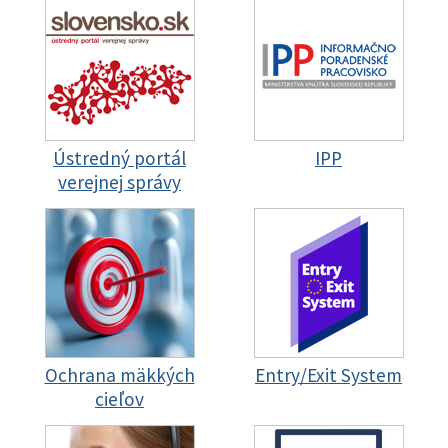
Ústredný portál
IPP
verejnej správy
Ochrana mäkkých
Entry/Exit System
cieľov