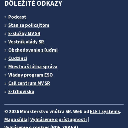
DÔLEŽITÉ ODKAZY
Podcast
Stan sa policajtom
E-služby MV SR
Vestník vlády SR
Obchodovanie s ľuďmi
Cudzinci
Miestna štátna správa
Vládny program ESO
Call centrum MV SR
E-trhovisko
© 2026 Ministerstvo vnútra SR. Web od
ELET systems
.
Mapa sídla
|
Vyhlásenie o prístupnosti
|
Vyhlásenie o cookies (PDF, 398 kB)