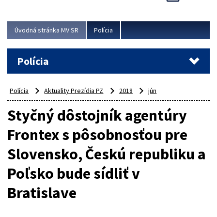
Viac
Úvodná stránka MV SR
Polícia
Polícia
Polícia
Aktuality Prezídia PZ
2018
jún
Styčný dôstojník agentúry
Frontex s pôsobnosťou pre
Slovensko, Českú republiku a
Poľsko bude sídliť v
Bratislave