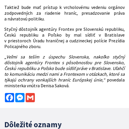
Taktiež bude mať prístup k vrcholovému vedeniu orgánov
zodpovedných za riadenie hraníc, presadzovanie práva
a návratovú politiku.
Styčný dôstojník agentúry Frontex pre Slovenskú republiku,
Českú republiku a Poľsko by mal sídliť v Bratislave
v priestoroch Úradu hraničnej a cudzineckej polície Prezídia
Policajného zboru.
„
Veľmi sa teším z úspechu Slovenska, nakoľko styčný
dôstojník agentúry Frontex s pôsobnosťou pre Slovensko,
Českú republiku a Poľsko bude sídliť práve v Bratislave. Uľahčí
to komunikáciu medzi nami a Frontexom v otázkach, ktoré sa
týkajú ochrany vonkajších hraníc Európskej únie,“
povedala
ministerka vnútra Denisa Saková.
Facebook
Messenger
Gmail
Dôležité oznamy