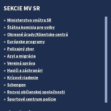
SEKCIE MV SR
Ministerstvo vnútra SR
Štátna komisia pre volby
Okresné úrady/Klientske centrá
Európske programy
Policajný zbor
Azyl a migrácia
Verejná správa
Hasiči a záchranári
Krízové riadenie
Schengen
Rozvoj občianskej spoločnosti
Športové centrum polície