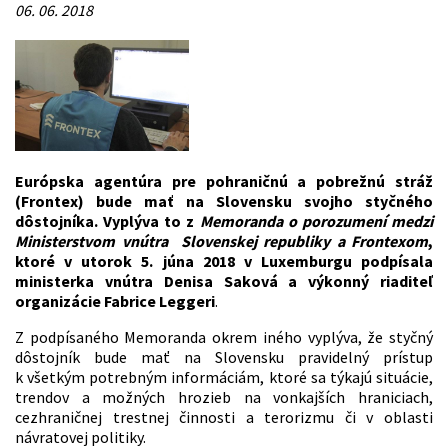
06. 06. 2018
Európska agentúra pre pohraničnú a pobrežnú stráž
(Frontex) bude mať na Slovensku svojho styčného
dôstojníka. Vyplýva to z
Memoranda o porozumení medzi
Ministerstvom vnútra Slovenskej republiky a Frontexom
,
ktoré v utorok 5. júna 2018 v Luxemburgu podpísala
ministerka vnútra Denisa Saková a výkonný riaditeľ
organizácie Fabrice Leggeri
.
Z podpísaného Memoranda okrem iného vyplýva, že styčný
dôstojník bude mať na Slovensku pravidelný prístup
k všetkým potrebným informáciám, ktoré sa týkajú situácie,
trendov a možných hrozieb na vonkajších hraniciach,
cezhraničnej trestnej činnosti a terorizmu či v oblasti
návratovej politiky.