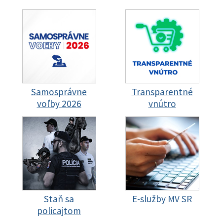
Samosprávne
Transparentné
voľby 2026
vnútro
Staň sa
E-služby MV SR
policajtom