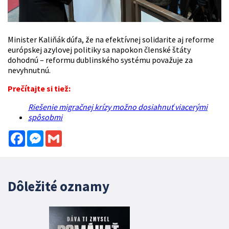
Minister Kaliňák
dúfa, že na efektívnej solidarite aj reforme
európskej azylovej politiky sa napokon členské štáty
dohodnú – reformu dublinského systému považuje za
nevyhnutnú.
Prečítajte si tiež:
Riešenie migračnej krízy možno dosiahnuť viacerými
spôsobmi
Facebook
Messenger
Gmail
Dôležité oznamy