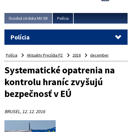
Viac
Úvodná stránka MV SR
Polícia
Polícia
Polícia
Aktuality Prezídia PZ
2016
december
Systematické opatrenia na
kontrolu hraníc zvyšujú
bezpečnosť v EÚ
BRUSEL, 12. 12. 2016