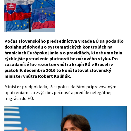
Počas slovenského predsedníctva v Rade EÚ sa podarilo
dosiahnuť dohodu o systematických kontrolách na
hraniciach Európskej únie a o pravidlách, ktoré umožnia
rýchlejšie prerušenie platnosti bezvízového styku. Po
zasadaní šéfov rezortov vnútra krajín EÚ v Bruseli v
piatok 9. decembra 2016 to konštatoval slovenský
minister vnútra Robert
Kaliňák
.
Minister predpokladá, že spolu s ďalšími pripravovanými
opatreniami to zvýši bezpečnosť a predíde nelegálnej
migrácii do EÚ.