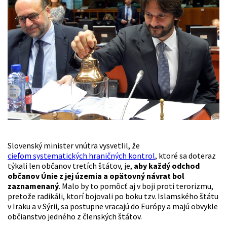
Slovenský minister vnútra vysvetlil, že
cieľom systematických hraničných kontrol
, ktoré sa doteraz
týkali len občanov tretích štátov, je,
aby každý odchod
občanov Únie z jej územia a opätovný návrat bol
zaznamenaný
. Malo by to pomôcť aj v boji proti terorizmu,
pretože radikáli, ktorí bojovali po boku tzv. Islamského štátu
v Iraku a v Sýrii, sa postupne vracajú do Európy a majú obvykle
občianstvo jedného z členských štátov.