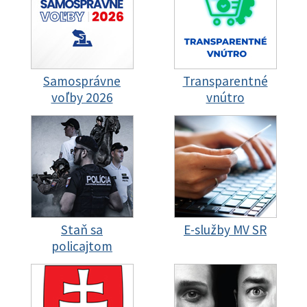
Samosprávne
Transparentné
voľby 2026
vnútro
Staň sa
E-služby MV SR
policajtom