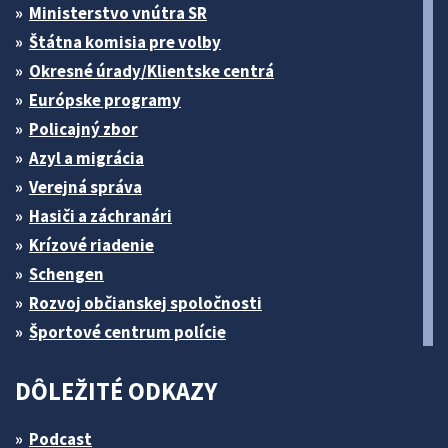
Ministerstvo vnútra SR
Štátna komisia pre volby
Okresné úrady/Klientske centrá
Európske programy
Policajný zbor
Azyl a migrácia
Verejná správa
Hasiči a záchranári
Krízové riadenie
Schengen
Rozvoj občianskej spoločnosti
Športové centrum polície
DÔLEŽITÉ ODKAZY
Podcast