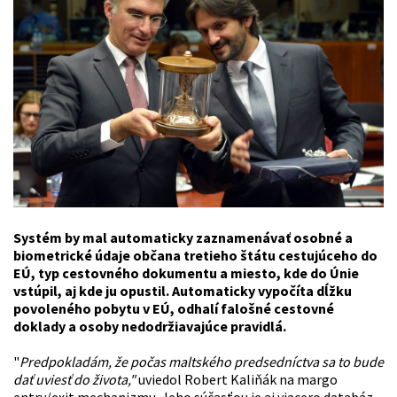
Systém by mal automaticky zaznamenávať osobné a
biometrické údaje občana tretieho štátu cestujúceho do
EÚ, typ cestovného dokumentu a miesto, kde do Únie
vstúpil, aj kde ju opustil. Automaticky vypočíta dĺžku
povoleného pobytu v EÚ, odhalí falošné cestovné
doklady a osoby nedodržiavajúce pravidlá.
"
Predpokladám, že počas maltského predsedníctva sa to bude
dať uviesť do života,"
uviedol Robert
Kaliňák
na margo