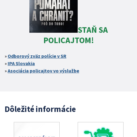
STAŇ SA
POLICAJTOM!
Odborový zväz polície v SR
IPA Slovakia
Asociácia policajtov vo výslužbe
Dôležité informácie