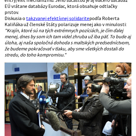
entry/exit mechanizmu. Jeho súčasťou je aj viacero databáz
EÚ vrátane databázy Eurodac, ktorá obsahuje odtlačky
prstov.
Diskusia o
takzvanej efektívnej solidarite
podľa Roberta
Kaliňáka
už členské štáty polarizuje menej ako v minulosti:
"Krajín, ktoré sú na tých extrémnych pozíciách, je čím ďalej
menej, dnes by som ich tam videl zhruba už iba päť. To bude aj
úloha, aj naša spoločná dohoda s maltských predsedníctvom,
že budeme pokračovať v tlaku, aby sme všetkých dostali do
stredu, do toho kompromisu."