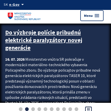
Preskocit na hlavný obsah
arrow_drop_down
SK
e-Gov
menu
Menu
Zastavit automatický posun upútavok
Do výzbroje polície pribudnú
elektrické paralyzátory novej
generácie
16. 07. 2026
Ministerstvo vnútra SR pokračuje v
modernizácii materiálno-technického vybavenia
Policajného zboru. Do výzbroje policajtov pribudne nová
generácia elektrických paralyzátorov TASER 10, ktoré
predstavujú významný technologický posun v oblasti
používania donucovacích prostriedkov. Novú generáciu
elektrických paralyzátorov, ktorá prináša zmenu v
spôsobe zvládania rizikových situácií, predstavili vo
štvrtok 16. júla 2026 viceprezident Policajného zboru
pause_presentation
Rastislav Polakovič a riaditeľ odboru výcviku...