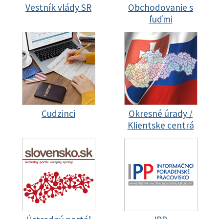
Vestník vlády SR
Obchodovanie s
ľuďmi
Cudzinci
Okresné úrady /
Klientske centrá