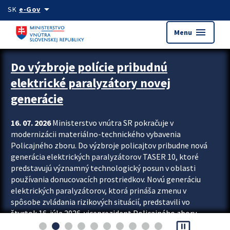
Preskocit na hlavný obsah
arrow_drop_down
SK
e-Gov
menu
Menu
Zastavit automatický posun upútavok
Do výzbroje polície pribudnú
elektrické paralyzátory novej
generácie
16. 07. 2026
Ministerstvo vnútra SR pokračuje v
modernizácii materiálno-technického vybavenia
Policajného zboru. Do výzbroje policajtov pribudne nová
generácia elektrických paralyzátorov TASER 10, ktoré
predstavujú významný technologický posun v oblasti
používania donucovacích prostriedkov. Novú generáciu
elektrických paralyzátorov, ktorá prináša zmenu v
spôsobe zvládania rizikových situácií, predstavili vo
štvrtok 16. júla 2026 viceprezident Policajného zboru
pause_presentation
Rastislav Polakovič a riaditeľ odboru výcviku...