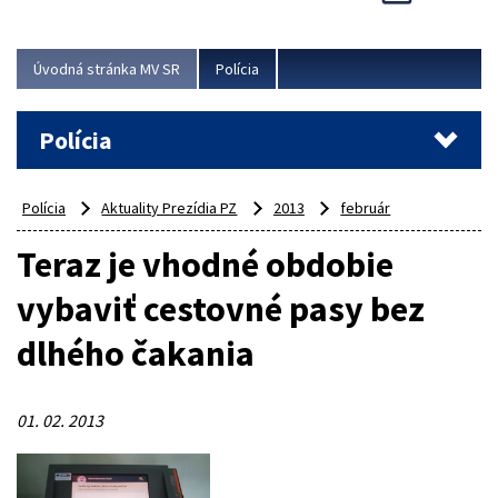
Viac
Úvodná stránka MV SR
Polícia
Polícia
Polícia
Aktuality Prezídia PZ
2013
február
Teraz je vhodné obdobie
vybaviť cestovné pasy bez
dlhého čakania
01. 02. 2013