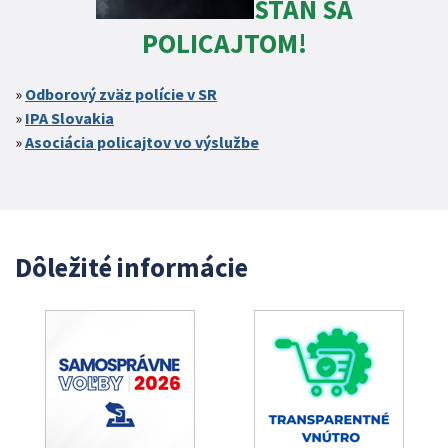
STAŇ SA
POLICAJTOM!
Odborový zväz polície v SR
IPA Slovakia
Asociácia policajtov vo výslužbe
Dôležité informácie