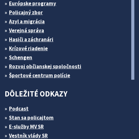
Európske programy
Policajný zbor
Azyl a migrácia
Verejná správa
Hasiči a záchranári
Krízové riadenie
Schengen
Rozvoj občianskej spoločnosti
Športové centrum polície
DÔLEŽITÉ ODKAZY
Podcast
Stan sa policajtom
E-služby MV SR
Vestník vlády SR