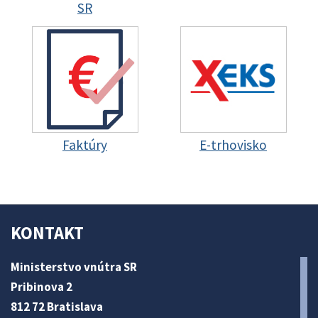
SR
Faktúry
E-trhovisko
KONTAKT
Ministerstvo vnútra SR
Pribinova 2
812 72 Bratislava