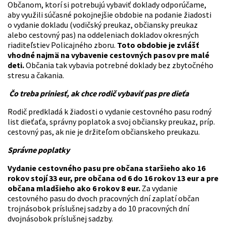
Občanom, ktorí si potrebujú vybaviť doklady odporúčame,
aby využili súčasné pokojnejšie obdobie na podanie žiadosti
o vydanie dokladu (vodičský preukaz, občiansky preukaz
alebo cestovný pas) na oddeleniach dokladov okresných
riaditeľstiev Policajného zboru.
Toto obdobie je zvlášť
vhodné najmä na vybavenie cestovných pasov pre malé
deti.
Občania tak vybavia potrebné doklady bez zbytočného
stresu a čakania.
Čo treba priniesť, ak chce rodič vybaviť pas pre dieťa
Rodič predkladá k žiadosti o vydanie cestovného pasu rodný
list dieťaťa, správny poplatok a svoj občiansky preukaz, príp.
cestovný pas, ak nie je držiteľom občianskeho preukazu.
Správne poplatky
Vydanie cestovného pasu pre občana staršieho ako 16
rokov stojí 33 eur, pre občana od 6 do 16 rokov 13 eur a pre
občana mladšieho ako 6 rokov 8 eur.
Za vydanie
cestovného pasu do dvoch pracovných dní zaplatí občan
trojnásobok príslušnej sadzby a do 10 pracovných dní
dvojnásobok príslušnej sadzby.