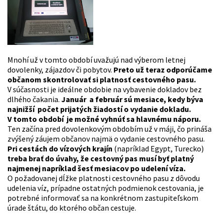
Mnohí už v tomto období uvažujú nad výberom letnej
dovolenky, zájazdov či pobytov.
Preto už teraz odporúčame
občanom skontrolovať si platnosť cestovného pasu.
V súčasnosti je ideálne obdobie na vybavenie dokladov bez
dlhého čakania.
Január a február sú mesiace, kedy býva
najnižší počet prijatých žiadostí o vydanie dokladu.
V tomto období je možné vyhnúť sa hlavnému náporu.
Ten začína pred dovolenkovým obdobím už v máji, čo prináša
zvýšený záujem občanov najmä o vydanie cestovného pasu.
Pri cestách do vízových krajín
(napríklad Egypt, Turecko)
treba brať do úvahy, že cestovný pas musí byť platný
najmenej napríklad šesť mesiacov po udelení víza.
O požadovanej dĺžke platnosti cestovného pasu z dôvodu
udelenia víz, prípadne ostatných podmienok cestovania, je
potrebné informovať sa na konkrétnom zastupiteľskom
úrade štátu, do ktorého občan cestuje.