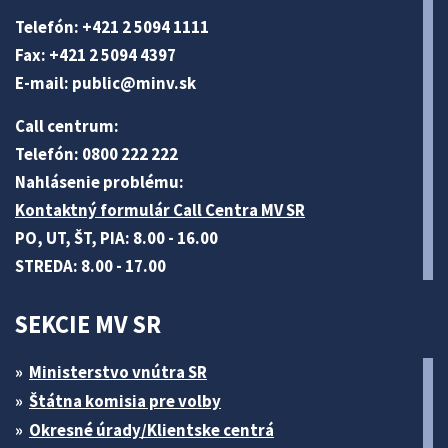
Telefón: +421 2 5094 1111
Fax: +421 2 5094 4397
E-mail:
public@minv
.sk
Call centrum:
Telefón: 0800 222 222
Nahlásenie problému:
Kontaktný formulár Call Centra MV SR
PO, UT, ŠT, PIA: 8.00 - 16.00
STREDA: 8.00 - 17.00
SEKCIE MV SR
Ministerstvo vnútra SR
Štátna komisia pre volby
Okresné úrady/Klientske centrá