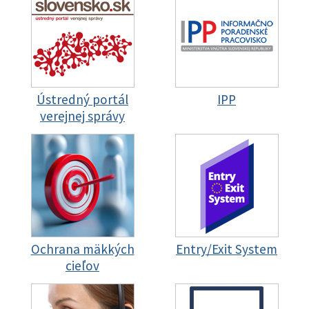
Ústredný portál
IPP
verejnej správy
Ochrana mäkkých
Entry/Exit System
cieľov