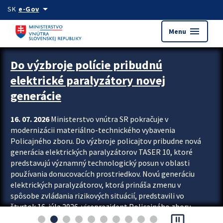
Preskocit na hlavný obsah
arrow_drop_down
SK
e-Gov
menu
Menu
Zastavit automatický posun upútavok
Do výzbroje polície pribudnú
elektrické paralyzátory novej
generácie
16. 07. 2026
Ministerstvo vnútra SR pokračuje v
modernizácii materiálno-technického vybavenia
Policajného zboru. Do výzbroje policajtov pribudne nová
generácia elektrických paralyzátorov TASER 10, ktoré
predstavujú významný technologický posun v oblasti
používania donucovacích prostriedkov. Novú generáciu
elektrických paralyzátorov, ktorá prináša zmenu v
spôsobe zvládania rizikových situácií, predstavili vo
štvrtok 16. júla 2026 viceprezident Policajného zboru
pause_presentation
Rastislav Polakovič a riaditeľ odboru výcviku...