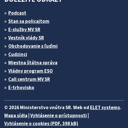
Podcast
Stan sa policajtom
E-služby MV SR
Vestník vlády SR
Obchodovanie s ľuďmi
Cudzinci
Miestna štátna správa
Vládny program ESO
Call centrum MV SR
E-trhovisko
© 2026 Ministerstvo vnútra SR. Web od
ELET systems
.
Mapa sídla
|
Vyhlásenie o prístupnosti
|
Vyhlásenie o cookies (PDF, 398 kB)