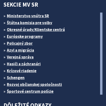
SEKCIE MV SR
Ministerstvo vnútra SR
Štátna komisia pre volby
Okresné úrady/Klientske centrá
Európske programy
Policajný zbor
Azyl a migrácia
Verejná správa
Hasiči a záchranári
Krízové riadenie
Schengen
Rozvoj občianskej spoločnosti
Športové centrum polície
DÔLEŽITÉ ODKAZY