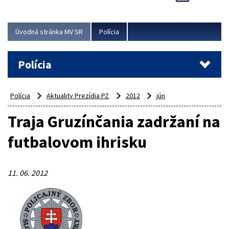
Viac
Úvodná stránka MV SR
Polícia
Polícia
Polícia
Aktuality Prezídia PZ
2012
jún
Traja Gruzínčania zadržaní na
futbalovom ihrisku
11. 06. 2012