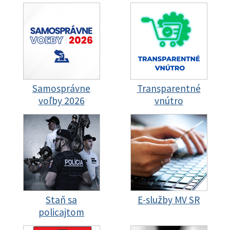
Samosprávne
Transparentné
voľby 2026
vnútro
Staň sa
E-služby MV SR
policajtom