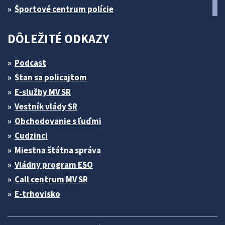
Športové centrum polície
DÔLEŽITÉ ODKAZY
Podcast
Stan sa policajtom
E-služby MV SR
Vestník vlády SR
Obchodovanie s ľuďmi
Cudzinci
Miestna štátna správa
Vládny program ESO
Call centrum MV SR
E-trhovisko