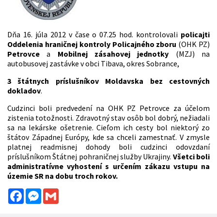
Dňa 16. júla 2012 v čase o 07.25 hod. kontrolovali
policajti
Oddelenia hraničnej kontroly Policajného zboru
(OHK PZ)
Petrovce
a
Mobilnej zásahovej jednotky
(MZJ) na
autobusovej zastávke v obci Tibava, okres Sobrance,
3 štátnych príslušníkov Moldavska bez cestovných
dokladov
.
Cudzinci boli predvedení na OHK PZ Petrovce za účelom
zistenia totožnosti. Zdravotný stav osôb bol dobrý, nežiadali
sa na lekárske ošetrenie. Cieľom ich cesty bol niektorý zo
štátov Západnej Európy, kde sa chceli zamestnať. V zmysle
platnej readmisnej dohody boli cudzinci odovzdaní
príslušníkom Štátnej pohraničnej služby Ukrajiny.
Všetci boli
administratívne vyhostení s určením zákazu vstupu na
územie SR na dobu troch rokov.
Facebook
Messenger
Gmail