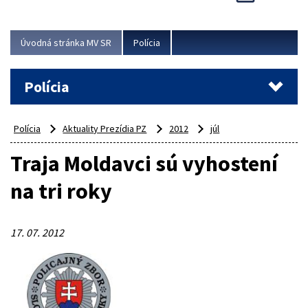
Viac
Úvodná stránka MV SR
Polícia
Polícia
Polícia
Aktuality Prezídia PZ
2012
júl
Traja Moldavci sú vyhostení
na tri roky
17. 07. 2012