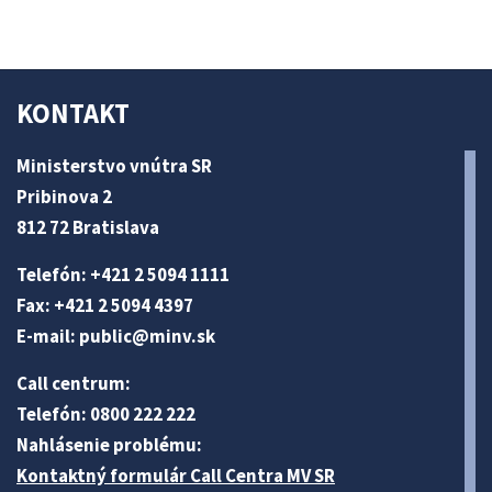
KONTAKT
Ministerstvo vnútra SR
Pribinova 2
812 72 Bratislava
Telefón: +421 2 5094 1111
Fax: +421 2 5094 4397
E-mail:
public@minv
.sk
Call centrum:
Telefón: 0800 222 222
Nahlásenie problému:
Kontaktný formulár Call Centra MV SR