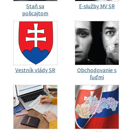
Staň sa
E-služby MV SR
policajtom
Vestník vlády SR
Obchodovanie s
ľuďmi