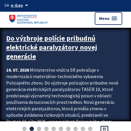
Preskocit na hlavný obsah
arrow_drop_down
SK
e-Gov
menu
Menu
Zastavit automatický posun upútavok
Do výzbroje polície pribudnú
elektrické paralyzátory novej
generácie
16. 07. 2026
Ministerstvo vnútra SR pokračuje v
modernizácii materiálno-technického vybavenia
Policajného zboru. Do výzbroje policajtov pribudne nová
generácia elektrických paralyzátorov TASER 10, ktoré
predstavujú významný technologický posun v oblasti
používania donucovacích prostriedkov. Novú generáciu
elektrických paralyzátorov, ktorá prináša zmenu v
spôsobe zvládania rizikových situácií, predstavili vo
štvrtok 16. júla 2026 viceprezident Policajného zboru
pause_presentation
Rastislav Polakovič a riaditeľ odboru výcviku...