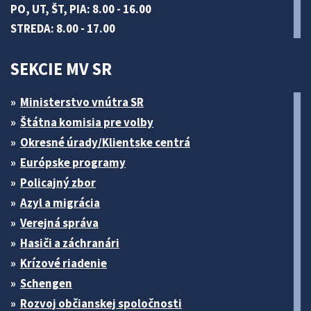
PO, UT, ŠT, PIA: 8.00 - 16.00
STREDA: 8.00 - 17.00
SEKCIE MV SR
Ministerstvo vnútra SR
Štátna komisia pre volby
Okresné úrady/Klientske centrá
Európske programy
Policajný zbor
Azyl a migrácia
Verejná správa
Hasiči a záchranári
Krízové riadenie
Schengen
Rozvoj občianskej spoločnosti