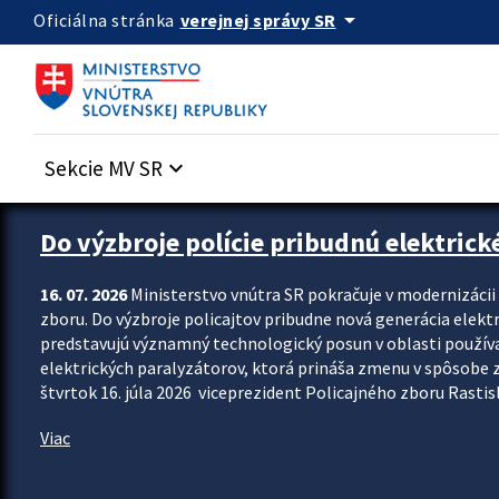
Preskocit na hlavný obsah
arrow_drop_down
verejnej správy SR
Oficiálna stránka
Sekcie MV SR
keyboard_arrow_down
Zastavit automatický posun upútavok
Do výzbroje polície pribudnú elektrick
16. 07. 2026
Ministerstvo vnútra SR pokračuje v modernizáci
zboru. Do výzbroje policajtov pribudne nová generácia elekt
predstavujú významný technologický posun v oblasti použív
elektrických paralyzátorov, ktorá prináša zmenu v spôsobe zvl
štvrtok 16. júla 2026 viceprezident Policajného zboru Rastisla
Viac