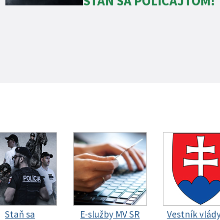
STAŇ SA POLICAJTOM!
Staň sa
E-služby MV SR
Vestník vlád