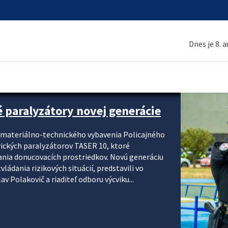
Dnes je 8. 
é paralyzátory novej generácie
i materiálno-technického vybavenia Policajného
rických paralyzátorov TASER 10, ktoré
ania donucovacích prostriedkov. Novú generáciu
ádania rizikových situácií, predstavili vo
v Polakovič a riaditeľ odboru výcviku...