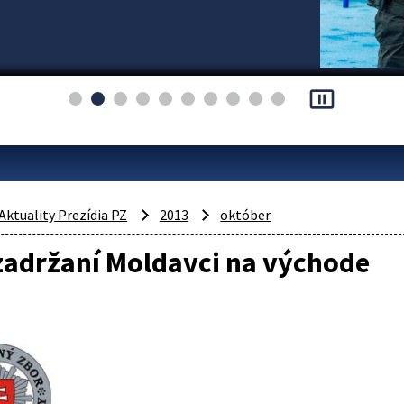
pause_presentation
Aktuality Prezídia PZ
2013
október
zadržaní Moldavci na východe