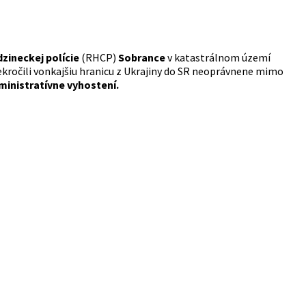
dzineckej polície
(RHCP)
Sobrance
v katastrálnom území
rekročili vonkajšiu hranicu z Ukrajiny do SR neoprávnene mimo
ministratívne vyhostení.