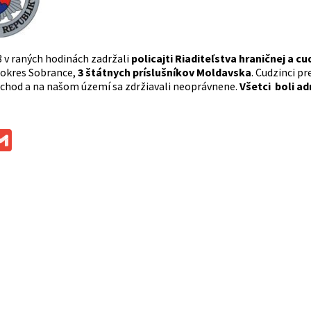
3 v raných hodinách zadržali
policajti Riaditeľstva hraničnej a cu
 okres Sobrance,
3 štátnych príslušníkov Moldavska
. Cudzinci p
echod a na našom území sa zdržiavali neoprávnene.
Všetci
boli ad
ok
ssenger
Gmail