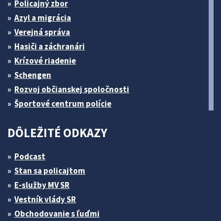
Policajný zbor
Azyl a migrácia
Verejná správa
Hasiči a záchranári
Krízové riadenie
Schengen
Rozvoj občianskej spoločnosti
Športové centrum polície
DÔLEŽITÉ ODKAZY
Podcast
Stan sa policajtom
E-služby MV SR
Vestník vlády SR
Obchodovanie s ľuďmi