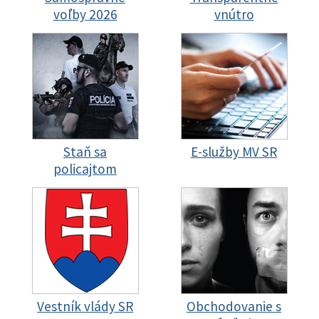
voľby 2026
vnútro
Staň sa
E-služby MV SR
policajtom
Vestník vlády SR
Obchodovanie s