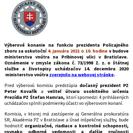
Výberové konanie na funkciu prezidenta Policajného
zboru sa uskutoční
4. januára 2021 o 10. hodine
v budove
ministerstva vnútra na Pribinovej ulici v Bratislave.
Oznámenie v zmysle zákona č. 73/1998 Z. z. o štátnej
službe a životopisy uchádzačov 14. decembra 2020
ministerstvo vnútra
zverejnilo na webovej stránke
.
Pred výberovú komisiu predstúpia
dočasný prezident PZ
Peter Kovařík
a
veliteľ útvaru osobitného určenia
Prezídia PZ Štefan Hamran,
ktorí spomedzi 4 prihlásených
uchádzačov splnili podmienky účasti vo výberovom konaní.
Komisia, v ktorej má zastúpenie aj Generálna prokuratúra
SR, Akadémia PZ v Bratislave a Úrad inšpekčnej služby, bude
hodnotiť
organizačné, riadiace a kontrolné schopnosti,
rovnako odborné vedomosti a ďalšie zručnosti