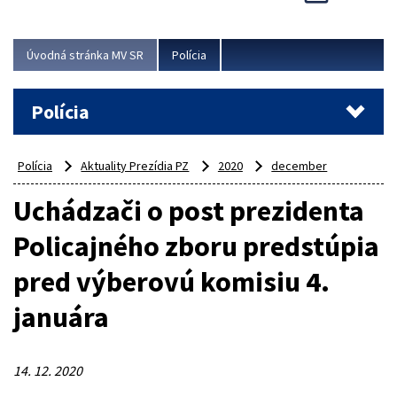
Viac
Úvodná stránka MV SR
Polícia
Polícia
Polícia
Aktuality Prezídia PZ
2020
december
Uchádzači o post prezidenta
Policajného zboru predstúpia
pred výberovú komisiu 4.
januára
14. 12. 2020