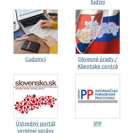
ľuďmi
Cudzinci
Okresné úrady /
Klientske centrá
Ústredný portál
IPP
verejnej správy