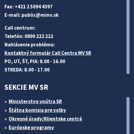
Fax: +421 2 5094 4397
E-mail:
public@minv
.sk
Call centrum:
Telefón: 0800 222 222
Nahlásenie problému:
Kontaktný formulár Call Centra MV SR
PO, UT, ŠT, PIA: 8.00 - 16.00
STREDA: 8.00 - 17.00
SEKCIE MV SR
Ministerstvo vnútra SR
Štátna komisia pre volby
Okresné úrady/Klientske centrá
Európske programy