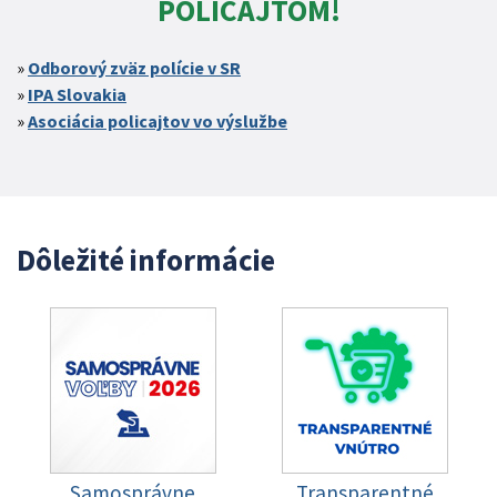
POLICAJTOM!
Odborový zväz polície v SR
IPA Slovakia
Asociácia policajtov vo výslužbe
Dôležité informácie
Samosprávne
Transparentné