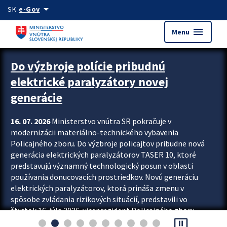
Preskocit na hlavný obsah
arrow_drop_down
SK
e-Gov
menu
Menu
Zastavit automatický posun upútavok
Do výzbroje polície pribudnú
elektrické paralyzátory novej
generácie
16. 07. 2026
Ministerstvo vnútra SR pokračuje v
modernizácii materiálno-technického vybavenia
Policajného zboru. Do výzbroje policajtov pribudne nová
generácia elektrických paralyzátorov TASER 10, ktoré
predstavujú významný technologický posun v oblasti
používania donucovacích prostriedkov. Novú generáciu
elektrických paralyzátorov, ktorá prináša zmenu v
spôsobe zvládania rizikových situácií, predstavili vo
štvrtok 16. júla 2026 viceprezident Policajného zboru
pause_presentation
Rastislav Polakovič a riaditeľ odboru výcviku...