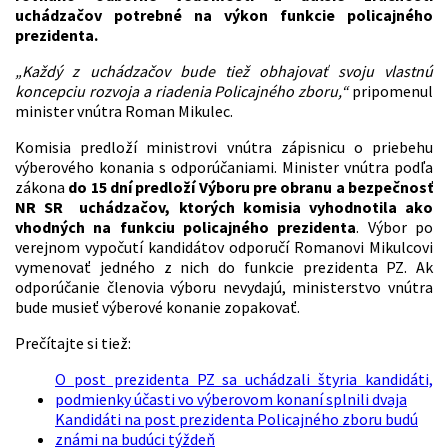
uchádzačov potrebné na výkon funkcie policajného
prezidenta.
„Každý z uchádzačov bude tiež obhajovať svoju vlastnú
koncepciu rozvoja a riadenia Policajného zboru,“
pripomenul
minister vnútra Roman Mikulec.
Komisia predloží ministrovi vnútra zápisnicu o priebehu
výberového konania s odporúčaniami. Minister vnútra podľa
zákona
do 15 dní predloží Výboru pre obranu a bezpečnosť
NR SR uchádzačov, ktorých komisia vyhodnotila ako
vhodných na funkciu policajného prezidenta
. Výbor po
verejnom vypočutí kandidátov odporučí Romanovi Mikulcovi
vymenovať jedného z nich do funkcie prezidenta PZ. Ak
odporúčanie členovia výboru nevydajú, ministerstvo vnútra
bude musieť výberové konanie zopakovať.
Prečítajte si tiež:
O post prezidenta PZ sa uchádzali štyria kandidáti,
podmienky účasti vo výberovom konaní splnili dvaja
Kandidáti na post prezidenta Policajného zboru budú
známi na budúci týždeň