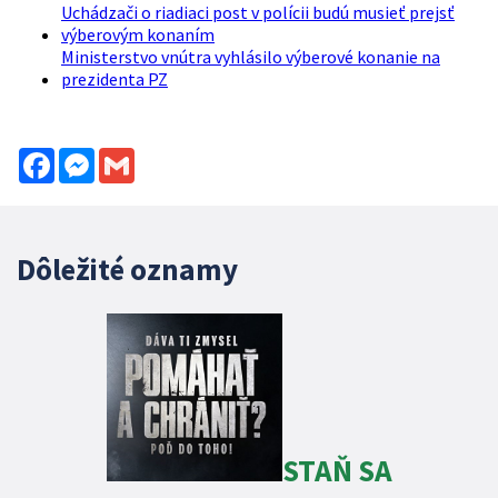
Uchádzači o riadiaci post v polícii budú musieť prejsť
výberovým konaním
Ministerstvo vnútra vyhlásilo výberové konanie na
prezidenta PZ
Facebook
Messenger
Gmail
Dôležité oznamy
STAŇ SA