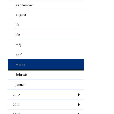
september
august
júl
jún
máj
apríl
marec
február
január
2012
2011