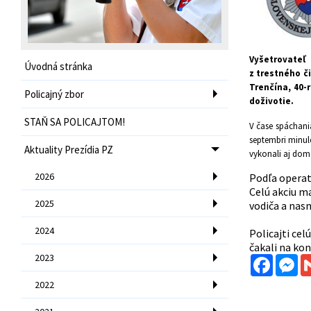
Vyšetrovateľ
Úvodná stránka
z trestného č
Trenčína, 40-
Policajný zbor
doživotie.
STAŇ SA POLICAJTOM!
V čase spáchani
septembri minul
Aktuality Prezídia PZ
vykonali aj domov
2026
Podľa operatí
Celú akciu m
2025
vodiča a nas
2024
Policajti cel
čakali na ko
2023
Facebo
Me
2022