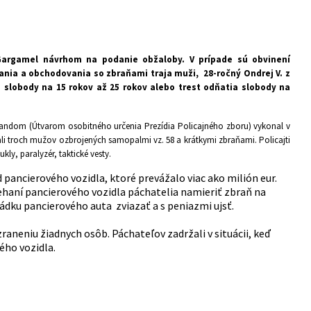
 Gargamel návrhom na podanie obžaloby. V prípade sú obvinení
ovania a obchodovania so zbraňami traja muži,
28-ročný Ondrej V. z
a slobody na 15 rokov až 25 rokov alebo trest odňatia slobody na
mmandom (Útvarom osobitného určenia Prezídia Policajného zboru) vykonal v
li troch mužov ozbrojených samopalmi vz. 58 a krátkymi zbraňami. Policajti
kly, paralyzér, taktické vesty.
 pancierového vozidla, ktoré prevážalo viac ako milión eur.
haní pancierového vozidla páchatelia namieriť zbraň na
dku pancierového auta zviazať a s peniazmi ujsť.
raneniu žiadnych osôb. Páchateľov zadržali v situácii, keď
ho vozidla.