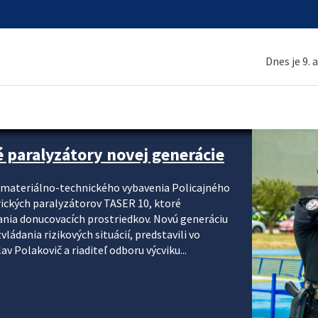
Dnes je 9. 
é paralyzátory novej generácie
i materiálno-technického vybavenia Policajného
rických paralyzátorov TASER 10, ktoré
ania donucovacích prostriedkov. Novú generáciu
ádania rizikových situácií, predstavili vo
v Polakovič a riaditeľ odboru výcviku...