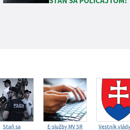
STAŇ SA POLICAJTOM!
Staň sa
E-služby MV SR
Vestník vlád