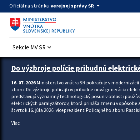
Preskocit na hlavný obsah
arrow_drop_down
verejnej správy SR
Oficiálna stránka
Sekcie MV SR
keyboard_arrow_down
Zastavit automatický posun upútavok
Do výzbroje polície pribudnú elektrick
16. 07. 2026
Ministerstvo vnútra SR pokračuje v modernizáci
zboru. Do výzbroje policajtov pribudne nová generácia elekt
predstavujú významný technologický posun v oblasti použív
elektrických paralyzátorov, ktorá prináša zmenu v spôsobe zvl
štvrtok 16. júla 2026 viceprezident Policajného zboru Rastisla
Viac