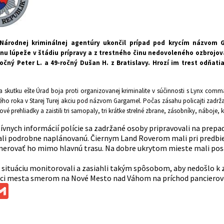
 Národnej kriminálnej agentúry ukončil prípad pod krycím názvom
inu lúpeže v štádiu prípravy a z trestného činu nedovoleného ozbroj
ročný Peter L. a 49-ročný Dušan H. z Bratislavy
. Hrozí im trest odňati
a skutku ešte Úrad boja proti organizovanej kriminalite v súčinnosti s Lynx co
ého roka v Starej Turej akciu pod názvom Gargamel. Počas zásahu policajti zadrža
é prehliadky a zaistili tri samopaly, tri krátke strelné zbrane, zásobníky, náboje, ku
vnych informácií polície sa zadržané osoby pripravovali na prepad
ali podrobne naplánovanú. Čiernym Land Roverom mali pri predbie
merovať ho mimo hlavnú trasu. Na dobre ukrytom mieste mali posá
ú situáciu monitorovali a zasiahli takým spôsobom, aby nedošlo k z
nci mesta smerom na Nové Mesto nad Váhom na príchod pancierové
ok
ssenger
Gmail