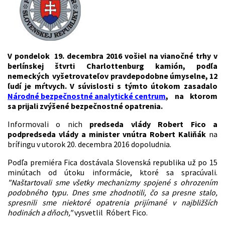
V pondelok 19. decembra 2016 vošiel na vianočné trhy v
berlínskej štvrti Charlottenburg kamión, podľa
nemeckých vyšetrovateľov pravdepodobne úmyselne, 12
ľudí je mŕtvych. V súvislosti s týmto útokom zasadalo
Národné bezpečnostné analytické centrum
, na ktorom
sa prijali zvýšené bezpečnostné opatrenia.
Informovali o nich
predseda vlády Robert Fico a
podpredseda vlády a minister vnútra Robert Kaliňák
na
brífingu v utorok 20. decembra 2016 dopoludnia.
Podľa premiéra Fica dostávala Slovenská republika už po 15
minútach od útoku informácie, ktoré sa spracúvali.
"Naštartovali sme všetky mechanizmy spojené s ohrozením
podobného typu. Dnes sme zhodnotili, čo sa presne stalo,
spresnili sme niektoré opatrenia prijímané v najbližších
hodinách a dňoch,"
vysvetlil Róbert Fico.