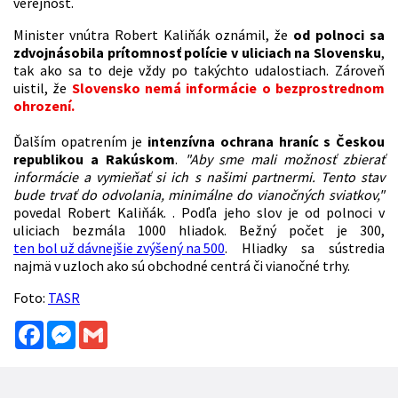
verejnosť.
Minister vnútra Robert Kaliňák oznámil, že
od polnoci sa
zdvojnásobila prítomnosť polície v uliciach na Slovensku
,
tak ako sa to deje vždy po takýchto udalostiach. Zároveň
uistil, že
Slovensko nemá informácie o bezprostrednom
ohrození.
Ďalším opatrením je
intenzívna ochrana hraníc s Českou
republikou a Rakúskom
.
"Aby sme mali možnosť zbierať
informácie a vymieňať si ich s našimi partnermi. Tento stav
bude trvať do odvolania, minimálne do vianočných sviatkov,"
povedal Robert Kaliňák. . Podľa jeho slov je od polnoci v
uliciach bezmála 1000 hliadok. Bežný počet je 300,
ten bol už dávnejšie zvýšený na 500
. Hliadky sa sústredia
najmä v uzloch ako sú obchodné centrá či vianočné trhy.
Foto:
TASR
Facebook
Messenger
Gmail