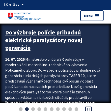
Preskocit na hlavný obsah
arrow_drop_down
SK
e-Gov
menu
Menu
Zastavit automatický posun upútavok
Do výzbroje polície pribudnú
elektrické paralyzátory novej
generácie
16. 07. 2026
Ministerstvo vnútra SR pokračuje v
modernizácii materiálno-technického vybavenia
Policajného zboru. Do výzbroje policajtov pribudne nová
generácia elektrických paralyzátorov TASER 10, ktoré
predstavujú významný technologický posun v oblasti
používania donucovacích prostriedkov. Novú generáciu
elektrických paralyzátorov, ktorá prináša zmenu v
spôsobe zvládania rizikových situácií, predstavili vo
štvrtok 16. júla 2026 viceprezident Policajného zboru
pause_presentation
Rastislav Polakovič a riaditeľ odboru výcviku...