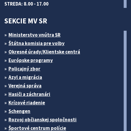
STREDA: 8.00 - 17.00
SEKCIE MV SR
Ministerstvo vnútra SR
Štátna komisia pre volby
Okresné úrady/Klientske centrá
Európske programy
Policajný zbor
Azyl a migrácia
Verejná správa
Hasiči a záchranári
Krízové riadenie
Schengen
Rozvoj občianskej spoločnosti
Športové centrum polície