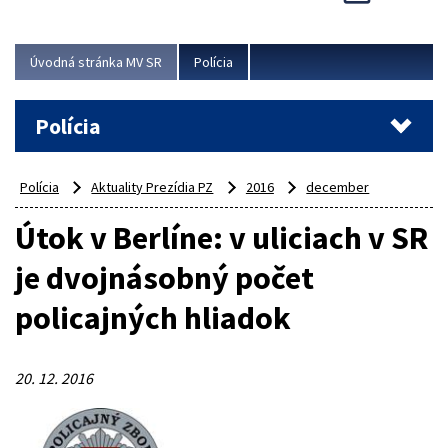
Viac
Úvodná stránka MV SR
Polícia
Polícia
Polícia
Aktuality Prezídia PZ
2016
december
Útok v Berlíne: v uliciach v SR
je dvojnásobný počet
policajných hliadok
20. 12. 2016