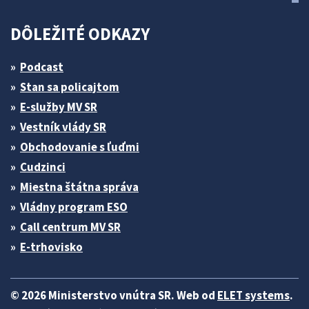
DÔLEŽITÉ ODKAZY
Podcast
Stan sa policajtom
E-služby MV SR
Vestník vlády SR
Obchodovanie s ľuďmi
Cudzinci
Miestna štátna správa
Vládny program ESO
Call centrum MV SR
E-trhovisko
© 2026 Ministerstvo vnútra SR. Web od
ELET systems
.