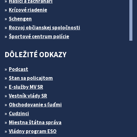
Hasiči a záchranári
Krízové riadenie
Schengen
Rozvoj občianskej spoločnosti
Športové centrum polície
DÔLEŽITÉ ODKAZY
Podcast
Stan sa policajtom
E-služby MV SR
Vestník vlády SR
Obchodovanie s ľuďmi
Cudzinci
Miestna štátna správa
Vládny program ESO