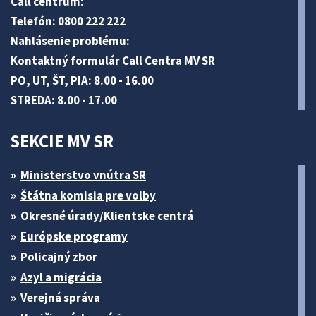
Call centrum:
Telefón: 0800 222 222
Nahlásenie problému:
Kontaktný formulár Call Centra MV SR
PO, UT, ŠT, PIA: 8.00 - 16.00
STREDA: 8.00 - 17.00
SEKCIE MV SR
Ministerstvo vnútra SR
Štátna komisia pre volby
Okresné úrady/Klientske centrá
Európske programy
Policajný zbor
Azyl a migrácia
Verejná správa