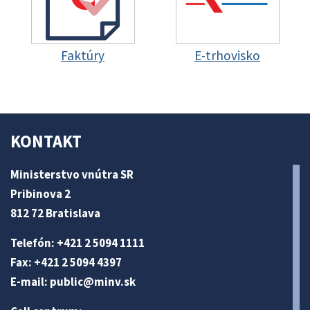
Faktúry
E-trhovisko
KONTAKT
Ministerstvo vnútra SR
Pribinova 2
812 72 Bratislava
Telefón: +421 2 5094 1111
Fax: +421 2 5094 4397
E-mail:
public@minv
.sk