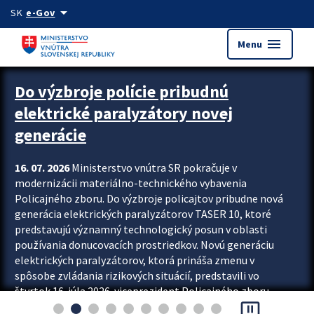
Preskocit na hlavný obsah
arrow_drop_down
SK
e-Gov
menu
Menu
Zastavit automatický posun upútavok
Do výzbroje polície pribudnú
elektrické paralyzátory novej
generácie
16. 07. 2026
Ministerstvo vnútra SR pokračuje v
modernizácii materiálno-technického vybavenia
Policajného zboru. Do výzbroje policajtov pribudne nová
generácia elektrických paralyzátorov TASER 10, ktoré
predstavujú významný technologický posun v oblasti
používania donucovacích prostriedkov. Novú generáciu
elektrických paralyzátorov, ktorá prináša zmenu v
spôsobe zvládania rizikových situácií, predstavili vo
štvrtok 16. júla 2026 viceprezident Policajného zboru
pause_presentation
Rastislav Polakovič a riaditeľ odboru výcviku...