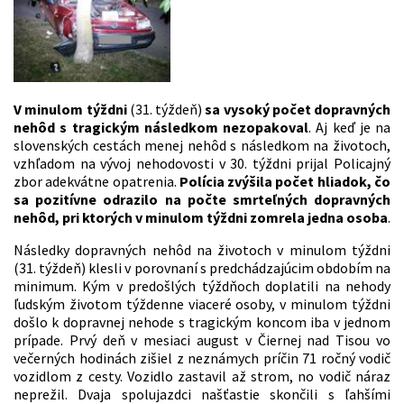
V minulom týždni
(31. týždeň)
sa vysoký počet dopravných
nehôd s tragickým následkom nezopakoval
. Aj keď je na
slovenských cestách menej nehôd s následkom na životoch,
vzhľadom na vývoj nehodovosti v 30. týždni prijal Policajný
zbor adekvátne opatrenia.
Polícia zvýšila počet hliadok, čo
sa pozitívne odrazilo na počte smrteľných dopravných
nehôd, pri ktorých v minulom týždni zomrela jedna osoba
.
Následky dopravných nehôd na životoch v minulom týždni
(31. týždeň) klesli v porovnaní s predchádzajúcim obdobím na
minimum. Kým v predošlých týždňoch doplatili na nehody
ľudským životom týždenne viaceré osoby, v minulom týždni
došlo k dopravnej nehode s tragickým koncom iba v jednom
prípade. Prvý deň v mesiaci august v Čiernej nad Tisou vo
večerných hodinách zišiel z neznámych príčin 71 ročný vodič
vozidlom z cesty. Vozidlo zastavil až strom, no vodič náraz
neprežil. Dvaja spolujazdci našťastie skončili s ľahšími