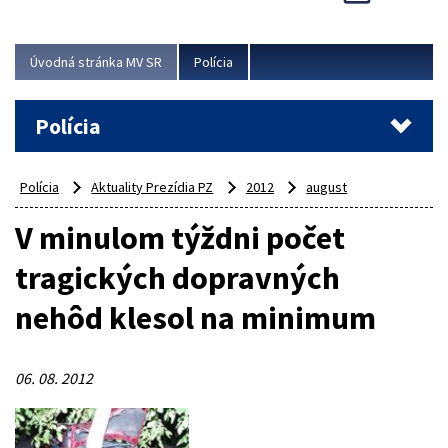
Viac
Úvodná stránka MV SR
Polícia
Polícia
Polícia
Aktuality Prezídia PZ
2012
august
V minulom týždni počet
tragických dopravných
nehôd klesol na minimum
06. 08. 2012