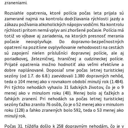
zraneniami.
Rozsiahle opatrenia, ktoré polícia počas leta prijala sú
zamerané najmä na kontrolu dodržiavania rýchlosti jazdy a
zákazu požívania alkoholických nápojov vodičmi. Na kontrolu
rýchlosti pritom nemá vplyv ani zhoršené počasie. Polícia má
totiž vo výbave aj zariadenia, na ktorých presnosť merania
počasie neovplyvňuje. Do dopravno-bezpečnostných
opatrení na pozitívne ovplyvňovanie nehodovosti na cestách
sú zapojení nielen príslušníci dopravnej polície, ale aj
poriadkovej, železničnej, hraničnej a cudzineckej polície.
Prijaté opatrenia možno hodnotiť ako veľmi efektívne a
dobre naplánované. Doposiaľ sme počas letnej turistickej
sezóny (od 1.7. do 6.8.) zaevidovali 1.380 dopravných nehôd,
teda o 104 menej ako v rovnakom období minulý rok (1.484).
Pri týchto nehodách vyhaslo 31 ľudských životov, čo je o 9
menej ako v minulom roku (40). Menej bolo aj ťažkých a
ľahkých zranení. Pri nehodách sa počas letnej turistickej
sezóny ťažko zranilo 76 osôb, čo je o 52 menej ako v minulom
roku (128) a ľahko zranených bolo 592, teda o 53 menej ako
minulý rok.
Počas 31. týždňa došlo k 258 dopravným nehodám, čo je v