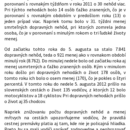
porovnaní s rovnakým týždňom v roku 2011 o 30 nehôd viac.
Pri týchto nehodách bolo 14 osôb ťažko zranených, čo je v
porovnaní s rovnakým obdobím v predošlom roku (13) o
jeden prípad viac. Napriek tomu bolo v 31. týždni menej
smrteľných dopravných nehôd, pri ktorých zomrela jedna
osoba, čo je v porovnaní s minulým rokom o tri ľudské životy
menej.
Od začiatku tohto roka do 5. augusta sa stalo 7.841
dopravných nehôd, teda o 921 menej ako v rovnakom období
minulý rok (8.762). Do minulej nedele bolo od začiatku roka aj
menej usmrtených a ťažko zranených osôb. Kým v minulom
roku došlo pri dopravných nehodách o život 178 osôb, v
tomto roku ich bolo o osem menej (170), čo je pokles o štyri
percentá. V tomto roku do nedele 5. augusta 2012 prišlo na
slovenských cestách o život 135 vodičov, z ktorých 12 bolo
motocyklistov a 18 cyklistov. Pri dopravných nehodách prišlo
o život aj 35 chodcov.
Napriek znižovaniu počtu dopravných nehôd a menej
mŕtvych na cestách upozorňujeme vodičov, že pravidlá
cestnej premávky platia aj tam, kde nie je policajná hliadka.
Preto by sa mali vodiči správať zodpovedne a neohrozovať