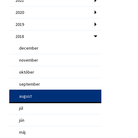
2021
2020
2019
2018
december
november
október
september
august
júl
jún
máj