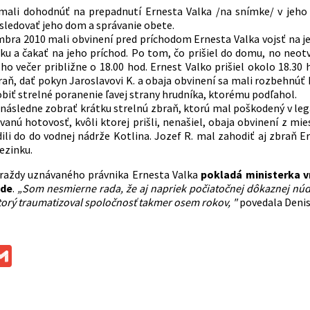
 mali dohodnúť na prepadnutí Ernesta Valka /na snímke/ v jeho
sledovať jeho dom a správanie obete.
bra 2010 mali obvinení pred príchodom Ernesta Valka vojsť na 
ku a čakať na jeho príchod. Po tom, čo prišiel do domu, no neotvá
ho večer približne o 18.00 hod. Ernest Valko prišiel okolo 18.30 
raň, dať pokyn Jaroslavovi K. a obaja obvinení sa mali rozbehnúť 
obiť strelné poranenie ľavej strany hrudníka, ktorému podľahol.
 následne zobrať krátku strelnú zbraň, ktorú mal poškodený v legá
anú hotovosť, kvôli ktorej prišli, nenašiel, obaja obvinení z mie
ili do do vodnej nádrže Kotlina. Jozef R. mal zahodiť aj zbraň Er
ezinku.
raždy uznávaného právnika Ernesta Valka
pokladá ministerka v
ade
.
„Som nesmierne rada, že aj napriek počiatočnej dôkaznej núdzi 
ktorý traumatizoval spoločnosť takmer osem rokov, "
povedala Denis
ok
ssenger
Gmail