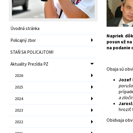
Úvodná stránka
Napriek dôk
Policajný zbor
posun už na
na podanie o
STAŇ SA POLICAJTOM!
Aktuality Prezídia PZ
Obaja sú obvi
2026
Jozef 
porušo
2025
prípad
a zloč
2024
Jarosl
hroziť 
2023
Obidvaja obv
2022