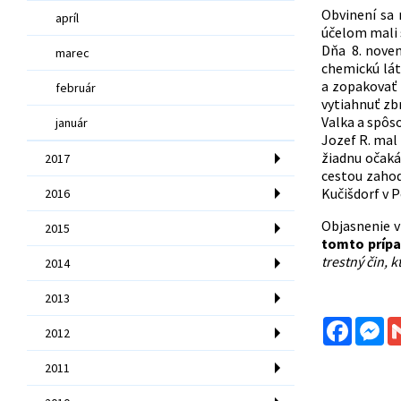
Obvinení sa
apríl
účelom mali 
Dňa 8. novem
marec
chemickú lát
a zopakovať 
február
vytiahnuť zb
Valka a spôs
január
Jozef R. mal
žiadnu očakáv
2017
cestou zahod
Kučišdorf v P
2016
Objasnenie v
2015
tomto príp
trestný čin, 
2014
2013
Facebo
Me
2012
2011