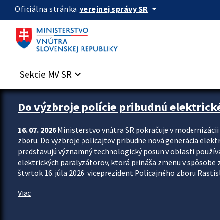
Preskocit na hlavný obsah
arrow_drop_down
verejnej správy SR
Oficiálna stránka
Sekcie MV SR
keyboard_arrow_down
Zastavit automatický posun upútavok
Do výzbroje polície pribudnú elektrick
16. 07. 2026
Ministerstvo vnútra SR pokračuje v modernizáci
zboru. Do výzbroje policajtov pribudne nová generácia elekt
predstavujú významný technologický posun v oblasti použív
elektrických paralyzátorov, ktorá prináša zmenu v spôsobe zvl
štvrtok 16. júla 2026 viceprezident Policajného zboru Rastisla
Viac