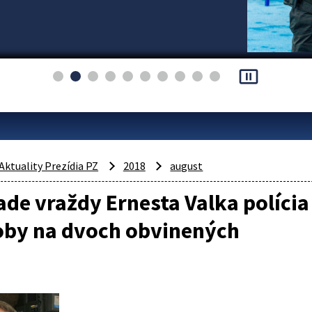
pause_presentation
Aktuality Prezídia PZ
2018
august
ade vraždy Ernesta Valka políci
oby na dvoch obvinených