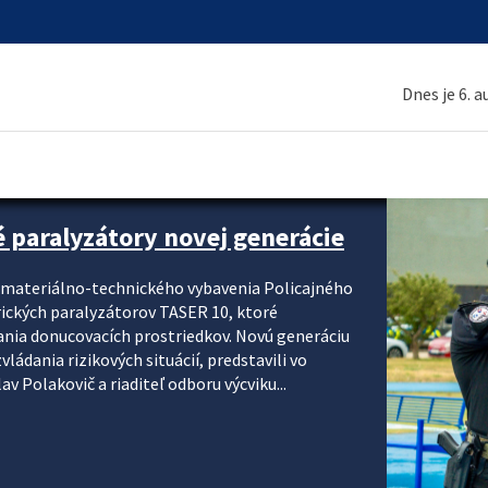
Dnes je 6. 
é paralyzátory novej generácie
i materiálno-technického vybavenia Policajného
rických paralyzátorov TASER 10, ktoré
ania donucovacích prostriedkov. Novú generáciu
ádania rizikových situácií, predstavili vo
v Polakovič a riaditeľ odboru výcviku...