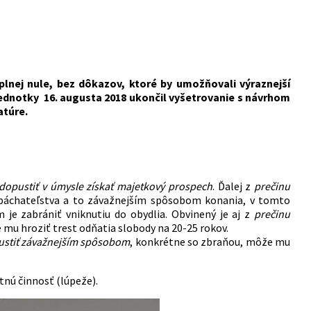
plnej nule, bez dôkazov, ktoré by umožňovali výraznejší
ednotky 16. augusta 2018 ukončil vyšetrovanie s návrhom
atúre.
 dopustiť v úmysle získať majetkový prospech
. Ďalej z
prečinu
upáchateľstva a to závažnejším spôsobom konania, v tomto
 je zabrániť vniknutiu do obydlia. Obvinený je aj z
prečinu
 mu hroziť trest odňatia slobody na 20-25 rokov.
pustiť závažnejším spôsobom
, konkrétne so zbraňou, môže mu
tnú činnosť (lúpeže).