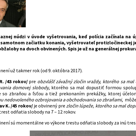
aznej núdzi v úvode vyšetrovania, keď polícia začínala na ú
 samotnom začiatku konania, vyšetrovateľ protizločineckej j
bžaloby na dvoch obvinených. Spis je už na generálnej prokur
není už takmer rok (od 9. októbra 2017).
R. /43 rokov/
pre
obzvlášť závažný zločin vraždy, ktorého sa mal
vania domovej slobody
, ktorého sa mal dopustiť formou spol
e so zbraňou a ľsťou a tiež prekonaním prekážky, ktorej účelom
inu nedovoleného ozbrojovania a obchodovania so zbraňami
, môže
av K. /45 rokov/
je obvinený pre
zločin lúpeže, ktorého sa mal do
trest odňatia slobody na 7 – 12 rokov.
inení sú momentálne vo výkone trestu odňatia slobody za inú tres