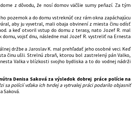
 dome z dôvodu, že nosí domov väčšie sumy peňazí. Za tým
jeho pozemok a do domu vstreknúť cez rám okna zapáchajúcu
ral, aby ju vyvetral, mali obaja obvinení z miesta činu odísť
hod. a keď otvoril vstup do domu z terasy, nato Jozef R. mal
k domu, vojsť dnu, následne mal Jozef R. vystreliť na Ernesta
lnej držbe a Jaroslav K. mal prehľadať jeho osobné veci. Keď
sta činu ušli. Strelnú zbraň, ktorou bol zastrelený pán Valko,
nesta Valka v blízkosti svojho bydliska a to do vodnej nádrži
nútra Denisa Saková za výsledok dobrej práce polície na
sa polícií vďaka ich tvrdej a vytrvalej práci podarilo objasniť
a Saková.