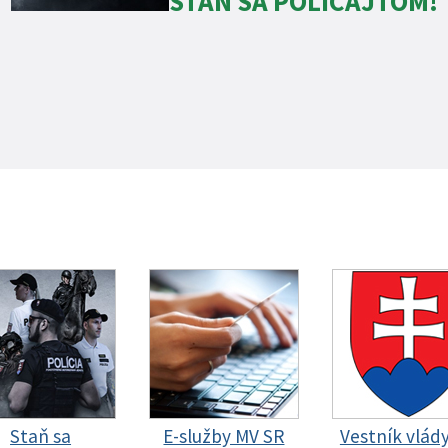
STAŇ SA POLICAJTOM!
Staň sa
E-služby MV SR
Vestník vlád