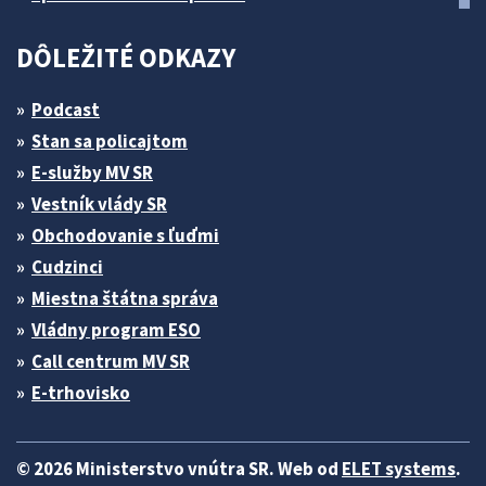
DÔLEŽITÉ ODKAZY
Podcast
Stan sa policajtom
E-služby MV SR
Vestník vlády SR
Obchodovanie s ľuďmi
Cudzinci
Miestna štátna správa
Vládny program ESO
Call centrum MV SR
E-trhovisko
© 2026 Ministerstvo vnútra SR. Web od
ELET systems
.