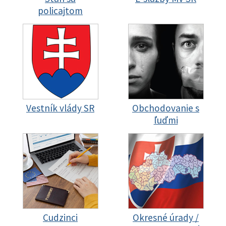
policajtom
Vestník vlády SR
Obchodovanie s
ľuďmi
Cudzinci
Okresné úrady /