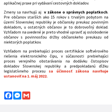
aplikačnej praxe pri vydávaní cestovných dokladov.
Zmeny sa navrhujú aj
v zákone o správnych poplatkoch
.
Pre občanov starších ako 15 rokov s trvalým pobytom na
území Slovenskej republiky je občiansky preukaz povinným
dokladom, u ostatných občanov je to dobrovoľný doklad.
Vzhľadom na uvedené je preto vhodné upraviť aj oslobodenie
občanov s povinnosťou držby občianskeho preukazu od
niektorých poplatkov.
Vzhľadom na prebiehajúci proces certifikácie softvérového
riešenia elektronického čipu, v súčasnosti prebiehajúci
proces verejného obstarávania na dodávku čistopisov
dokladov Slovenskej republiky a predpokladanú dĺžku
legislatívneho procesu
sa účinnosť zákona navrhuje
ustanoviť na 1. máj 2022.
Facebook
Messenger
Gmail