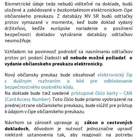
Biometrické údaje teda nebudú viditeľné na doklade, budú
uložené a zakódované v
bezkontaktnom
elektronickom čipe
občianskeho preukazu. Z databázy MV SR budú odtlačky
prstov vymazané v momente, keď bude doklad vydaný
držiteľovi, keďže európske nariadenie o posilnení
bezpečnosti dokladov vytváranie databázy odtlačkov
neumožňuje.
Vzhľadom na povinnosť podrobiť sa nasnímaniu odtlačkov
prstov pri podaní žiadosti
už nebude možné požiadať o
vydanie občianskeho preukazu elektronicky.
Nový občiansky preukaz bude obsahovať
elektronický čip
s duálnym rozhraním a kód pre odblokovanie
bezpečnostného osobného kódu.
Na doklade bude tiež uvedené
prístupové číslo karty – CAN
(Card Access Number).
Toto číslo bude priamo vyobrazené na
prednej strane občianskeho preukazu, bude slúžiť pre prístup
k údajom v čipe občianskeho preukazu.
Návrhom sa zároveň upravuje aj
zákon o cestovných
dokladoch
, dôvodom je nutnosť jednoznačne upraviť
niektoré ustanovenia tak, aby reagovali na potrebu