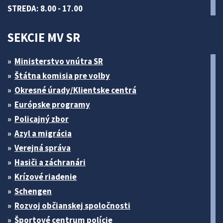
STREDA: 8.00 - 17.00
SEKCIE MV SR
Ministerstvo vnútra SR
Štátna komisia pre volby
Okresné úrady/Klientske centrá
Európske programy
Policajný zbor
Azyl a migrácia
Verejná správa
Hasiči a záchranári
Krízové riadenie
Schengen
Rozvoj občianskej spoločnosti
Športové centrum polície