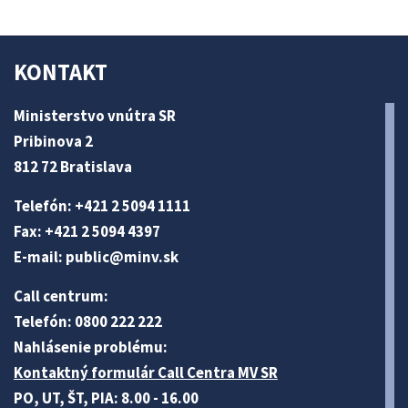
KONTAKT
Ministerstvo vnútra SR
Pribinova 2
812 72 Bratislava
Telefón: +421 2 5094 1111
Fax: +421 2 5094 4397
E-mail:
public@minv
.sk
Call centrum:
Telefón: 0800 222 222
Nahlásenie problému:
Kontaktný formulár Call Centra MV SR
PO, UT, ŠT, PIA: 8.00 - 16.00