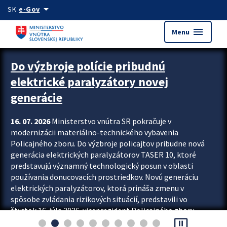
Preskocit na hlavný obsah
arrow_drop_down
SK
e-Gov
menu
Menu
Zastavit automatický posun upútavok
Do výzbroje polície pribudnú
elektrické paralyzátory novej
generácie
16. 07. 2026
Ministerstvo vnútra SR pokračuje v
modernizácii materiálno-technického vybavenia
Policajného zboru. Do výzbroje policajtov pribudne nová
generácia elektrických paralyzátorov TASER 10, ktoré
predstavujú významný technologický posun v oblasti
používania donucovacích prostriedkov. Novú generáciu
elektrických paralyzátorov, ktorá prináša zmenu v
spôsobe zvládania rizikových situácií, predstavili vo
štvrtok 16. júla 2026 viceprezident Policajného zboru
pause_presentation
Rastislav Polakovič a riaditeľ odboru výcviku...