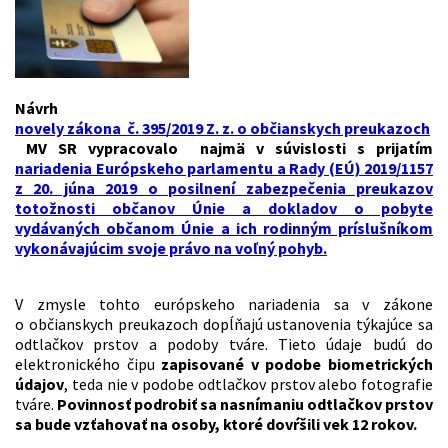
Návrh
novely zákona č. 395/2019 Z. z. o občianskych preukazoch
MV SR vypracovalo najmä v súvislosti s prijatím
nariadenia Európskeho parlamentu a Rady (EÚ) 2019/1157
z 20. júna 2019 o posilnení zabezpečenia preukazov
totožnosti občanov Únie a dokladov o pobyte
vydávaných občanom Únie a ich rodinným príslušníkom
vykonávajúcim svoje právo na voľný pohyb.
V zmysle tohto európskeho nariadenia sa v zákone
o občianskych preukazoch dopĺňajú ustanovenia týkajúce sa
odtlačkov prstov a podoby tváre. Tieto údaje budú do
elektronického čipu
zapisované v podobe biometrických
údajov
, teda nie v podobe odtlačkov prstov alebo fotografie
tváre.
Povinnosť podrobiť sa nasnímaniu odtlačkov prstov
sa bude vzťahovať na osoby, ktoré dovŕšili vek 12 rokov.