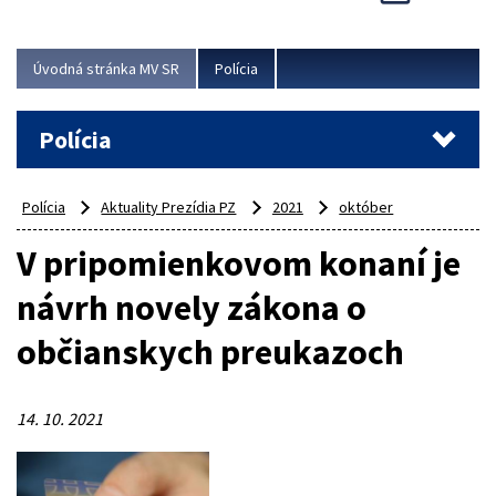
Viac
Úvodná stránka MV SR
Polícia
Polícia
Polícia
Aktuality Prezídia PZ
2021
október
V pripomienkovom konaní je
návrh novely zákona o
občianskych preukazoch
14. 10. 2021