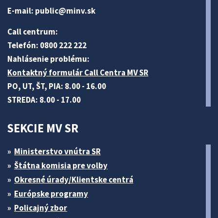
E-mail:
public@minv
.sk
Call centrum:
Telefón: 0800 222 222
Nahlásenie problému:
Kontaktný formulár Call Centra MV SR
PO, UT, ŠT, PIA: 8.00 - 16.00
STREDA: 8.00 - 17.00
SEKCIE MV SR
Ministerstvo vnútra SR
Štátna komisia pre volby
Okresné úrady/Klientske centrá
Európske programy
Policajný zbor