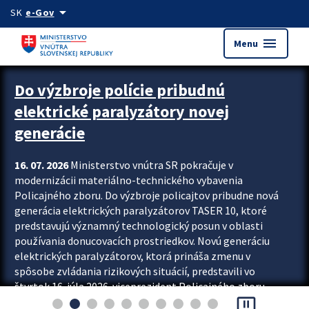
Preskocit na hlavný obsah
arrow_drop_down
SK
e-Gov
menu
Menu
Zastavit automatický posun upútavok
Do výzbroje polície pribudnú
elektrické paralyzátory novej
generácie
16. 07. 2026
Ministerstvo vnútra SR pokračuje v
modernizácii materiálno-technického vybavenia
Policajného zboru. Do výzbroje policajtov pribudne nová
generácia elektrických paralyzátorov TASER 10, ktoré
predstavujú významný technologický posun v oblasti
používania donucovacích prostriedkov. Novú generáciu
elektrických paralyzátorov, ktorá prináša zmenu v
spôsobe zvládania rizikových situácií, predstavili vo
štvrtok 16. júla 2026 viceprezident Policajného zboru
pause_presentation
Rastislav Polakovič a riaditeľ odboru výcviku...