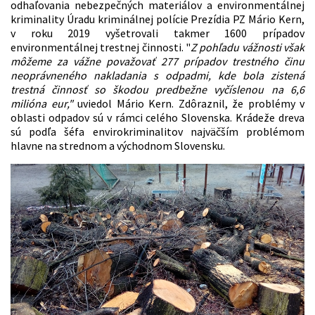
odhaľovania nebezpečných materiálov a environmentálnej
kriminality Úradu kriminálnej polície Prezídia PZ Mário Kern,
v roku 2019 vyšetrovali takmer 1600 prípadov
environmentálnej trestnej činnosti. "
Z pohľadu vážnosti však
môžeme za vážne považovať 277 prípadov trestného činu
neoprávneného nakladania s odpadmi, kde bola zistená
trestná činnosť so škodou predbežne vyčíslenou na 6,6
milióna eur,"
uviedol Mário Kern. Zdôraznil, že problémy v
oblasti odpadov sú v rámci celého Slovenska. Krádeže dreva
sú podľa šéfa envirokriminalitov najväčším problémom
hlavne na strednom a východnom Slovensku.