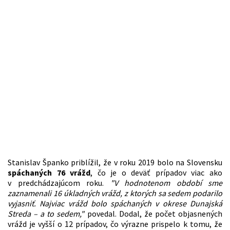
Stanislav Španko priblížil, že v roku 2019 bolo na Slovensku
spáchaných 76 vrážd
, čo je o deväť prípadov viac ako
v predchádzajúcom roku.
"V hodnotenom období sme
zaznamenali 16 úkladných vrážd, z ktorých sa sedem podarilo
vyjasniť. Najviac vrážd bolo spáchaných v okrese Dunajská
Streda – a to sedem,"
povedal. Dodal, že počet objasnených
vrážd je vyšší o 12 prípadov, čo výrazne prispelo k tomu, že