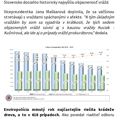
Slovensko dosiahlo historicky najvyššiu objasnenosť vrážd.
Viceprezidentka Jana Maškarová doplnila, že sa väčšinou
stretávajú s vraždami spáchanými v afekte.
"K tým úkladným
vraždám by som sa vyjadrila v krátkosti, že tých sedem
objasnených vrážd súvisí aj s kauzou vraždy Kuciak -
Kušnírová, ale ide aj o prípady vrážd prokurátorov,"
dodala.
Enviropolícia minulý rok najčastejšie riešila krádeže
dreva, a to v 618 prípadoch.
Ako povedal riaditeľ odboru