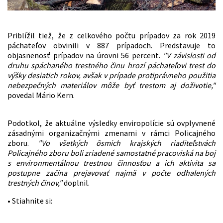
Priblížil tiež, že z celkového počtu prípadov za rok 2019
páchateľov obvinili v 887 prípadoch. Predstavuje to
objasnenosť prípadov na úrovni 56 percent.
"V závislosti od
druhu spáchaného trestného činu hrozí páchateľovi trest do
výšky desiatich rokov, avšak v prípade protiprávneho použitia
nebezpečných materiálov môže byť trestom aj doživotie,"
povedal Mário Kern.
Podotkol, že aktuálne výsledky enviropolície sú ovplyvnené
zásadnými organizačnými zmenami v rámci Policajného
zboru.
"Vo všetkých ôsmich krajských riaditeľstvách
Policajného zboru boli zriadené samostatné pracoviská na boj
s environmentálnou trestnou činnosťou a ich aktivita sa
postupne začína prejavovať najmä v počte odhalených
trestných činov,"
doplnil.
• Stiahnite si: