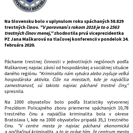
Na Slovensku bolo v uplynulom roku spáchaných 58.829
trestných činov.
"V porovnaní s rokom 2018 je to o 2563
trestných činov menej,"
zhodnotila prvá viceprezidentka
PZ Jana Maškarová na tlačovej konferencii v pondelok 24.
februára 2020.
Páchanie trestnej činnosti v jednotlivých regiónoch podľa
Maškarovej najviac závisí od hospodárskej a sociálnej situácie
daného regiónu.
"Kriminalitu nám vytvára alebo zvyšuje veľká
hospodárska aktivita. Čiže na miestach, kde je najväčšia
zamestnanosť, sú takisto najviac páchané trestné činy,"
spresnila.
Na 1000 obyvateľov bolo podľa štatistiky vytvorenej
Prezídiom Policajného zboru priemerne spáchaných 10,78
trestného činu a najväčšia kriminalita bola v okrese
Bratislava I, kde na 1000 obyvateľov pripadá 35,1 trestného
činu.
"V centre mesta je najviac páchaná ekonomická
a počítačová kriminalita, a to je práve tým, že centrum mesta