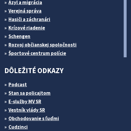
Azyl a migrácia
Verejná správa
Hasiči a záchranári
Krízové riadenie
Schengen
Rozvoj občianskej spoločnosti
Športové centrum polície
DÔLEŽITÉ ODKAZY
Podcast
Stan sa policajtom
E-služby MV SR
Vestník vlády SR
Obchodovanie s ľuďmi
Cudzinci