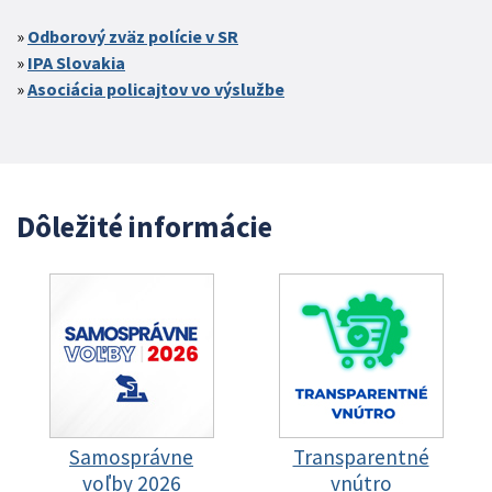
Odborový zväz polície v SR
IPA Slovakia
Asociácia policajtov vo výslužbe
Dôležité informácie
Samosprávne
Transparentné
voľby 2026
vnútro