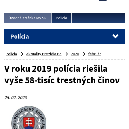
Viac
Úvodná stránka MV SR
Polícia
Polícia
Polícia
Aktuality Prezídia PZ
2020
február
V roku 2019 polícia riešila
vyše 58-tisíc trestných činov
25. 02. 2020