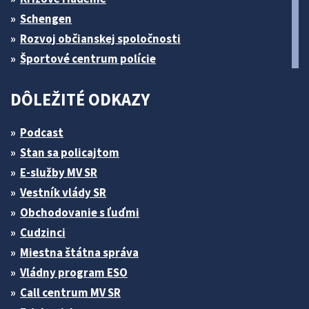
Schengen
Rozvoj občianskej spoločnosti
Športové centrum polície
DÔLEŽITÉ ODKAZY
Podcast
Stan sa policajtom
E-služby MV SR
Vestník vlády SR
Obchodovanie s ľuďmi
Cudzinci
Miestna štátna správa
Vládny program ESO
Call centrum MV SR