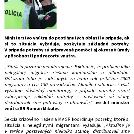
Ministerstvo vnútra do postihnutých oblastí v prípade, ak
si to situácia vyžaduje, poskytuje základné potreby.
V prípade potreby sú pripravené pomôcť aj okresné úrady
v pôsobnosti pod rezortu vnútra.
„Situáciu pozorne monitorujeme. Faktom je, že problematiku
nelegálnej migrácie riešime kontinuálne a dlhodobo.
Dôkazom toho je zadržaných za tento rok približne 2000
migrantov a cca 130 prevádzačov. Aktuálna situácia si však
vyžaduje dôsledný monitoring, v prípade potreby rezort
zabezpečuje základné potreby – postavené sú stany,
distribuovali sme potraviny či ohrievače,"
uviedol
minister
vnútra SR Roman Mikulec
.
Sekcia krízového riadenia MV SR koordinuje potreby, ktoré si
situácia s nelegálnymi migrantami vyžaduje.
„Aktuálne je
v teréne postavených niekoľko stanov, distribuovali sme