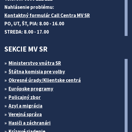
Nahlásenie problému:
Kontaktný formulár Call Centra MV SR
PO, UT, ŠT, PIA: 8.00 - 16.00
STREDA: 8.00 - 17.00
SEKCIE MV SR
Ministerstvo vnútra SR
Štátna komisia pre volby
Okresné úrady/Klientske centrá
Európske programy
Policajný zbor
Azyl a migrácia
Verejná správa
Hasiči a záchranári
Krízové riadenie