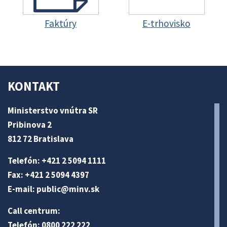
Faktúry
E-trhovisko
KONTAKT
Ministerstvo vnútra SR
Pribinova 2
812 72 Bratislava
Telefón: +421 2 5094 1111
Fax: +421 2 5094 4397
E-mail:
public@minv
.sk
Call centrum:
Telefón: 0800 222 222