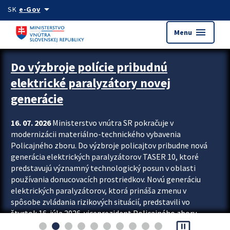
Preskocit na hlavný obsah
arrow_drop_down
SK
e-Gov
menu
Menu
Zastavit automatický posun upútavok
Do výzbroje polície pribudnú
elektrické paralyzátory novej
generácie
16. 07. 2026
Ministerstvo vnútra SR pokračuje v
modernizácii materiálno-technického vybavenia
Policajného zboru. Do výzbroje policajtov pribudne nová
generácia elektrických paralyzátorov TASER 10, ktoré
predstavujú významný technologický posun v oblasti
používania donucovacích prostriedkov. Novú generáciu
elektrických paralyzátorov, ktorá prináša zmenu v
spôsobe zvládania rizikových situácií, predstavili vo
štvrtok 16. júla 2026 viceprezident Policajného zboru
pause_presentation
Rastislav Polakovič a riaditeľ odboru výcviku...