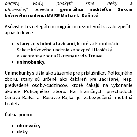
bagety, vody, poskytli sme deky a
ohrievače,"
povedala
generálna riaditeľka Sekcie
krízového riadenia MV SR Michaela Kaňová
.
V súvislosti s nelegálnou migráciou rezort vnútra zabezpečil
aj nasledovné:
stany so stolmi a lavicami
, ktoré za koordinácie
Sekcie krízového riadenia zabezpečil Hasičský
a záchranný zbor a Okresný úrad v Trnave,
unimobunky.
Unimobunky slúžia ako zázemie pre príslušníkov Policajného
zboru, stany sú určené ako čakáreň pre zadržané, resp.
predvedené osoby-cudzincov, ktoré čakajú na vykonanie
úkonov Policajného zboru. Na hraničných priechodoch
Čunovo-Rajka a Rusovce-Rajka je zabezpečená mobilná
toaleta.
Ďalšia pomoc:
ohrievače,
deky.