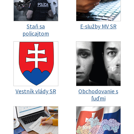
Staň sa
E-služby MV SR
policajtom
Vestník vlády SR
Obchodovanie s
ľuďmi