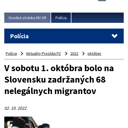
Viac
Úvodná stránka MV SR
Polícia
Polícia
Polícia
Aktuality Prezídia PZ
2022
október
V sobotu 1. októbra bolo na
Slovensku zadržaných 68
nelegálnych migrantov
02. 10. 2022