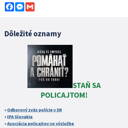
Facebook
Messenger
Gmail
Dôležité oznamy
STAŇ SA
POLICAJTOM!
Odborový zväz polície v SR
IPA Slovakia
Asociácia policajtov vo výslužbe