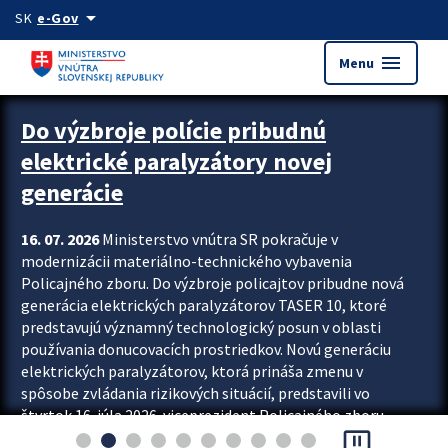
Preskocit na hlavný obsah
arrow_drop_down
SK
e-Gov
menu
Menu
Zastavit automatický posun upútavok
Do výzbroje polície pribudnú
elektrické paralyzátory novej
generácie
16. 07. 2026
Ministerstvo vnútra SR pokračuje v
modernizácii materiálno-technického vybavenia
Policajného zboru. Do výzbroje policajtov pribudne nová
generácia elektrických paralyzátorov TASER 10, ktoré
predstavujú významný technologický posun v oblasti
používania donucovacích prostriedkov. Novú generáciu
elektrických paralyzátorov, ktorá prináša zmenu v
spôsobe zvládania rizikových situácií, predstavili vo
štvrtok 16. júla 2026 viceprezident Policajného zboru
pause_presentation
Rastislav Polakovič a riaditeľ odboru výcviku...