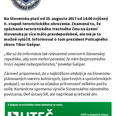
Na Slovensku platí od 23. augusta 2017 od 14.00 zvýšený
II. stupeň teroristického ohrozenia. Znamená to, že
spáchanie teroristického trestného činu na území
Slovenska je síce málo pravdepodobné, ale nie je to
možné vylúčiť. Informoval o tom prezident Policajného
zboru Tibor Gašpar.
„Nie sú tie informácie tak relevantné smerom k Slovenskej
republike, aby som mohol povedať, že nám bezprostredne
hrozí nejaké nebezpečenstvo,"
povedal Gašpar.
Zároveň pripomenul, že v najbližšom období je na Slovensku
plánovaných viacero kultúrnych, športových a spoločenských
podujatí, na ktorých sa očakáva prítomnosť veľkého počtu
osôb. Konkrétne spomenul výročie Slovenského národného
povstania, Deň ústavy SR, ale napríklad aj letecké dni.