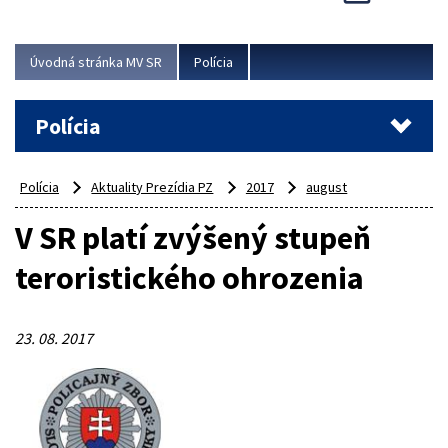
Viac
Úvodná stránka MV SR
Polícia
Polícia
Polícia
Aktuality Prezídia PZ
2017
august
V SR platí zvýšený stupeň
teroristického ohrozenia
23. 08. 2017