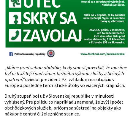
„Máme pred sebou obdobie, kedy sme si povedali, že musíme
byť ostražitejší nad rámec bežného výkonu služby a bežných
opatrení,"
uviedol prezident PZ vzhľadom na situáciu v
Európe a posledné teroristické útoky vo viacerých krajinách.
Druhý stupeň bol už v Slovenskej republike v minulosti
vyhlásený. Pre políciu to napríklad znamená, že zvýši počet
obchôdzkových služieb, pričom sa sústredí na objekty ako
nákupné centrá či železničné stanice.