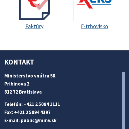
Faktúry
E-trhovisko
KONTAKT
Ministerstvo vnútra SR
Pribinova 2
812 72 Bratislava
Telefón: +421 2 5094 1111
Fax: +421 2 5094 4397
E-mail:
public@minv
.sk