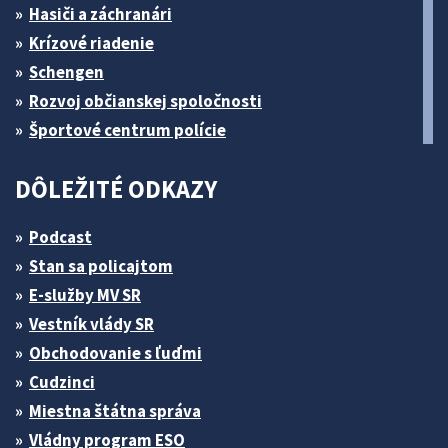
Hasiči a záchranári
Krízové riadenie
Schengen
Rozvoj občianskej spoločnosti
Športové centrum polície
DÔLEŽITÉ ODKAZY
Podcast
Stan sa policajtom
E-služby MV SR
Vestník vlády SR
Obchodovanie s ľuďmi
Cudzinci
Miestna štátna správa
Vládny program ESO