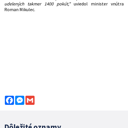
udelených takmer 1400 pokút,"
uviedol minister vnútra
Roman Mikulec.
Facebook
Messenger
Gmail
Dôležité oznamy