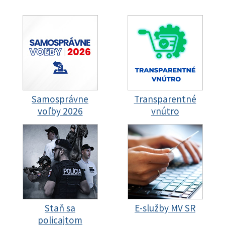
Samosprávne
Transparentné
voľby 2026
vnútro
Staň sa
E-služby MV SR
policajtom