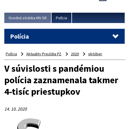
Viac
Úvodná stránka MV SR
Polícia
Polícia
Polícia
Aktuality Prezídia PZ
2020
október
V súvislosti s pandémiou
polícia zaznamenala takmer
4-tisíc priestupkov
14. 10. 2020