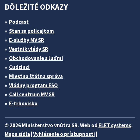
DÔLEŽITÉ ODKAZY
Podcast
Stan sa policajtom
E-služby MV SR
Vestník vlády SR
Obchodovanie s ľuďmi
Cudzinci
Miestna štátna správa
Vládny program ESO
Call centrum MV SR
E-trhovisko
© 2026 Ministerstvo vnútra SR. Web od
ELET systems
.
Mapa sídla
|
Vyhlásenie o prístupnosti
|