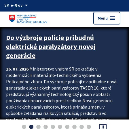
Preskocit na hlavný obsah
arrow_drop_down
SK
e-Gov
menu
Menu
Zastavit automatický posun upútavok
Do výzbroje polície pribudnú
elektrické paralyzátory novej
generácie
16. 07. 2026
Ministerstvo vnútra SR pokračuje v
modernizácii materiálno-technického vybavenia
Policajného zboru. Do výzbroje policajtov pribudne nová
generácia elektrických paralyzátorov TASER 10, ktoré
predstavujú významný technologický posun v oblasti
používania donucovacích prostriedkov. Novú generáciu
elektrických paralyzátorov, ktorá prináša zmenu v
spôsobe zvládania rizikových situácií, predstavili vo
štvrtok 16. júla 2026 viceprezident Policajného zboru
pause_presentation
Rastislav Polakovič a riaditeľ odboru výcviku...