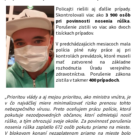
Policajti riešili aj ďalšie prípady.
Skontrolovali viac ako
3 900 osôb
pri povinnosti nosenia rúška
.
Porušenie zistili vo viac ako dvoch
tisíckach prípadov.
V predchádzajúcich mesiacoch mala
polícia plné ruky práce aj pri
kontrolách prevádzok, ktoré museli
mať zatvorené na základne
rozhodnutia Úradu verejného
zdravotníctva. Porušenie zákona
zistila v takmer
400 prípadoch
.
„Prioritou vlády a aj mojou prioritou, ako ministra vnútra, je
v čo najväčšej miere minimalizovať riziko prenosu tohto
nebezpečného vírusu. Preto oceňujem prácu polície, ktorá
pokutuje nezodpovedných občanov, ktorí odmietajú nosiť
rúško, a tým ohrozujú svoje okolie. Za povinnosť porušenia
nosenia rúška zaplatilo 672 osôb pokutu priamo na mieste.
V blokovom konaní nezaplatenom priamo na mieste bolo