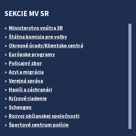
SEKCIE MV SR
Ministerstvo vnútra SR
Štátna komisia pre volby
Okresné úrady/Klientske centrá
Európske programy
Policajný zbor
Azyl a migrácia
Verejná správa
Hasiči a záchranári
Krízové riadenie
Schengen
Rozvoj občianskej spoločnosti
Športové centrum polície