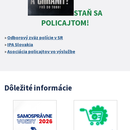
STAŇ SA
POLICAJTOM!
Odborový zväz polície v SR
IPA Slovakia
Asociácia policajtov vo výslužbe
Dôležité informácie