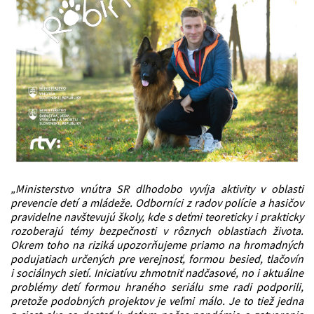
„Ministerstvo vnútra SR dlhodobo vyvíja aktivity v oblasti
prevencie detí a mládeže. Odborníci z radov polície a
hasi
čov
pravidelne navštevujú školy, kde s deťmi teoreticky i prakticky
rozoberajú t
é
my bezpečnosti v rôznych oblastiach života.
Okrem toho na riziká upozorňujeme priamo na hromadných
podujatiach určených pre verejnosť, formou besied, tlačovín
i
soci
álnych sietí
. Iniciat
ívu zhmotniť nadčasov
é
, no i aktuálne
probl
é
my det
í formou hran
é
ho seriálu sme radi podporili,
pretože podobných projektov je veľmi málo. Je to tiež jedna