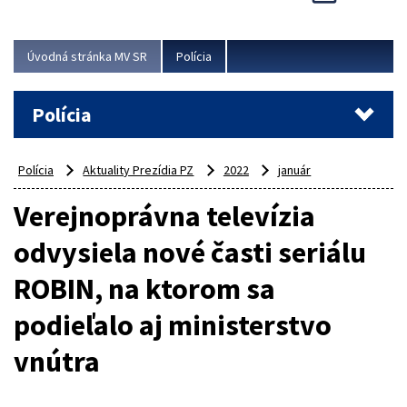
Viac
Úvodná stránka MV SR
Polícia
Polícia
Polícia
Aktuality Prezídia PZ
2022
január
Verejnoprávna televízia
odvysiela nové časti seriálu
ROBIN, na ktorom sa
podieľalo aj ministerstvo
vnútra