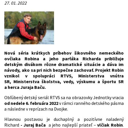
27. 01. 2022
Nová s
é
ria krátkych príbehov šikovn
é
ho nemeck
é
ho
ovčiaka Robina a jeho parťáka Richarda približuje
detský
m div
ákom rôzne dramatick
é
situácie a dáva im
návody, ako sa pri nich bezpečne zachovať. Projekt Robin
vznikol v spolupráci RTVS, Ministerstva vnútra
SR, Ministerstva školstva, vedy, výskumu a športu SR
a herca Juraja Baču.
Obľúbený detský seriál RTVS sa na obrazovky Jednotky vracia
od nedele 6. februára 2022
v rámci ranného detského pásma
a následne v reprízach na Dvojke.
Hlavnou postavou je duchaplný a pozitívne naladený
Richard
- Juraj Bača
a jeho najlepší priateľ –
vlčiak Robin
.