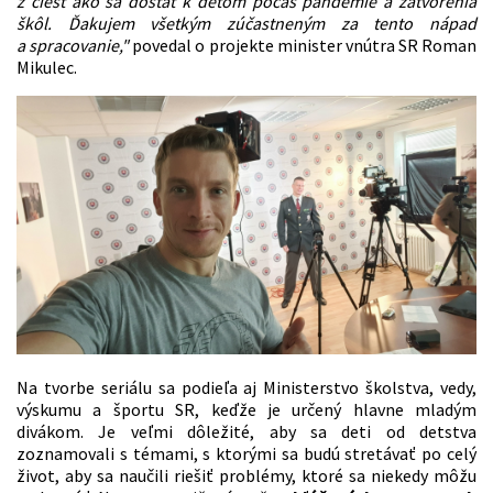
z ciest ako sa dostať k deťom poč
as pand
é
mie a zatvorenia
škô
l.
Ďakujem všetkým zúčastneným za tento nápad
a spracovanie,"
povedal o projekte minister vnútra SR Roman
Mikulec.
Na tvorbe seriálu sa podieľa aj Ministerstvo školstva, vedy,
výskumu a športu SR, keďže je určený hlavne mladým
divákom. Je veľmi dôležité, aby sa deti od detstva
zoznamovali s témami, s ktorými sa budú stretávať po celý
život, aby sa naučili riešiť problémy, ktoré sa niekedy môžu