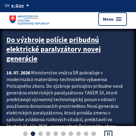
Preskocit na hlavný obsah
arrow_drop_down
SK
e-Gov
menu
Menu
Zastavit automatický posun upútavok
Do výzbroje polície pribudnú
elektrické paralyzátory novej
generácie
16. 07. 2026
Ministerstvo vnútra SR pokračuje v
modernizácii materiálno-technického vybavenia
Policajného zboru. Do výzbroje policajtov pribudne nová
generácia elektrických paralyzátorov TASER 10, ktoré
predstavujú významný technologický posun v oblasti
používania donucovacích prostriedkov. Novú generáciu
elektrických paralyzátorov, ktorá prináša zmenu v
spôsobe zvládania rizikových situácií, predstavili vo
štvrtok 16. júla 2026 viceprezident Policajného zboru
pause_presentation
Rastislav Polakovič a riaditeľ odboru výcviku...