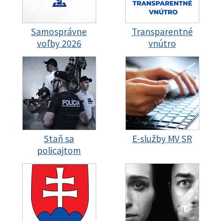
Samosprávne
Transparentné
voľby 2026
vnútro
Staň sa
E-služby MV SR
policajtom