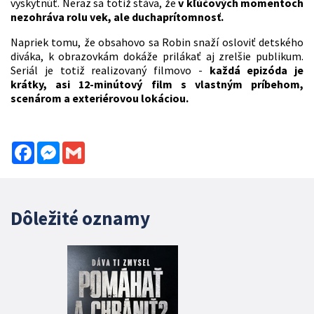
vyskytnúť. Neraz sa totiž stáva, že
v kľúčových momentoch
nezohráva rolu vek, ale duchaprítomnosť.
Napriek tomu, že obsahovo sa Robin snaží osloviť detského
diváka, k obrazovkám dokáže prilákať aj zrelšie publikum.
Seriál je totiž realizovaný filmovo -
každá epizóda je
krátky, asi 12-minútový film s vlastným príbehom,
scenárom a exteriérovou lokáciou.
Facebook
Messenger
Gmail
Dôležité oznamy