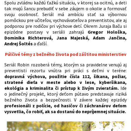
Spolu zvládnu každú ťažkú situáciu, v ktorej sa ocitnú, a deti
tak majú šancu prebudiť v sebe záujem o okolie a formovať
svoju osobnosť. Seriál má ambíciu stať sa výbornou
pomôckou pre učiteľov, vychovávateľov a preventistov, ale aj
podporou pre rodičov pri výchove detí. Okrem Juraja Baču si
epizódne postavy v seriáli zahrajú
Gregor Hološ
ka,
Dominika Richterov
á, Jana Majeská
, Adam Jan
čina,
Andrej Š
olt
é
s
a ďalší.
Pálčivé témy z bežného života pod záštitou ministerstiev
Seriál Robin rozoberá témy, ktorým sa pravidelne venujú aj
preventisti rezortu vnútra pri práci s deťmi v teréne:
dopravná výchova, použitie čísla 112, šikana, požiar,
stratené dieťa v meste alebo v lese, kyberšikana,
ekológia a kriminalita či prístup k živým zvieratám.
Ide
o jedinečný projekt, ktorý deťom pútavo predstavuje riziká
bežného života a bezpečnosti. V závere každej epizódy
profesionáli z polície, od hasičov či záchranárov deťom
vysvetlia, čo robiť, ak sa dostanú do nepríjemnej situácie.