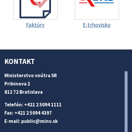
Faktúry
E-trhovisko
KONTAKT
Ministerstvo vnútra SR
Pribinova 2
812 72 Bratislava
Telefón: +421 2 5094 1111
Fax: +421 2 5094 4397
E-mail:
public@minv
.sk