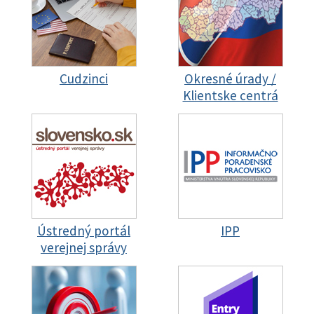
Cudzinci
Okresné úrady /
Klientske centrá
Ústredný portál
IPP
verejnej správy