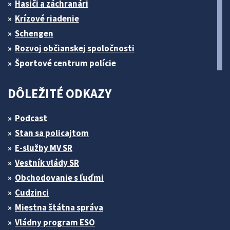
Hasiči a záchranári
Krízové riadenie
Schengen
Rozvoj občianskej spoločnosti
Športové centrum polície
DÔLEŽITÉ ODKAZY
Podcast
Stan sa policajtom
E-služby MV SR
Vestník vlády SR
Obchodovanie s ľuďmi
Cudzinci
Miestna štátna správa
Vládny program ESO