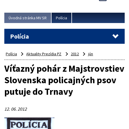
Viac
Úvodná stránka MV SR
Polícia
Polícia
Polícia
Aktuality Prezídia PZ
2012
jún
Víťazný pohár z Majstrovstiev
Slovenska policajných psov
putuje do Trnavy
12. 06. 2012