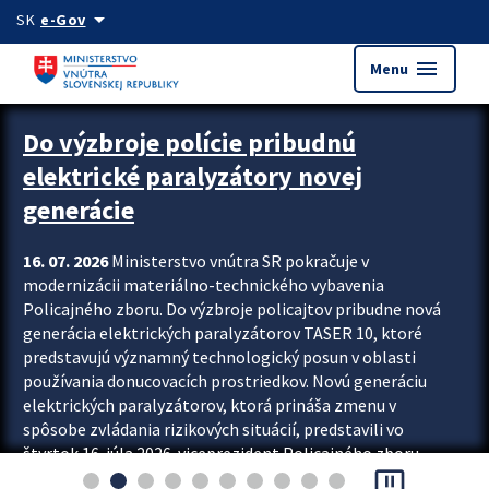
Preskocit na hlavný obsah
arrow_drop_down
SK
e-Gov
menu
Menu
Zastavit automatický posun upútavok
Do výzbroje polície pribudnú
elektrické paralyzátory novej
generácie
16. 07. 2026
Ministerstvo vnútra SR pokračuje v
modernizácii materiálno-technického vybavenia
Policajného zboru. Do výzbroje policajtov pribudne nová
generácia elektrických paralyzátorov TASER 10, ktoré
predstavujú významný technologický posun v oblasti
používania donucovacích prostriedkov. Novú generáciu
elektrických paralyzátorov, ktorá prináša zmenu v
spôsobe zvládania rizikových situácií, predstavili vo
štvrtok 16. júla 2026 viceprezident Policajného zboru
pause_presentation
Rastislav Polakovič a riaditeľ odboru výcviku...