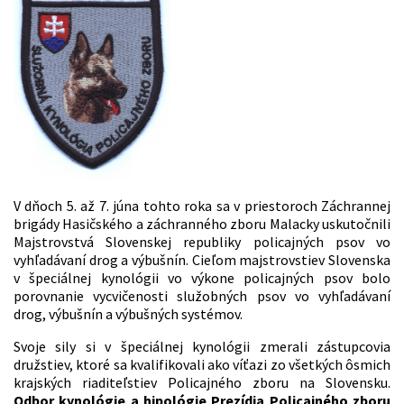
V dňoch 5. až 7. júna tohto roka sa v priestoroch Záchrannej
brigády Hasičského a záchranného zboru Malacky uskutočnili
Majstrovstvá Slovenskej republiky policajných psov vo
vyhľadávaní drog a výbušnín. Cieľom majstrovstiev Slovenska
v špeciálnej kynológii vo výkone policajných psov bolo
porovnanie vycvičenosti služobných psov vo vyhľadávaní
drog, výbušnín a výbušných systémov.
Svoje sily si v špeciálnej kynológii zmerali zástupcovia
družstiev, ktoré sa kvalifikovali ako víťazi zo všetkých ôsmich
krajských riaditeľstiev Policajného zboru na Slovensku.
Odbor kynológie a hipológie Prezídia Policajného zboru