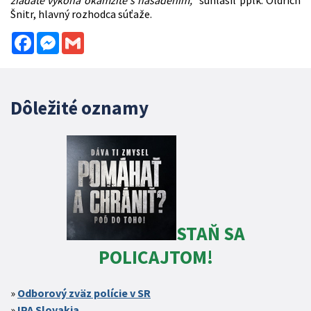
žiadate vykoná okamžite s nasadením,“
súhlasil pplk. Oldřich
Šnitr, hlavný rozhodca súťaže.
Facebook
Messenger
Gmail
Dôležité oznamy
STAŇ SA
POLICAJTOM!
Odborový zväz polície v SR
IPA Slovakia