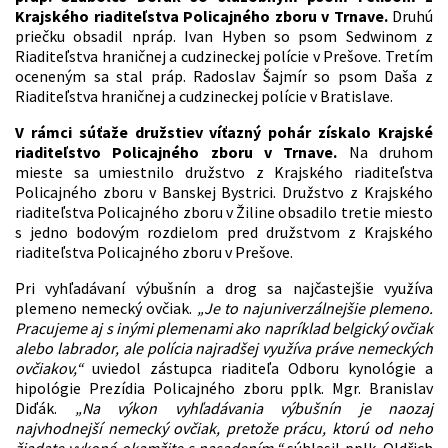
Krajského riaditeľstva Policajného zboru v Trnave.
Druhú
priečku obsadil npráp. Ivan Hyben so psom Sedwinom z
Riaditeľstva hraničnej a cudzineckej polície v Prešove. Tretím
oceneným sa stal práp. Radoslav Šajmír so psom Daša z
Riaditeľstva hraničnej a cudzineckej polície v Bratislave.
V rámci súťaže družstiev víťazný pohár získalo Krajské
riaditeľstvo Policajného zboru v Trnave.
Na druhom
mieste sa umiestnilo družstvo z Krajského riaditeľstva
Policajného zboru v Banskej Bystrici. Družstvo z Krajského
riaditeľstva Policajného zboru v Žiline obsadilo tretie miesto
s jedno bodovým rozdielom pred družstvom z Krajského
riaditeľstva Policajného zboru v Prešove.
Pri vyhľadávaní výbušnín a drog sa najčastejšie využíva
plemeno nemecký ovčiak.
„Je to najuniverzálnejšie plemeno.
Pracujeme aj s inými plemenami ako napríklad belgický ovčiak
alebo labrador, ale polícia najradšej využíva práve nemeckých
ovčiakov,“
uviedol zástupca riaditeľa Odboru kynológie a
hipológie Prezídia Policajného zboru pplk. Mgr. Branislav
Diďák.
„Na výkon vyhľadávania výbušnín je naozaj
najvhodnejší nemecký ovčiak, pretože prácu, ktorú od neho