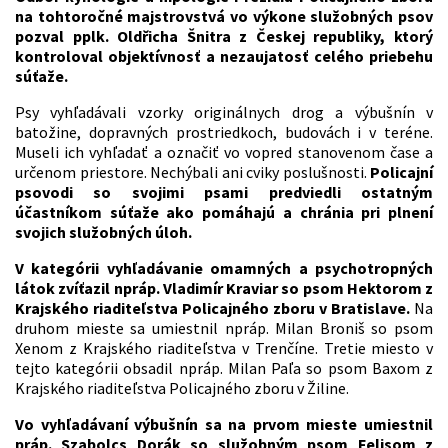
na tohtoročné majstrovstvá vo výkone služobných psov
pozval pplk. Oldřicha Šnitra z Českej republiky, ktorý
kontroloval objektívnosť a nezaujatosť celého priebehu
súťaže.
Psy vyhľadávali vzorky originálnych drog a výbušnín v
batožine, dopravných prostriedkoch, budovách i v teréne.
Museli ich vyhľadať a označiť vo vopred stanovenom čase a
určenom priestore. Nechýbali ani cviky poslušnosti.
Policajní
psovodi so svojimi psami predviedli ostatným
účastníkom súťaže ako pomáhajú a chránia pri plnení
svojich služobných úloh.
V kategórii vyhľadávanie omamných a psychotropných
látok zvíťazil npráp. Vladimír Kraviar so psom Hektorom z
Krajského riaditeľstva Policajného zboru v Bratislave.
Na
druhom mieste sa umiestnil npráp. Milan Broniš so psom
Xenom z Krajského riaditeľstva v Trenčíne. Tretie miesto v
tejto kategórii obsadil npráp. Milan Paľa so psom Baxom z
Krajského riaditeľstva Policajného zboru v Žiline.
Vo vyhľadávaní výbušnín sa na prvom mieste umiestnil
práp. Szabolcs Dorák so služobným psom Felisom z