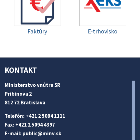
Faktúry
E-trhovisko
KONTAKT
Ministerstvo vnútra SR
Pribinova 2
812 72 Bratislava
Telefón: +421 2 5094 1111
Fax: +421 2 5094 4397
E-mail:
public@minv
.sk