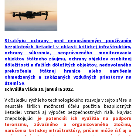
Stratégiu ochrany pred neoprávneným používaním
bezpilotných lietadiel v oblasti kritickej infraštruktúry,
ochrany súkromia, neoprávneného monitorovania
objektov štátneho záujmu, ochrany objektov osobitnej
dôležitosti a ďalších dôležitých objektov, nedovoleného
prekročenia štátnej hranice alebo narušenia
obmedzených a zakázaných vzdušných priestorov na
území SR
schválila vláda 19. januára 2022.
V dôsledku rýchleho technologického rozvoja v tejto sfére a
neustále širších možností účelu použitia bezpilotných
lietadiel vzrastá aj výpočet bezpečnostných rizík. Najviac
znepokojujúci
je potenciál ich využitia na podporu
terorizmu, závažného a organizovaného zločinu,
narušenia kritickej infraštruktúry, pričom môže ísť aj o