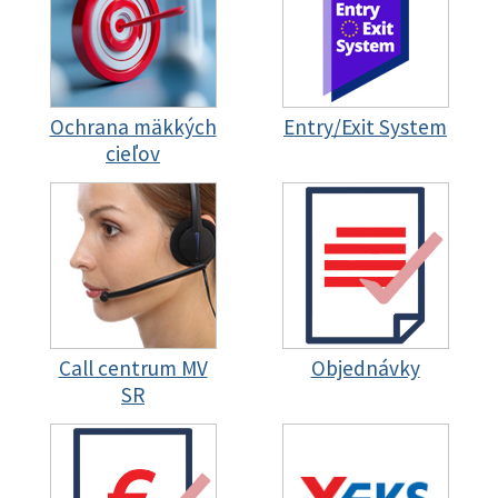
Ochrana mäkkých
Entry/Exit System
cieľov
Call centrum MV
Objednávky
SR