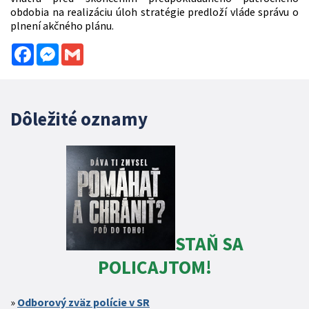
obdobia na realizáciu úloh stratégie predloží vláde správu o
plnení akčného plánu.
Facebook
Messenger
Gmail
Dôležité oznamy
STAŇ SA
POLICAJTOM!
Odborový zväz polície v SR