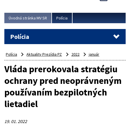
Viac
Úvodná stránka MV SR
Polícia
Polícia
Polícia
Aktuality Prezídia PZ
2022
január
Vláda prerokovala stratégiu
ochrany pred neoprávneným
používaním bezpilotných
lietadiel
19. 01. 2022