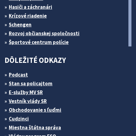
Hasiči a záchranári
Krízové riadenie
Schengen
Rozvoj občianskej spoločnosti
Športové centrum polície
DÔLEŽITÉ ODKAZY
Podcast
Stan sa policajtom
E-služby MV SR
Vestník vlády SR
Obchodovanie s ľuďmi
Cudzinci
Miestna štátna správa