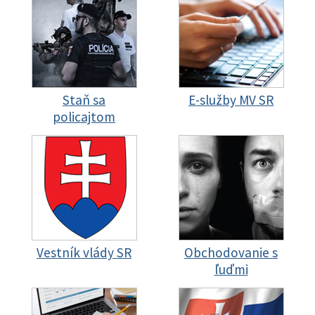
Staň sa
E-služby MV SR
policajtom
Vestník vlády SR
Obchodovanie s
ľuďmi