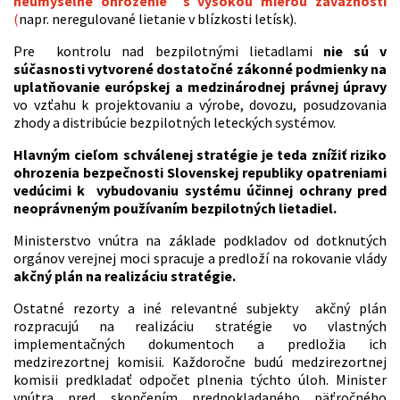
neúmyselné ohrozenie s vysokou mierou závažnosti
(
napr. neregulované lietanie v blízkosti letísk).
Pre kontrolu nad bezpilotnými lietadlami
nie sú v
súčasnosti vytvorené dostatočné zákonné podmienky na
uplatňovanie európskej a medzinárodnej právnej úpravy
vo vzťahu k projektovaniu a výrobe, dovozu, posudzovania
zhody a distribúcie bezpilotných leteckých systémov.
Hlavným cieľom schválenej stratégie je teda
znížiť riziko
ohrozenia bezpečnosti Slovenskej republiky opatreniami
vedúcimi k vybudovaniu systému účinnej ochrany pred
neoprávneným používaním bezpilotných lietadiel.
Ministerstvo vnútra na základe podkladov od dotknutých
orgánov verejnej moci spracuje a predloží na rokovanie vlády
akčný plán na realizáciu stratégie.
Ostatné rezorty a iné relevantné subjekty akčný plán
rozpracujú na realizáciu stratégie vo vlastných
implementačných dokumentoch a predložia ich
medzirezortnej komisii. Každoročne budú medzirezortnej
komisii predkladať odpočet plnenia týchto úloh. Minister
vnútra pred skončením predpokladaného päťročného