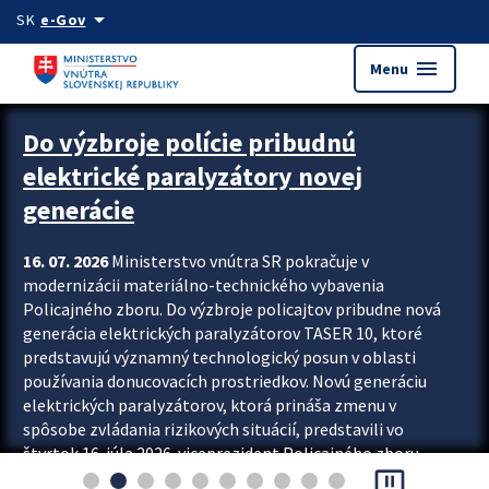
Preskocit na hlavný obsah
arrow_drop_down
SK
e-Gov
menu
Menu
Zastavit automatický posun upútavok
Do výzbroje polície pribudnú
elektrické paralyzátory novej
generácie
16. 07. 2026
Ministerstvo vnútra SR pokračuje v
modernizácii materiálno-technického vybavenia
Policajného zboru. Do výzbroje policajtov pribudne nová
generácia elektrických paralyzátorov TASER 10, ktoré
predstavujú významný technologický posun v oblasti
používania donucovacích prostriedkov. Novú generáciu
elektrických paralyzátorov, ktorá prináša zmenu v
spôsobe zvládania rizikových situácií, predstavili vo
štvrtok 16. júla 2026 viceprezident Policajného zboru
pause_presentation
Rastislav Polakovič a riaditeľ odboru výcviku...