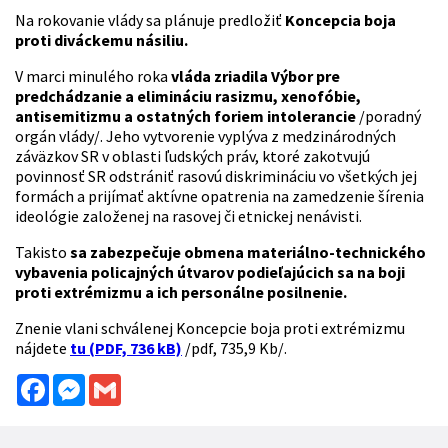
Na rokovanie vlády sa plánuje predložiť
Koncepcia boja
proti diváckemu násiliu.
V marci minulého roka
vláda zriadila Výbor pre
predchádzanie a elimináciu rasizmu, xenofóbie,
antisemitizmu a ostatných foriem intolerancie
/poradný
orgán vlády/. Jeho vytvorenie vyplýva z medzinárodných
záväzkov SR v oblasti ľudských práv, ktoré zakotvujú
povinnosť SR odstrániť rasovú diskrimináciu vo všetkých jej
formách a prijímať aktívne opatrenia na zamedzenie šírenia
ideológie založenej na rasovej či etnickej nenávisti.
Takisto
sa zabezpečuje obmena materiálno-technického
vybavenia
policajných útvarov podieľajúcich sa na boji
proti extrémizmu
a ich personálne posilnenie.
Znenie vlani schválenej Koncepcie boja proti extrémizmu
nájdete
tu (PDF, 736 kB)
/pdf, 735,9 Kb/.
Facebook
Messenger
Gmail