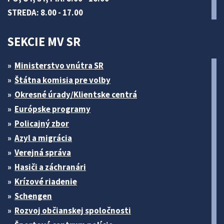
STREDA: 8.00 - 17.00
SEKCIE MV SR
Ministerstvo vnútra SR
Štátna komisia pre volby
Okresné úrady/Klientske centrá
Európske programy
Policajný zbor
Azyl a migrácia
Verejná správa
Hasiči a záchranári
Krízové riadenie
Schengen
Rozvoj občianskej spoločnosti