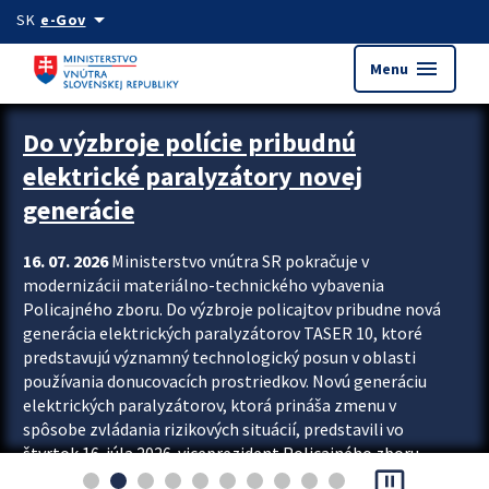
Preskocit na hlavný obsah
arrow_drop_down
SK
e-Gov
menu
Menu
Zastavit automatický posun upútavok
Do výzbroje polície pribudnú
elektrické paralyzátory novej
generácie
16. 07. 2026
Ministerstvo vnútra SR pokračuje v
modernizácii materiálno-technického vybavenia
Policajného zboru. Do výzbroje policajtov pribudne nová
generácia elektrických paralyzátorov TASER 10, ktoré
predstavujú významný technologický posun v oblasti
používania donucovacích prostriedkov. Novú generáciu
elektrických paralyzátorov, ktorá prináša zmenu v
spôsobe zvládania rizikových situácií, predstavili vo
štvrtok 16. júla 2026 viceprezident Policajného zboru
pause_presentation
Rastislav Polakovič a riaditeľ odboru výcviku...