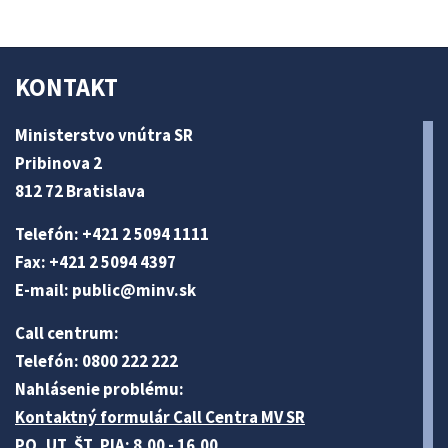
KONTAKT
Ministerstvo vnútra SR
Pribinova 2
812 72 Bratislava
Telefón: +421 2 5094 1111
Fax: +421 2 5094 4397
E-mail:
public@minv
.sk
Call centrum:
Telefón: 0800 222 222
Nahlásenie problému:
Kontaktný formulár Call Centra MV SR
PO, UT, ŠT, PIA: 8.00 - 16.00