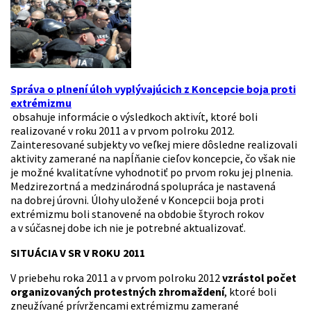
Správa o plnení úloh vyplývajúcich z Koncepcie boja proti
extrémizmu
obsahuje informácie o výsledkoch aktivít, ktoré boli
realizované v roku 2011 a v prvom polroku 2012.
Zainteresované subjekty vo veľkej miere dôsledne realizovali
aktivity zamerané na napĺňanie cieľov koncepcie, čo však nie
je možné kvalitatívne vyhodnotiť po prvom roku jej plnenia.
Medzirezortná a medzinárodná spolupráca je nastavená
na dobrej úrovni. Úlohy uložené v Koncepcii boja proti
extrémizmu boli stanovené na obdobie štyroch rokov
a v súčasnej dobe ich nie je potrebné aktualizovať.
SITUÁCIA V SR V ROKU 2011
V priebehu roka 2011 a v prvom polroku 2012
vzrástol počet
organizovaných protestných zhromaždení
, ktoré boli
zneužívané prívržencami extrémizmu zamerané