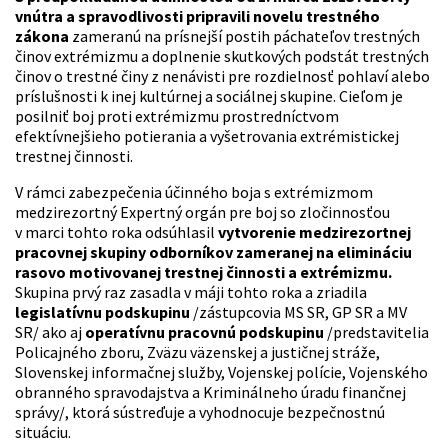
vnútra a spravodlivosti pripravili novelu trestného
zákona
zameranú na prísnejší postih páchateľov trestných
činov extrémizmu a doplnenie skutkových podstát trestných
činov o trestné činy z nenávisti pre rozdielnosť pohlaví alebo
príslušnosti k inej kultúrnej a sociálnej skupine. Cieľom je
posilniť boj proti extrémizmu prostredníctvom
efektívnejšieho potierania a vyšetrovania extrémistickej
trestnej činnosti.
V rámci zabezpečenia účinného boja s extrémizmom
medzirezortný Expertný orgán pre boj so zločinnosťou
v marci tohto roka odsúhlasil
vytvorenie medzirezortnej
pracovnej skupiny odborníkov zameranej na elimináciu
rasovo motivovanej trestnej činnosti a extrémizmu.
Skupina prvý raz zasadla v máji tohto roka a zriadila
legislatívnu podskupinu
/zástupcovia MS SR, GP SR a MV
SR/ ako aj
operatívnu pracovnú podskupinu
/predstavitelia
Policajného zboru, Zväzu väzenskej a justičnej stráže,
Slovenskej informačnej služby, Vojenskej polície, Vojenského
obranného spravodajstva a Kriminálneho úradu finančnej
správy/, ktorá sústreďuje a vyhodnocuje bezpečnostnú
situáciu.