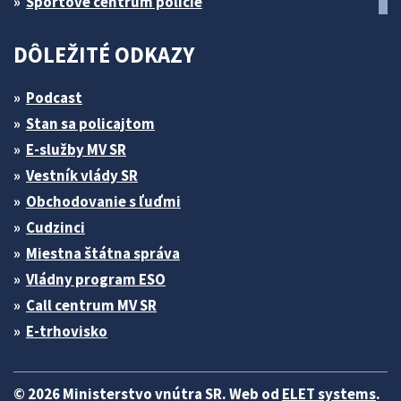
Športové centrum polície
DÔLEŽITÉ ODKAZY
Podcast
Stan sa policajtom
E-služby MV SR
Vestník vlády SR
Obchodovanie s ľuďmi
Cudzinci
Miestna štátna správa
Vládny program ESO
Call centrum MV SR
E-trhovisko
© 2026 Ministerstvo vnútra SR. Web od
ELET systems
.