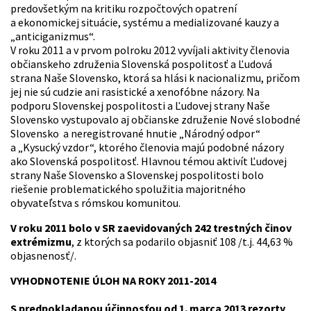
predovšetkým na kritiku rozpočtových opatrení
a ekonomickej situácie, systému a medializované kauzy a
„anticiganizmus“.
V roku 2011 a v prvom polroku 2012 vyvíjali aktivity členovia
občianskeho združenia Slovenská pospolitosť a Ľudová
strana Naše Slovensko, ktorá sa hlási k nacionalizmu, pričom
jej nie sú cudzie ani rasistické a xenofóbne názory. Na
podporu Slovenskej pospolitosti a Ľudovej strany Naše
Slovensko vystupovalo aj občianske združenie Nové slobodné
Slovensko a neregistrované hnutie „Národný odpor“
a „Kysucký vzdor“, ktorého členovia majú podobné názory
ako Slovenská pospolitosť. Hlavnou témou aktivít Ľudovej
strany Naše Slovensko a Slovenskej pospolitosti bolo
riešenie problematického spolužitia majoritného
obyvateľstva s rómskou komunitou.
V roku 2011 bolo v SR zaevidovaných 242 trestných činov
extrémizmu
, z ktorých sa podarilo objasniť 108 /t.j. 44,63 %
objasnenosť/.
VYHODNOTENIE ÚLOH NA ROKY 2011-2014
S predpokladanou účinnosťou od 1. marca 2013 rezorty