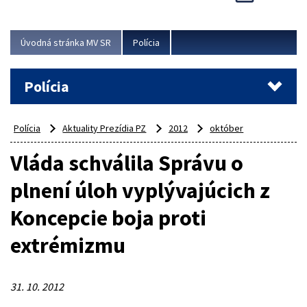
Viac
Úvodná stránka MV SR
Polícia
Polícia
Polícia
Aktuality Prezídia PZ
2012
október
Vláda schválila Správu o
plnení úloh vyplývajúcich z
Koncepcie boja proti
extrémizmu
31. 10. 2012