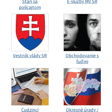
Staň sa
E-služby MV SR
policajtom
Vestník vlády SR
Obchodovanie s
ľuďmi
Cudzinci
Okresné úrady /