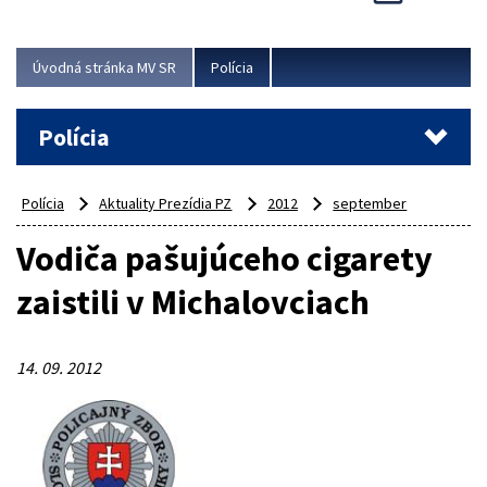
Viac
Úvodná stránka MV SR
Polícia
Polícia
Polícia
Aktuality Prezídia PZ
2012
september
Vodiča pašujúceho cigarety
zaistili v Michalovciach
14. 09. 2012