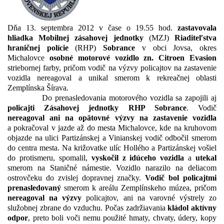
Dňa 13. septembra 2012 v čase o 19.55 hod.
zastavovala
hliadka Mobilnej zásahovej
jednotky
(MZJ)
Riaditeľstva
hraničnej polície
(RHP)
Sobrance
v obci Jovsa, okres
Michalovce
osobné motorové vozidlo zn. Citroen Evasion
striebornej farby, pričom vodič na výzvy policajtov na zastavenie
vozidla nereagoval a unikal smerom k rekreačnej oblasti
Zemplínska Šírava.
Do prenasledovania motorového vozidla sa zapojili aj
policajti Zásahovej jednotky RHP Sobrance
. Vodič
nereagoval ani na opätovné výzvy na zastavenie vozidla
a pokračoval v jazde až do mesta Michalovce, kde na kruhovom
objazde na ulici Partizánskej a Vinianskej vodič odbočil smerom
do centra mesta. Na križovatke ulíc Hollého a Partizánskej vošiel
do protismeru, spomalil,
vyskočil z idúceho vozidla
a
utekal
smerom na Staničné námestie. Vozidlo narazilo na deliacom
ostrovčeku do zvislej dopravnej značky.
Vodič bol policajtmi
prenasledovaný
smerom k areálu Zemplínskeho múzea, pričom
nereagoval na výzvy
policajtov, ani na varovné výstrely zo
služobnej zbrane do vzduchu. Počas zadržiavania
kládol aktívny
odpor
, preto boli voči nemu použité hmaty, chvaty, údery, kopy