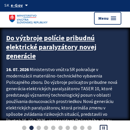
Preskocit na hlavný obsah
arrow_drop_down
SK
e-Gov
menu
Menu
Zastavit automatický posun upútavok
Do výzbroje polície pribudnú
elektrické paralyzátory novej
generácie
16. 07. 2026
Ministerstvo vnútra SR pokračuje v
modernizácii materiálno-technického vybavenia
Policajného zboru. Do výzbroje policajtov pribudne nová
generácia elektrických paralyzátorov TASER 10, ktoré
predstavujú významný technologický posun v oblasti
používania donucovacích prostriedkov. Novú generáciu
elektrických paralyzátorov, ktorá prináša zmenu v
spôsobe zvládania rizikových situácií, predstavili vo
štvrtok 16. júla 2026 viceprezident Policajného zboru
pause_presentation
Rastislav Polakovič a riaditeľ odboru výcviku...