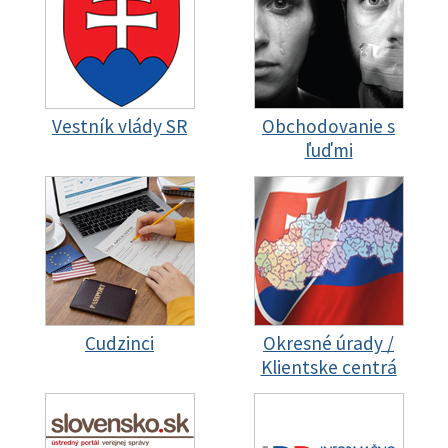
Vestník vlády SR
Obchodovanie s
ľuďmi
Cudzinci
Okresné úrady /
Klientske centrá