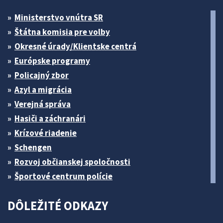
Ministerstvo vnútra SR
Štátna komisia pre volby
Okresné úrady/Klientske centrá
Európske programy
Policajný zbor
Azyl a migrácia
Verejná správa
Hasiči a záchranári
Krízové riadenie
Schengen
Rozvoj občianskej spoločnosti
Športové centrum polície
DÔLEŽITÉ ODKAZY