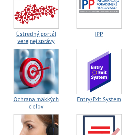
Ústredný portál
IPP
verejnej správy
Ochrana mäkkých
Entry/Exit System
cieľov