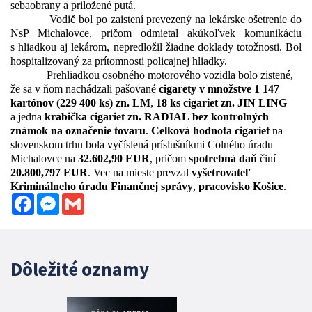
sebaobrany a priložené putá.
Vodič bol po zaistení prevezený na lekárske ošetrenie do
NsP Michalovce, pričom odmietal akúkoľvek komunikáciu
s hliadkou aj lekárom, nepredložil žiadne doklady totožnosti. Bol
hospitalizovaný za prítomnosti policajnej hliadky.
Prehliadkou osobného motorového vozidla bolo zistené,
že sa v ňom nachádzali pašované
cigarety v množstve 1 147
kartónov (229 400 ks) zn. LM
,
18 ks cigariet zn. JIN
LING
a jedna
krabička cigariet zn. RADIAL
bez kontrolných
známok na označenie tovaru
.
Celková hodnota cigariet
na
slovenskom trhu bola vyčíslená príslušníkmi Colného úradu
Michalovce na
32.602,90 EUR
, pričom
spotrebná daň
činí
20.800,797 EUR
. Vec na mieste prevzal
vyšetrovateľ
Kriminálneho úradu Finančnej správy
,
pracovisko Košice
.
Facebook
Messenger
Gmail
Dôležité oznamy