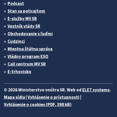
Podcast
Stan sa policajtom
E-služby MV SR
Vestník vlády SR
Obchodovanie s ľuďmi
Cudzinci
Miestna štátna správa
Vládny program ESO
Call centrum MV SR
E-trhovisko
© 2026 Ministerstvo vnútra SR. Web od
ELET systems
.
Mapa sídla
|
Vyhlásenie o prístupnosti
|
Vyhlásenie o cookies (PDF, 398 kB)