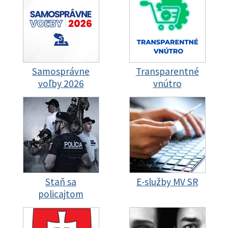
Samosprávne
Transparentné
voľby 2026
vnútro
Staň sa
E-služby MV SR
policajtom