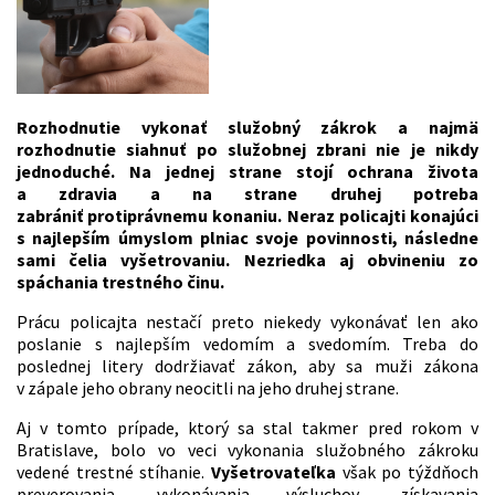
Rozhodnutie vykonať služobný zákrok a najmä
rozhodnutie siahnuť po služobnej zbrani nie je nikdy
jednoduché. Na jednej strane stojí ochrana života
a zdravia a na strane druhej potreba
zabrániť protiprávnemu konaniu. Neraz policajti konajúci
s najlepším úmyslom plniac svoje povinnosti, následne
sami čelia vyšetrovaniu. Nezriedka aj obvineniu zo
spáchania trestného činu.
Prácu policajta nestačí preto niekedy vykonávať len ako
poslanie s najlepším vedomím a svedomím. Treba do
poslednej litery dodržiavať zákon, aby sa muži zákona
v zápale jeho obrany neocitli na jeho druhej strane.
Aj v tomto prípade, ktorý sa stal takmer pred rokom v
Bratislave, bolo vo veci vykonania služobného zákroku
vedené trestné stíhanie.
Vyšetrovateľka
však po týždňoch
preverovania, vykonávania výsluchov, získavania