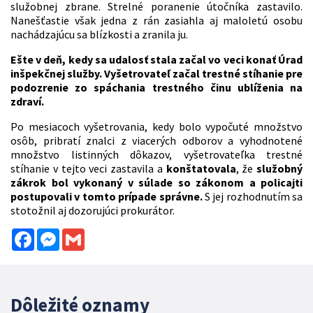
služobnej zbrane. Strelné poranenie útočníka zastavilo.
Nanešťastie však jedna z rán zasiahla aj maloletú osobu
nachádzajúcu sa blízkosti a zranila ju.
Ešte v deň, kedy sa udalosť stala začal vo veci konať Úrad
inšpekčnej služby. Vyšetrovateľ začal trestné stíhanie pre
podozrenie zo spáchania trestného činu ublíženia na
zdraví.
Po mesiacoch vyšetrovania, kedy bolo vypočuté množstvo
osôb, pribratí znalci z viacerých odborov a vyhodnotené
množstvo listinných dôkazov, vyšetrovateľka trestné
stíhanie v tejto veci zastavila a
konštatovala
, že
služobný
zákrok bol vykonaný v súlade so zákonom a policajti
postupovali v tomto prípade správne.
S jej rozhodnutím sa
stotožnil aj dozorujúci prokurátor.
Facebook
Messenger
Gmail
Dôležité oznamy