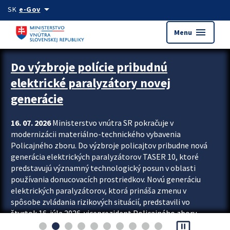
Preskocit na hlavný obsah
arrow_drop_down
SK
e-Gov
menu
Menu
Zastavit automatický posun upútavok
Do výzbroje polície pribudnú
elektrické paralyzátory novej
generácie
16. 07. 2026
Ministerstvo vnútra SR pokračuje v
modernizácii materiálno-technického vybavenia
Policajného zboru. Do výzbroje policajtov pribudne nová
generácia elektrických paralyzátorov TASER 10, ktoré
predstavujú významný technologický posun v oblasti
používania donucovacích prostriedkov. Novú generáciu
elektrických paralyzátorov, ktorá prináša zmenu v
spôsobe zvládania rizikových situácií, predstavili vo
štvrtok 16. júla 2026 viceprezident Policajného zboru
pause_presentation
Rastislav Polakovič a riaditeľ odboru výcviku...