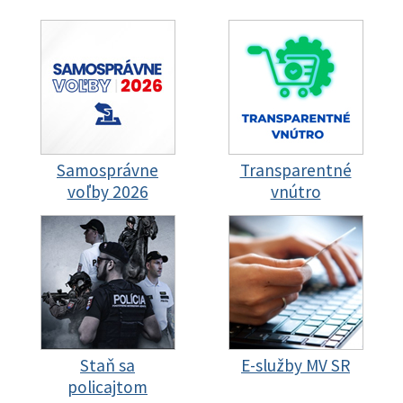
Samosprávne
Transparentné
voľby 2026
vnútro
Staň sa
E-služby MV SR
policajtom