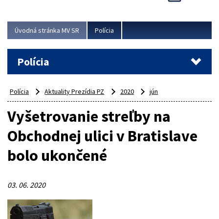
Viac
Úvodná stránka MV SR
Polícia
Polícia
Polícia
Aktuality Prezídia PZ
2020
jún
Vyšetrovanie streľby na
Obchodnej ulici v Bratislave
bolo ukončené
03. 06. 2020