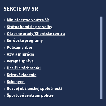
SEKCIE MV SR
Ministerstvo vnútra SR
Štátna komisia pre volby
Okresné úrady/Klientske centrá
Európske programy
Policajný zbor
Azyl a migrácia
Verejná správa
Hasiči a záchranári
Krízové riadenie
Schengen
Rozvoj občianskej spoločnosti
Športové centrum polície