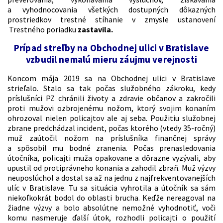
a vyhodnocovania všetkých dostupných dôkazných
prostriedkov trestné stíhanie v zmysle ustanovení
Trestného poriadku
zastavila.
Prípad streľby na Obchodnej ulici v Bratislave
vzbudil nemalú mieru záujmu verejnosti
Koncom mája 2019 sa na Obchodnej ulici v Bratislave
strieľalo. Stalo sa tak počas služobného zákroku, kedy
príslušníci PZ chránili životy a zdravie občanov a zakročili
proti mužovi ozbrojenému nožom, ktorý svojim konaním
ohrozoval nielen policajtov ale aj seba. Použitiu služobnej
zbrane predchádzal incident, počas ktorého (vtedy 35-ročný)
muž zaútočil nožom na príslušníka finančnej správy
a spôsobil mu bodné zranenia. Počas prenasledovania
útočníka, policajti muža opakovane a dôrazne vyzývali, aby
upustil od protiprávneho konania a zahodil zbraň. Muž výzvy
neuposlúchol a dostal sa až na jednu z najfrekventovanejších
ulíc v Bratislave. Tu sa situácia vyhrotila a útočník sa sám
niekoľkokrát bodol do oblasti brucha. Keďže nereagoval na
žiadne výzvy a bolo absolútne nemožné vyhodnotiť, voči
komu nasmeruje ďalší útok, rozhodli policajti o použití