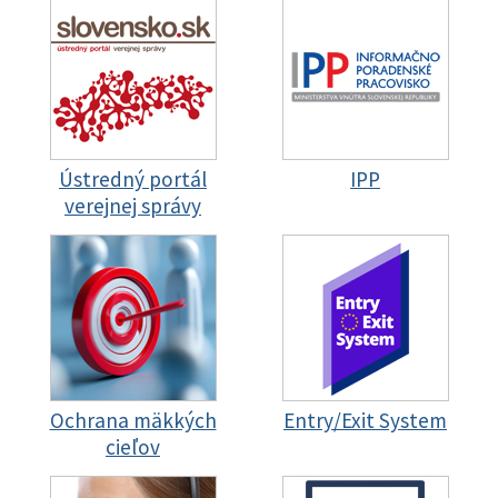
Ústredný portál
IPP
verejnej správy
Ochrana mäkkých
Entry/Exit System
cieľov