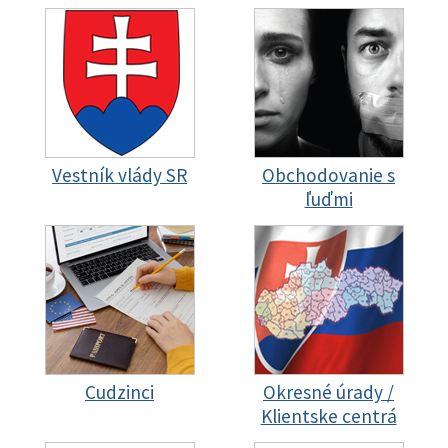
Vestník vlády SR
Obchodovanie s
ľuďmi
Cudzinci
Okresné úrady /
Klientske centrá