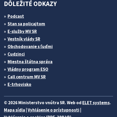
DÔLEŽITÉ ODKAZY
Podcast
Stan sa policajtom
E-služby MV SR
Vestník vlády SR
Obchodovanie s ľuďmi
Cudzinci
Miestna štátna správa
Vládny program ESO
Call centrum MV SR
E-trhovisko
© 2026 Ministerstvo vnútra SR. Web od
ELET systems
.
Mapa sídla
|
Vyhlásenie o prístupnosti
|