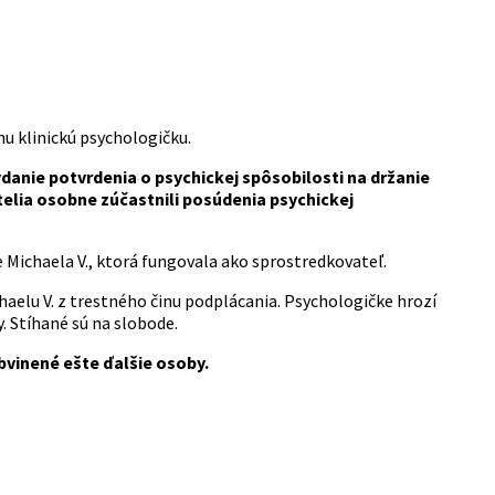
u klinickú psychologičku.
ydanie potvrdenia o psychickej spôsobilosti na držanie
atelia osobne zúčastnili posúdenia psychickej
 Michaela V., ktorá fungovala ako sprostredkovateľ.
chaelu V. z trestného činu podplácania. Psychologičke hrozí
y. Stíhané sú na slobode.
bvinené ešte ďalšie osoby.