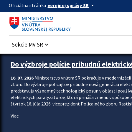
Preskocit na hlavný obsah
arrow_drop_down
verejnej správy SR
Oficiálna stránka
Sekcie MV SR
keyboard_arrow_down
Zastavit automatický posun upútavok
Do výzbroje polície pribudnú elektrick
16. 07. 2026
Ministerstvo vnútra SR pokračuje v modernizáci
zboru. Do výzbroje policajtov pribudne nová generácia elekt
predstavujú významný technologický posun v oblasti použív
elektrických paralyzátorov, ktorá prináša zmenu v spôsobe zvl
štvrtok 16. júla 2026 viceprezident Policajného zboru Rastisla
Viac