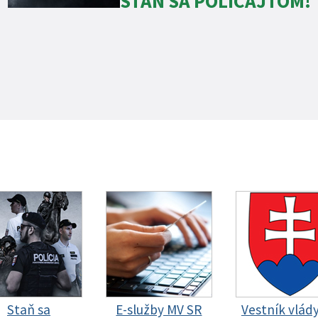
STAŇ SA POLICAJTOM!
Staň sa
E-služby MV SR
Vestník vlád