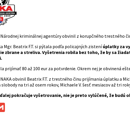
 Národnej kriminálnej agentúry obvinil z korupčného trestného čin
 Mgr. Beatrix F.T. si pýtala podľa policajných zistení
úplatky za v
e zbrane a streliva. Vyšetrenia robila bez toho, že by sa žiad
.
 prijímať 80 až 100 eur za potvrdenie. Okrem nej je obvinená ešte
NAKA obvinil Beatrix F.T. z trestného činu prijímania úplatku a Mi
 slobody na tri až osem rokov, Michaele V. šesť mesiacov až tri rok
ďalej pokračuje vyšetrovanie, nie je preto vylúčené, že budú o
ok
ssenger
Gmail