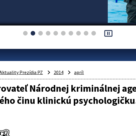
pause_presentation
Aktuality Prezídia PZ
2014
apríl
ovateľ Národnej kriminálnej ag
ého činu klinickú psychologičku