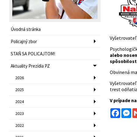
Úvodná stránka
Vyšetrovateľ
Policajný zbor
Psychologička
STAŇ SA POLICAJTOM!
alebo noseni
spôsobilosti
Aktuality Prezídia PZ
Obvinená mala
2026
Vyšetrovateľ 
trest odňatia
2025
V prípade na
2024
Facebo
Me
2023
2022