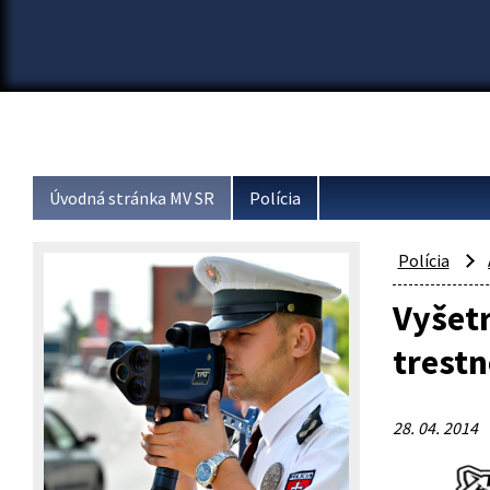
Úvodná stránka MV SR
Polícia
Polícia
Vyšetr
trestn
28. 04. 2014