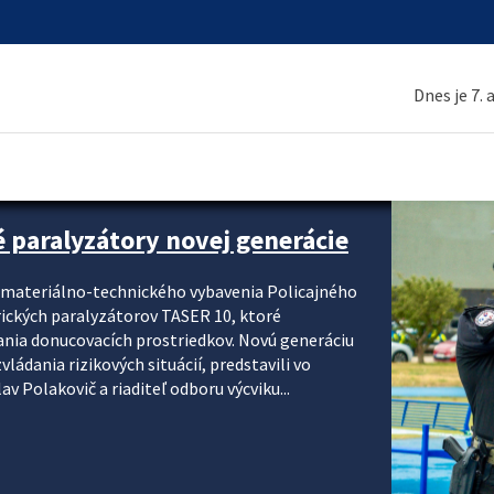
Dnes je 7.
é paralyzátory novej generácie
i materiálno-technického vybavenia Policajného
rických paralyzátorov TASER 10, ktoré
ania donucovacích prostriedkov. Novú generáciu
ádania rizikových situácií, predstavili vo
v Polakovič a riaditeľ odboru výcviku...