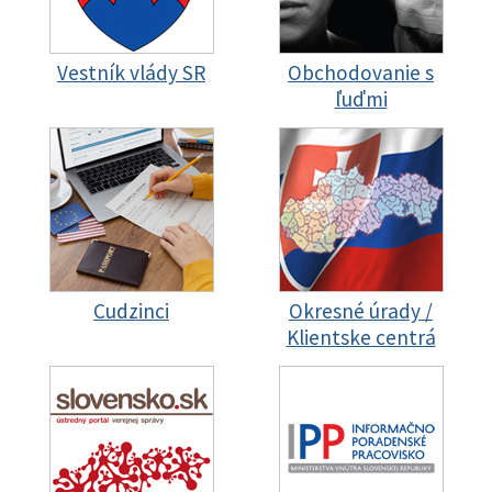
Vestník vlády SR
Obchodovanie s
ľuďmi
Cudzinci
Okresné úrady /
Klientske centrá