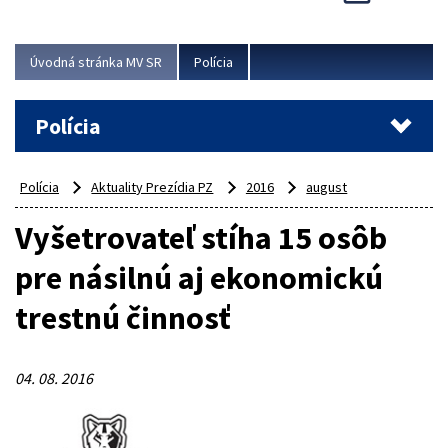
Viac
Úvodná stránka MV SR
Polícia
Polícia
Polícia
Aktuality Prezídia PZ
2016
august
Vyšetrovateľ stíha 15 osôb
pre násilnú aj ekonomickú
trestnú činnosť
04. 08. 2016