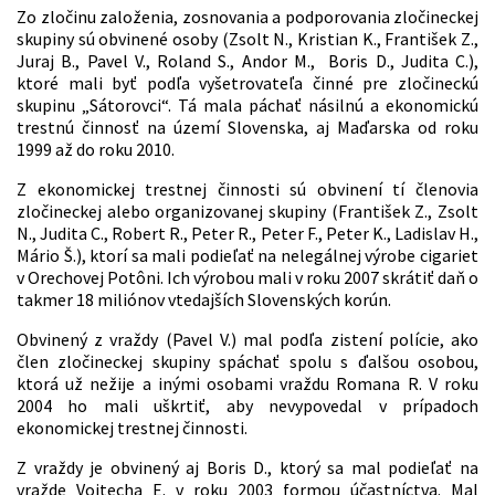
Zo zločinu založenia, zosnovania a podporovania zločineckej
skupiny sú obvinené osoby (Zsolt N., Kristian K., František Z.,
Juraj B., Pavel V., Roland S., Andor M., Boris D., Judita C.),
ktoré mali byť podľa vyšetrovateľa činné pre zločineckú
skupinu „Sátorovci“. Tá mala páchať násilnú a ekonomickú
trestnú činnosť na území Slovenska, aj Maďarska od roku
1999 až do roku 2010.
Z ekonomickej trestnej činnosti sú obvinení tí členovia
zločineckej alebo organizovanej skupiny (František Z., Zsolt
N., Judita C., Robert R., Peter R., Peter F., Peter K., Ladislav H.,
Mário Š.), ktorí sa mali podieľať na nelegálnej výrobe cigariet
v Orechovej Potôni. Ich výrobou mali v roku 2007 skrátiť daň o
takmer 18 miliónov vtedajších Slovenských korún.
Obvinený z vraždy (Pavel V.) mal podľa zistení polície, ako
člen zločineckej skupiny spáchať spolu s ďalšou osobou,
ktorá už nežije a inými osobami vraždu Romana R. V roku
2004 ho mali uškrtiť, aby nevypovedal v prípadoch
ekonomickej trestnej činnosti.
Z vraždy je obvinený aj Boris D., ktorý sa mal podieľať na
vražde Vojtecha E. v roku 2003 formou účastníctva. Mal