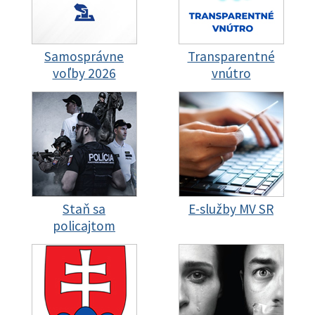
Samosprávne
Transparentné
voľby 2026
vnútro
Staň sa
E-služby MV SR
policajtom