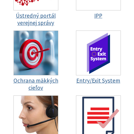
Ústredný portál
IPP
verejnej správy
Ochrana mäkkých
Entry/Exit System
cieľov