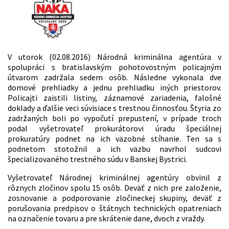
V utorok (02.08.2016) Národná kriminálna agentúra v
spolupráci s bratislavským pohotovostným policajným
útvarom zadržala sedem osôb. Následne vykonala dve
domové prehliadky a jednu prehliadku iných priestorov.
Policajti zaistili listiny, záznamové zariadenia, falošné
doklady a ďalšie veci súvisiace s trestnou činnosťou. Štyria zo
zadržaných boli po vypočutí prepustení, v prípade troch
podal vyšetrovateľ prokurátorovi úradu špeciálnej
prokuratúry podnet na ich väzobné stíhanie. Ten sa s
podnetom stotožnil a ich väzbu navrhol sudcovi
špecializovaného trestného súdu v Banskej Bystrici.
Vyšetrovateľ Národnej kriminálnej agentúry obvinil z
rôznych zločinov spolu 15 osôb. Deväť z nich pre založenie,
zosnovanie a podporovanie zločineckej skupiny, deväť z
porušovania predpisov o štátnych technických opatreniach
na označenie tovaru a pre skrátenie dane, dvoch z vraždy.