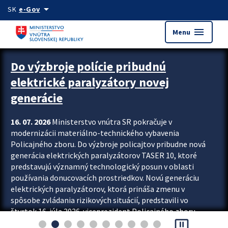
Preskocit na hlavný obsah
arrow_drop_down
SK
e-Gov
menu
Menu
Zastavit automatický posun upútavok
Do výzbroje polície pribudnú
elektrické paralyzátory novej
generácie
16. 07. 2026
Ministerstvo vnútra SR pokračuje v
modernizácii materiálno-technického vybavenia
Policajného zboru. Do výzbroje policajtov pribudne nová
generácia elektrických paralyzátorov TASER 10, ktoré
predstavujú významný technologický posun v oblasti
používania donucovacích prostriedkov. Novú generáciu
elektrických paralyzátorov, ktorá prináša zmenu v
spôsobe zvládania rizikových situácií, predstavili vo
štvrtok 16. júla 2026 viceprezident Policajného zboru
pause_presentation
Rastislav Polakovič a riaditeľ odboru výcviku...