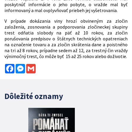
poskytnúť informácie o jeho pobyte, o vražde mal byť
informovaný a mal ovplyvňovať priebeh jej vyšetrovania.
V prípade dokázania viny hrozí obvineným za zločin
založenia, zosnovania a podporovania zločineckej skupiny
trest odňatia slobody na päť až 10 rokov, za zločin
porušovania predpisov o štátnych technických opatreniach
na označenie tovaru a za zločin skrátenia dane a poistného
na tri až 8 rokov, prípadne sedem až 12, za trestný čin vraždy
výnimočný trest, čo môže byť 15 až 25 rokov alebo doživotie.
Facebook
Messenger
Gmail
Dôležité oznamy