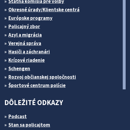
Štátna komisia pre volby
Okresné úrady/Klientske centrá
Európske programy
Policajný zbor
Azyl a migrácia
Verejná správa
Hasiči a záchranári
Krízové riadenie
Schengen
Rozvoj občianskej spoločnosti
Športové centrum polície
DÔLEŽITÉ ODKAZY
Podcast
Stan sa policajtom