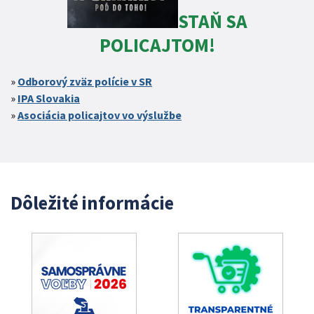
STAŇ SA
POLICAJTOM!
Odborový zväz polície v SR
IPA Slovakia
Asociácia policajtov vo výslužbe
Dôležité informácie