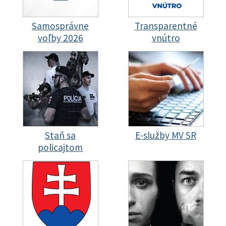
Samosprávne
Transparentné
voľby 2026
vnútro
Staň sa
E-služby MV SR
policajtom