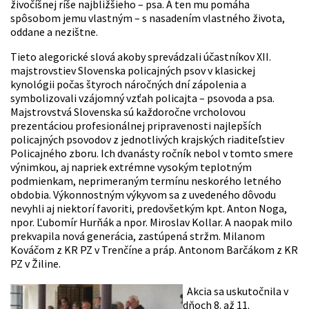
živočíšnej ríše najbližšieho – psa. A ten mu pomáha
spôsobom jemu vlastným – s nasadením vlastného života,
oddane a nezištne.
Tieto alegorické slová akoby sprevádzali účastníkov XII.
majstrovstiev Slovenska policajných psov v klasickej
kynológii počas štyroch náročných dní zápolenia a
symbolizovali vzájomný vzťah policajta – psovoda a psa.
Majstrovstvá Slovenska sú každoročne vrcholovou
prezentáciou profesionálnej pripravenosti najlepších
policajných psovodov z jednotlivých krajských riaditeľstiev
Policajného zboru. Ich dvanásty ročník nebol v tomto smere
výnimkou, aj napriek extrémne vysokým teplotným
podmienkam, neprimeraným termínu neskorého letného
obdobia. Výkonnostným výkyvom sa z uvedeného dôvodu
nevyhli aj niektorí favoriti, predovšetkým kpt. Anton Noga,
npor. Ľubomír Hurňák a npor. Miroslav Kollar. A naopak milo
prekvapila nová generácia, zastúpená stržm. Milanom
Kováčom z KR PZ v Trenčíne a práp. Antonom Barčákom z KR
PZ v Žiline.
Akcia sa uskutočnila v
dňoch 8. až 11.