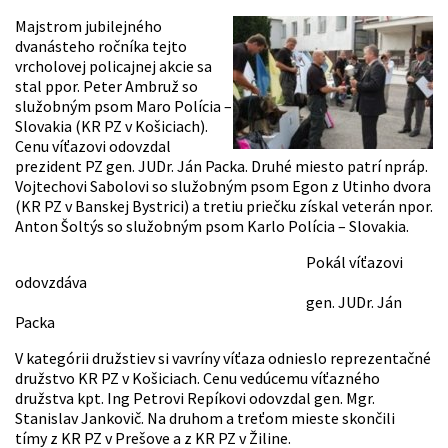
Majstrom jubilejného
dvanásteho ročníka tejto
vrcholovej policajnej akcie sa
stal ppor. Peter Ambruž so
služobným psom Maro Polícia –
Slovakia (KR PZ v Košiciach).
Cenu víťazovi odovzdal
prezident PZ gen. JUDr. Ján Packa. Druhé miesto patrí npráp.
Vojtechovi Sabolovi so služobným psom Egon z Utinho dvora
(KR PZ v Banskej Bystrici) a tretiu priečku získal veterán npor.
Anton Šoltýs so služobným psom Karlo Polícia – Slovakia.
Pokál víťazovi
odovzdáva
gen. JUDr. Ján
Packa
V kategórii družstiev si vavríny víťaza odnieslo reprezentačné
družstvo KR PZ v Košiciach. Cenu vedúcemu víťazného
družstva kpt. Ing Petrovi Repíkovi odovzdal gen. Mgr.
Stanislav Jankovič. Na druhom a treťom mieste skončili
tímy z KR PZ v Prešove a z KR PZ v Žiline.