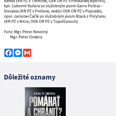
baňou (KR PZ v Trenčíne, OSK OR PZ v Považskej Bystrici),
kpt. Ľubomír Kučera so služobným psom Garro Polícia –
Slovakia (KR PZ v Prešove, vedúci OSK OR PZ v Poprade),
npor. Jaroslav Čačík so služobným psom Black z Polytanu
(KR PZ v Nitre, OSK OR PZ v Topoľčanoch).
Foto: Mgr. Peter Nevolný
Mgr. Peter Ondera
Facebook
Messenger
Gmail
Dôležité oznamy