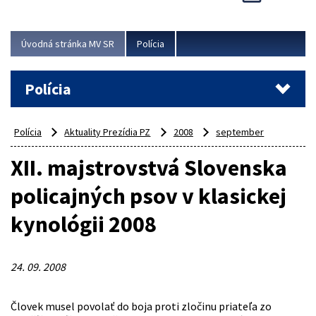
Viac
Úvodná stránka MV SR
Polícia
Polícia
Polícia
Aktuality Prezídia PZ
2008
september
XII. majstrovstvá Slovenska
policajných psov v klasickej
kynológii 2008
24. 09. 2008
Človek musel povolať do boja proti zločinu priateľa zo