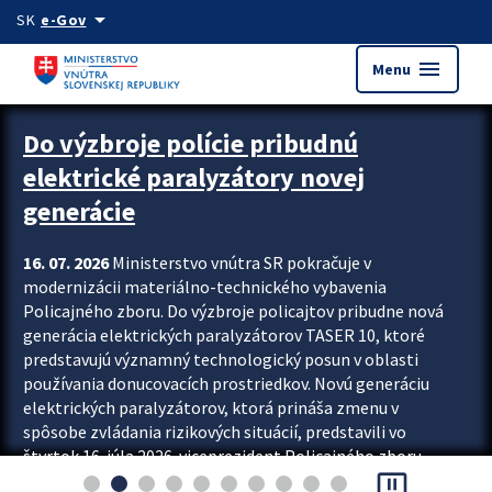
Preskocit na hlavný obsah
arrow_drop_down
SK
e-Gov
menu
Menu
Zastavit automatický posun upútavok
Do výzbroje polície pribudnú
elektrické paralyzátory novej
generácie
16. 07. 2026
Ministerstvo vnútra SR pokračuje v
modernizácii materiálno-technického vybavenia
Policajného zboru. Do výzbroje policajtov pribudne nová
generácia elektrických paralyzátorov TASER 10, ktoré
predstavujú významný technologický posun v oblasti
používania donucovacích prostriedkov. Novú generáciu
elektrických paralyzátorov, ktorá prináša zmenu v
spôsobe zvládania rizikových situácií, predstavili vo
štvrtok 16. júla 2026 viceprezident Policajného zboru
pause_presentation
Rastislav Polakovič a riaditeľ odboru výcviku...