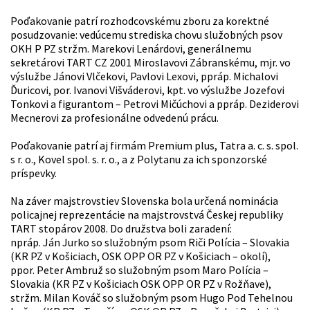
Poďakovanie patrí rozhodcovskému zboru za korektné
posudzovanie: vedúcemu strediska chovu služobných psov
OKH P PZ stržm. Marekovi Lenárdovi, generálnemu
sekretárovi TART CZ 2001 Miroslavovi Zábranskému, mjr. vo
výslužbe Jánovi Vlčekovi, Pavlovi Lexovi, ppráp. Michalovi
Ďuricovi, por. Ivanovi Višváderovi, kpt. vo výslužbe Jozefovi
Tonkovi a figurantom – Petrovi Mičúchovi a ppráp. Deziderovi
Mecnerovi za profesionálne odvedenú prácu.
Poďakovanie patrí aj firmám Premium plus, Tatra a. c. s. spol.
s r. o., Kovel spol. s. r. o., a z Polytanu za ich sponzorské
príspevky.
Na záver majstrovstiev Slovenska bola určená nominácia
policajnej reprezentácie na majstrovstvá Českej republiky
TART stopárov 2008. Do družstva boli zaradení:
npráp. Ján Jurko so služobným psom Riči Polícia – Slovakia
(KR PZ v Košiciach, OSK OPP OR PZ v Košiciach – okolí),
ppor. Peter Ambruž so služobným psom Maro Polícia –
Slovakia (KR PZ v Košiciach OSK OPP OR PZ v Rožňave),
stržm. Milan Kováč so služobným psom Hugo Pod Tehelnou