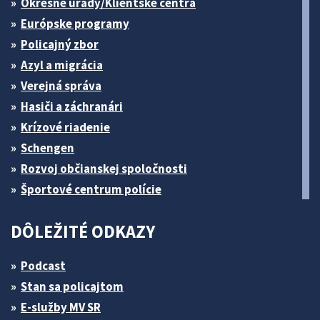
Okresné úrady/Klientske centrá
Európske programy
Policajný zbor
Azyl a migrácia
Verejná správa
Hasiči a záchranári
Krízové riadenie
Schengen
Rozvoj občianskej spoločnosti
Športové centrum polície
DÔLEŽITÉ ODKAZY
Podcast
Stan sa policajtom
E-služby MV SR