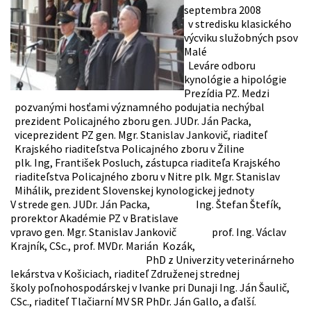
septembra 2008
v stredisku klasického
výcviku služobných psov
Malé
Leváre odboru
kynológie a hipológie
Prezídia PZ. Medzi
pozvanými hosťami významného podujatia nechýbal
prezident Policajného zboru gen. JUDr. Ján Packa,
viceprezident PZ gen. Mgr. Stanislav Jankovič, riaditeľ
Krajského riaditeľstva Policajného zboru v Žiline
plk. Ing, František Posluch, zástupca riaditeľa Krajského
riaditeľstva Policajného zboru v Nitre plk. Mgr. Stanislav
Mihálik, prezident Slovenskej kynologickej jednoty
V strede gen. JUDr. Ján Packa, Ing. Štefan Štefík,
prorektor Akadémie PZ v Bratislave
vpravo gen. Mgr. Stanislav Jankovič prof. Ing. Václav
Krajník, CSc., prof. MVDr. Marián Kozák,
PhD z Univerzity veterinárneho
lekárstva v Košiciach, riaditeľ Združenej strednej
školy poľnohospodárskej v Ivanke pri Dunaji Ing. Ján Šaulič,
CSc., riaditeľ Tlačiarní MV SR PhDr. Ján Gallo, a ďalší.