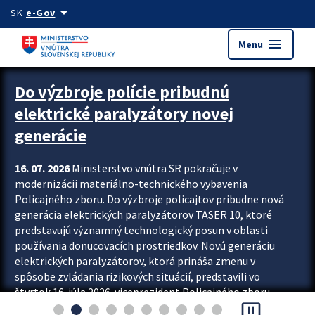
Preskocit na hlavný obsah
arrow_drop_down
SK
e-Gov
menu
Menu
Zastavit automatický posun upútavok
Do výzbroje polície pribudnú
elektrické paralyzátory novej
generácie
16. 07. 2026
Ministerstvo vnútra SR pokračuje v
modernizácii materiálno-technického vybavenia
Policajného zboru. Do výzbroje policajtov pribudne nová
generácia elektrických paralyzátorov TASER 10, ktoré
predstavujú významný technologický posun v oblasti
používania donucovacích prostriedkov. Novú generáciu
elektrických paralyzátorov, ktorá prináša zmenu v
spôsobe zvládania rizikových situácií, predstavili vo
štvrtok 16. júla 2026 viceprezident Policajného zboru
pause_presentation
Rastislav Polakovič a riaditeľ odboru výcviku...