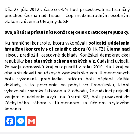
Dňa 27. júla 2012 v čase o 04.46 hod. pricestovali na hraničný
priechod Čierna nad Tisou – Čop medzinárodným osobným
vlakom z územia Ukrajiny do SR
dvaja štátni príslušníci Konžskej demokratickej republiky.
Ku hraničnej kontrole, ktorú vykonávali
policajti Oddelenia
hraničnej kontroly Policajného zboru
(OHK PZ)
Čierna nad
Tisou
, predložili cestovné doklady Konžskej demokratickej
republiky
bez platných schengenských víz.
Cudzinci uviedli,
že svoju domovskú krajinu opustili v roku 2010. Na Ukrajine
obaja študovali na rôznych vysokých školách. U menovaných
bola vykonaná prehliadka, pričom boli nájdené ďalšie
doklady, a to povolenia na pobyt vo Francúzsku, ktoré
vykazovali známky falšovania. Z dôvodu, že cudzinci prejavili
záujem o udelenie azylu na území SR, boli prevezení do
Záchytného tábora v Humennom za účelom azylového
konania.
Facebook
Messenger
Gmail