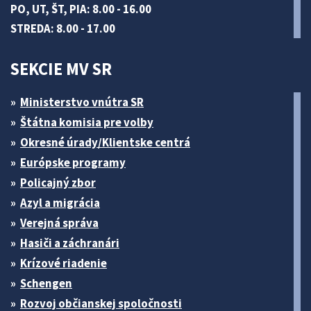
PO, UT, ŠT, PIA: 8.00 - 16.00
STREDA: 8.00 - 17.00
SEKCIE MV SR
Ministerstvo vnútra SR
Štátna komisia pre volby
Okresné úrady/Klientske centrá
Európske programy
Policajný zbor
Azyl a migrácia
Verejná správa
Hasiči a záchranári
Krízové riadenie
Schengen
Rozvoj občianskej spoločnosti