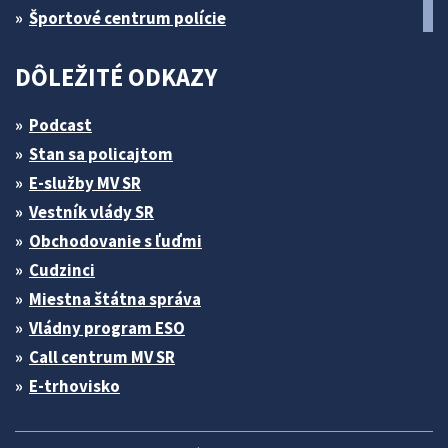
Športové centrum polície
DÔLEŽITÉ ODKAZY
Podcast
Stan sa policajtom
E-služby MV SR
Vestník vlády SR
Obchodovanie s ľuďmi
Cudzinci
Miestna štátna správa
Vládny program ESO
Call centrum MV SR
E-trhovisko