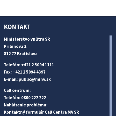
KONTAKT
Ministerstvo vnútra SR
Pribinova 2
812 72 Bratislava
Telefón: +421 2 5094 1111
Fax: +421 2 5094 4397
E-mail:
public@minv
.sk
Call centrum:
Telefón: 0800 222 222
Nahlásenie problému:
Kontaktný formulár Call Centra MV SR