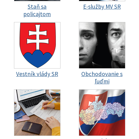
Staň sa
E-služby MV SR
policajtom
Vestník vlády SR
Obchodovanie s
ľuďmi